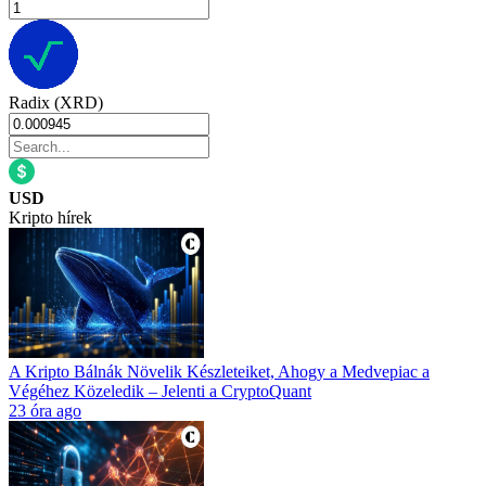
Radix (XRD)
USD
Kripto hírek
A Kripto Bálnák Növelik Készleteiket, Ahogy a Medvepiac a
Végéhez Közeledik – Jelenti a CryptoQuant
23 óra ago