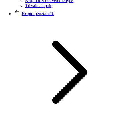
Kripto tőzsdei vélemények
Tőzsde alapok
Kripto pénztárcák