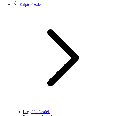
Kriptotőzsdék
Legjobb tőzsdék