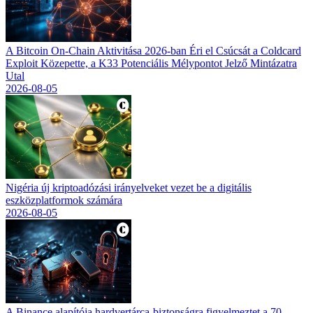
A Bitcoin On-Chain Aktivitása 2026-ban Éri el Csúcsát a Coldcard
Exploit Közepette, a K33 Potenciális Mélypontot Jelző Mintázatra
Utal
2026-08-05
Nigéria új kriptoadózási irányelveket vezet be a digitális
eszközplatformok számára
2026-08-05
A Binance alapítója hardvertárca-biztonságra figyelmeztet a 70