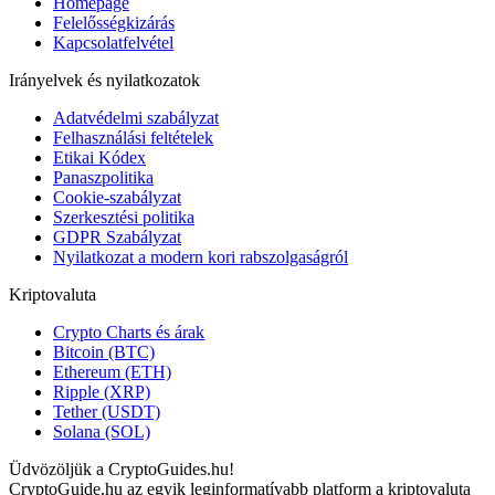
Homepage
Felelősségkizárás
Kapcsolatfelvétel
Irányelvek és nyilatkozatok
Adatvédelmi szabályzat
Felhasználási feltételek
Etikai Kódex
Panaszpolitika
Cookie-szabályzat
Szerkesztési politika
GDPR Szabályzat
Nyilatkozat a modern kori rabszolgaságról
Kriptovaluta
Crypto Charts és árak
Bitcoin (BTC)
Ethereum (ETH)
Ripple (XRP)
Tether (USDT)
Solana (SOL)
Üdvözöljük a CryptoGuides.hu!
CryptoGuide.hu az egyik leginformatívabb platform a kriptovaluta