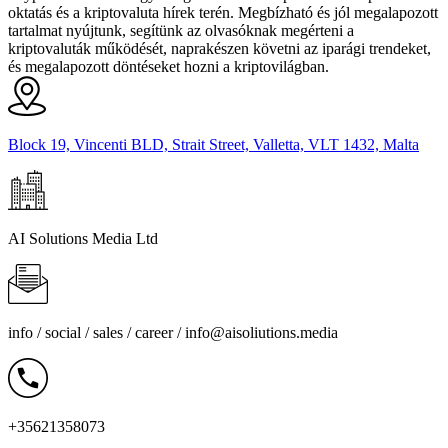
oktatás és a kriptovaluta hírek terén. Megbízható és jól megalapozott
tartalmat nyújtunk, segítünk az olvasóknak megérteni a
kriptovaluták működését, naprakészen követni az iparági trendeket,
és megalapozott döntéseket hozni a kriptovilágban.
Block 19, Vincenti BLD, Strait Street, Valletta, VLT 1432, Malta
AI Solutions Media Ltd
info / social / sales / career /
info@aisoliutions.media
+35621358073