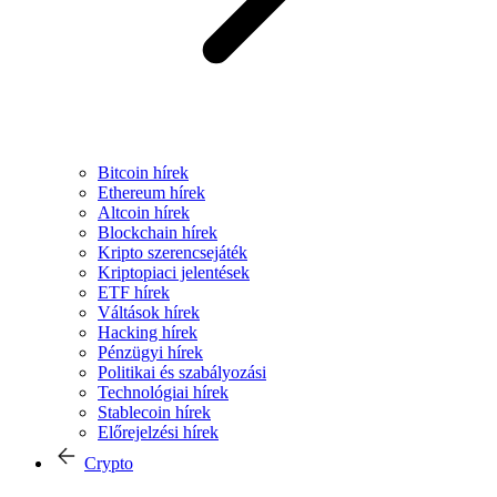
Bitcoin hírek
Ethereum hírek
Altcoin hírek
Blockchain hírek
Kripto szerencsejáték
Kriptopiaci jelentések
ETF hírek
Váltások hírek
Hacking hírek
Pénzügyi hírek
Politikai és szabályozási
Technológiai hírek
Stablecoin hírek
Előrejelzési hírek
Crypto