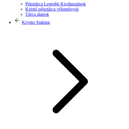
Pénztárca Legjobb Kiválasztások
Kriptó pénztárca vélemények
Tárca alapok
Krypto Staking