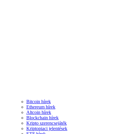
Bitcoin hírek
Ethereum hírek
Altcoin hírek
Blockchain hírek
Kripto szerencsejáték
Kriptopiaci jelentések
ETF hírek