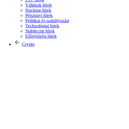
Váltások hírek
Hacking hírek
Pénzügyi hírek
Politikai és szabályozási
Technológiai hírek
Stablecoin hírek
Előrejelzési hírek
Crypto