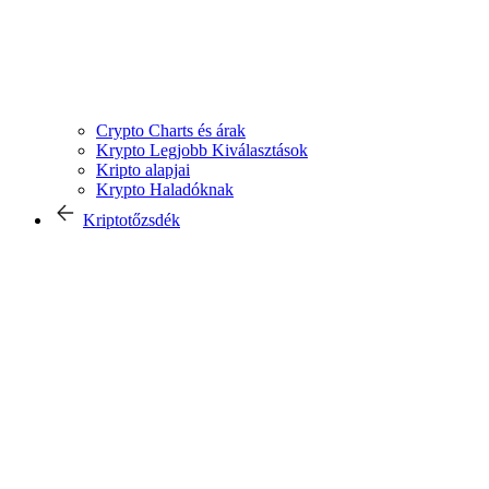
Crypto Charts és árak
Krypto Legjobb Kiválasztások
Kripto alapjai
Krypto Haladóknak
Kriptotőzsdék