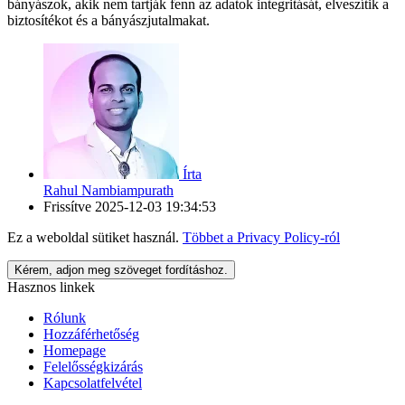
bányászok, akik nem tartják fenn az adatok integritását, elveszítik a
biztosítékot és a bányászjutalmakat.
Írta
Rahul Nambiampurath
Frissítve
2025-12-03 19:34:53
Ez a weboldal sütiket használ.
Többet a
Privacy Policy
-ról
Kérem, adjon meg szöveget fordításhoz.
Hasznos linkek
Rólunk
Hozzáférhetőség
Homepage
Felelősségkizárás
Kapcsolatfelvétel