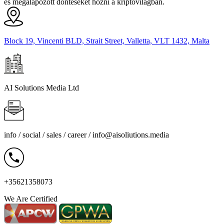
és megalapozott döntéseket hozni a kriptovilágban.
Block 19, Vincenti BLD, Strait Street, Valletta, VLT 1432, Malta
AI Solutions Media Ltd
info / social / sales / career /
info@aisoliutions.media
+35621358073
We Are Certified