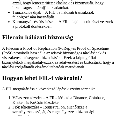
azzal, hogy lemezterületet kínálnak és bizonyítják, hogy
biztonságosan tárolják az adatokat.
Tranzakciós díjak – A FIL-t a hálózati tranzakciók
feldolgozására használják.
Kormányzás és frissítések – A FIL tulajdonosok részt vesznek
a protokoll döntésekben.
Filecoin hálózati biztonság
A Filecoin a Proof-of-Replication (PoRep) és Proof-of-Spacetime
(PoSt) protokollt használja az adatok biztonságos tárolásának és
visszakereshetőségének biztosítására. Ezek a kriptográfiai
bizonyítékok megakadályozzák az adatvesztést és biztosítják, hogy a
tárolási szolgáltatók elszámoltathatóak maradjanak.
Hogyan lehet FIL-t vásárolni?
A FIL megvásárlása a következő lépések szerint történik:
Válasszon tőzsdét – A FIL elérhető a Binance, Coinbase,
Kraken és KuCoin tőzsdéken.
Fiók létrehozása – Regisztráljon, ellenőrizze a
személyazonosságát, és engedélyezze a biztonsági