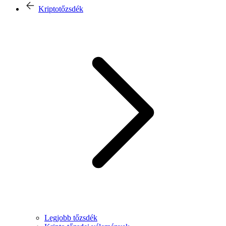
Kriptotőzsdék
Legjobb tőzsdék