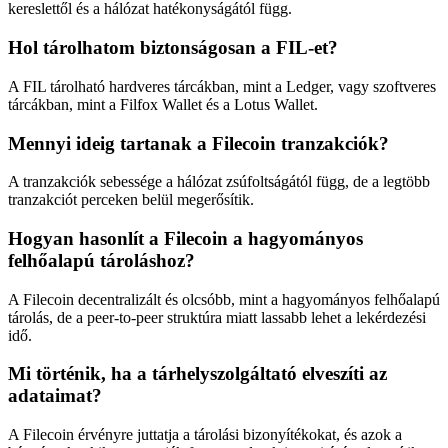
kereslettől és a hálózat hatékonyságától függ.
Hol tárolhatom biztonságosan a FIL-et?
A FIL tárolható hardveres tárcákban, mint a Ledger, vagy szoftveres
tárcákban, mint a Filfox Wallet és a Lotus Wallet.
Mennyi ideig tartanak a Filecoin tranzakciók?
A tranzakciók sebessége a hálózat zsúfoltságától függ, de a legtöbb
tranzakciót perceken belül megerősítik.
Hogyan hasonlít a Filecoin a hagyományos
felhőalapú tároláshoz?
A Filecoin decentralizált és olcsóbb, mint a hagyományos felhőalapú
tárolás, de a peer-to-peer struktúra miatt lassabb lehet a lekérdezési
idő.
Mi történik, ha a tárhelyszolgáltató elveszíti az
adataimat?
A Filecoin érvényre juttatja a tárolási bizonyítékokat, és azok a