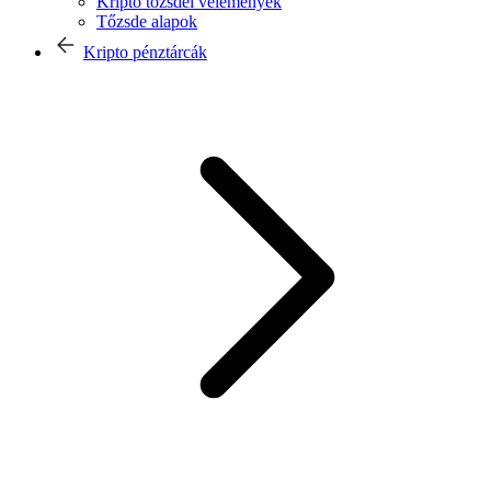
Kripto tőzsdei vélemények
Tőzsde alapok
Kripto pénztárcák