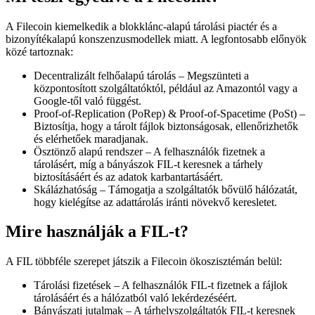
A Filecoin kiemelkedik a blokklánc-alapú tárolási piactér és a
bizonyítékalapú konszenzusmodellek miatt. A legfontosabb előnyök
közé tartoznak:
Decentralizált felhőalapú tárolás – Megszünteti a
központosított szolgáltatóktól, például az Amazontól vagy a
Google-től való függést.
Proof-of-Replication (PoRep) & Proof-of-Spacetime (PoSt) –
Biztosítja, hogy a tárolt fájlok biztonságosak, ellenőrizhetők
és elérhetőek maradjanak.
Ösztönző alapú rendszer – A felhasználók fizetnek a
tárolásért, míg a bányászok FIL-t keresnek a tárhely
biztosításáért és az adatok karbantartásáért.
Skálázhatóság – Támogatja a szolgáltatók bővülő hálózatát,
hogy kielégítse az adattárolás iránti növekvő keresletet.
Mire használják a FIL-t?
A FIL többféle szerepet játszik a Filecoin ökoszisztémán belül:
Tárolási fizetések – A felhasználók FIL-t fizetnek a fájlok
tárolásáért és a hálózatból való lekérdezéséért.
Bányászati jutalmak – A tárhelyszolgáltatók FIL-t keresnek