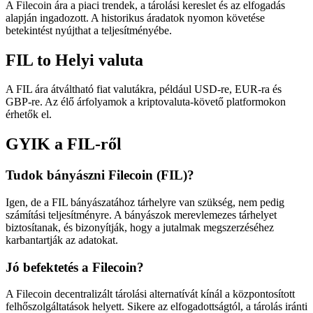
A Filecoin ára a piaci trendek, a tárolási kereslet és az elfogadás
alapján ingadozott. A historikus áradatok nyomon követése
betekintést nyújthat a teljesítményébe.
FIL to Helyi valuta
A FIL ára átváltható fiat valutákra, például USD-re, EUR-ra és
GBP-re. Az élő árfolyamok a kriptovaluta-követő platformokon
érhetők el.
GYIK a FIL-ről
Tudok bányászni Filecoin (FIL)?
Igen, de a FIL bányászatához tárhelyre van szükség, nem pedig
számítási teljesítményre. A bányászok merevlemezes tárhelyet
biztosítanak, és bizonyítják, hogy a jutalmak megszerzéséhez
karbantartják az adatokat.
Jó befektetés a Filecoin?
A Filecoin decentralizált tárolási alternatívát kínál a központosított
felhőszolgáltatások helyett. Sikere az elfogadottságtól, a tárolás iránti