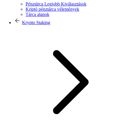
Pénztárca Legjobb Kiválasztások
Kriptó pénztárca vélemények
Tárca alapok
Krypto Staking