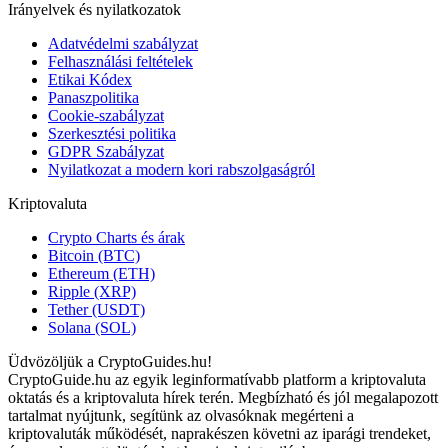
Irányelvek és nyilatkozatok
Adatvédelmi szabályzat
Felhasználási feltételek
Etikai Kódex
Panaszpolitika
Cookie-szabályzat
Szerkesztési politika
GDPR Szabályzat
Nyilatkozat a modern kori rabszolgaságról
Kriptovaluta
Crypto Charts és árak
Bitcoin (BTC)
Ethereum (ETH)
Ripple (XRP)
Tether (USDT)
Solana (SOL)
Üdvözöljük a CryptoGuides.hu!
CryptoGuide.hu az egyik leginformatívabb platform a kriptovaluta
oktatás és a kriptovaluta hírek terén. Megbízható és jól megalapozott
tartalmat nyújtunk, segítünk az olvasóknak megérteni a
kriptovaluták működését, naprakészen követni az iparági trendeket,