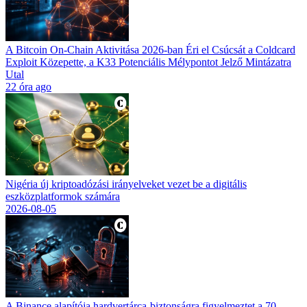
A Bitcoin On-Chain Aktivitása 2026-ban Éri el Csúcsát a Coldcard
Exploit Közepette, a K33 Potenciális Mélypontot Jelző Mintázatra
Utal
22 óra ago
Nigéria új kriptoadózási irányelveket vezet be a digitális
eszközplatformok számára
2026-08-05
A Binance alapítója hardvertárca-biztonságra figyelmeztet a 70