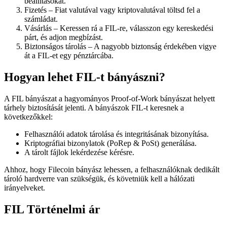
beállításokat.
Fizetés – Fiat valutával vagy kriptovalutával töltsd fel a
számládat.
Vásárlás – Keressen rá a FIL-re, válasszon egy kereskedési
párt, és adjon megbízást.
Biztonságos tárolás – A nagyobb biztonság érdekében vigye
át a FIL-et egy pénztárcába.
Hogyan lehet FIL-t bányászni?
A FIL bányászat a hagyományos Proof-of-Work bányászat helyett
tárhely biztosítását jelenti. A bányászok FIL-t keresnek a
következőkkel:
Felhasználói adatok tárolása és integritásának bizonyítása.
Kriptográfiai bizonylatok (PoRep & PoSt) generálása.
A tárolt fájlok lekérdezése kérésre.
Ahhoz, hogy Filecoin bányász lehessen, a felhasználóknak dedikált
tároló hardverre van szükségük, és követniük kell a hálózati
irányelveket.
FIL Történelmi ár