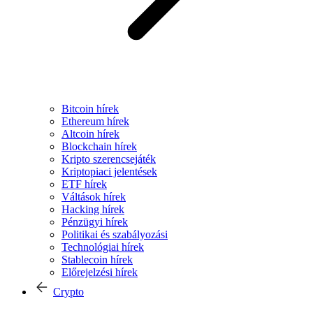
Bitcoin hírek
Ethereum hírek
Altcoin hírek
Blockchain hírek
Kripto szerencsejáték
Kriptopiaci jelentések
ETF hírek
Váltások hírek
Hacking hírek
Pénzügyi hírek
Politikai és szabályozási
Technológiai hírek
Stablecoin hírek
Előrejelzési hírek
Crypto