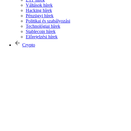
Váltások hírek
Hacking hírek
Pénzügyi hírek
Politikai és szabályozási
Technológiai hírek
Stablecoin hírek
Előrejelzési hírek
Crypto