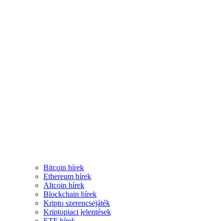
Bitcoin hírek
Ethereum hírek
Altcoin hírek
Blockchain hírek
Kripto szerencsejáték
Kriptopiaci jelentések
ETF hírek