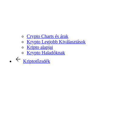
Crypto Charts és árak
Krypto Legjobb Kiválasztások
Kripto alapjai
Krypto Haladóknak
Kriptotőzsdék