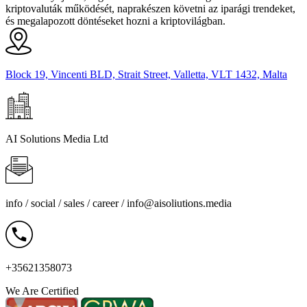
kriptovaluták működését, naprakészen követni az iparági trendeket,
és megalapozott döntéseket hozni a kriptovilágban.
Block 19, Vincenti BLD, Strait Street, Valletta, VLT 1432, Malta
AI Solutions Media Ltd
info / social / sales / career /
info@aisoliutions.media
+35621358073
We Are Certified