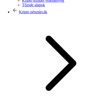
Kripto tőzsdei vélemények
Tőzsde alapok
Kripto pénztárcák