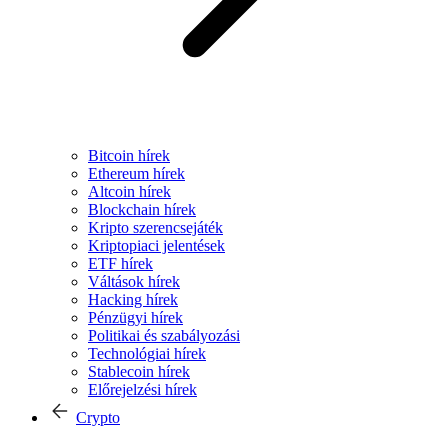
Bitcoin hírek
Ethereum hírek
Altcoin hírek
Blockchain hírek
Kripto szerencsejáték
Kriptopiaci jelentések
ETF hírek
Váltások hírek
Hacking hírek
Pénzügyi hírek
Politikai és szabályozási
Technológiai hírek
Stablecoin hírek
Előrejelzési hírek
Crypto