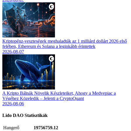
Kriptopénz-veszteségek meghaladták az 1 milliárd dollárt 2026 első
felében, Ethereum és Solana a leginkább érintettek
2026-08-07
A Kripto Bálnák Növelik Készleteiket, Ahogy a Medvepiac a
Végéhez Közeledik – Jelenti a CryptoQuant
2026-08-06
Lido DAO
Statisztikák
Hangerő
19756759.12