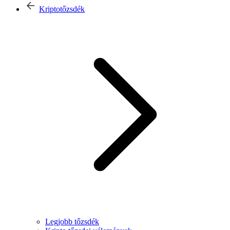
Kriptotőzsdék
Legjobb tőzsdék