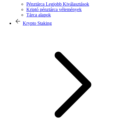
Pénztárca Legjobb Kiválasztások
Kriptó pénztárca vélemények
Tárca alapok
Krypto Staking