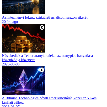
Az intézményi fókusz szűkítheti az altcoin szezon sikerét
20 óra ago
Növekedtek a Tether aranytartalékai az aranypiac hanyatlása
közepizódja közepette
2026-08-08
A Bitmine Technologies bővíti ether kincstárát, közel az 5%-os
kínálati célhoz
2026-08-07