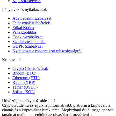
Kapcsolatfelvétel
Irányelvek és nyilatkozatok
Adatvédelmi szabályzat
Felhasználási feltételek
Etikai Kódex
Panaszpolitika
Cookie-szabályzat
Szerkesztési politika
GDPR Szabályzat
Nyilatkozat a modern kori rabszolgaságról
Kriptovaluta
Crypto Charts és árak
Bitcoin (BTC)
Ethereum (ETH)
Ripple (XRP)
Tether (USDT)
Solana (SOL)
Üdvözöljük a CryptoGuides.hu!
CryptoGuide.hu az egyik leginformatívabb platform a kriptovaluta
oktatás és a kriptovaluta hírek terén. Megbízható és jól megalapozott
tartalmat nyújtunk, segítünk az olvasóknak megérteni a