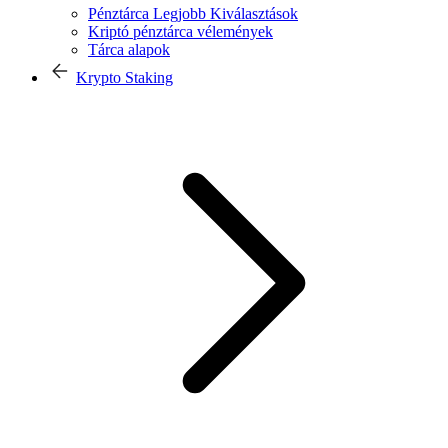
Pénztárca Legjobb Kiválasztások
Kriptó pénztárca vélemények
Tárca alapok
Krypto Staking