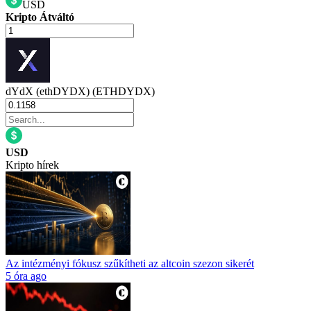
USD
Kripto Átváltó
dYdX (ethDYDX) (ETHDYDX)
USD
Kripto hírek
Az intézményi fókusz szűkítheti az altcoin szezon sikerét
5 óra ago