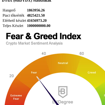
DYdX (ethDYDX)
Statisztikák
Hangerő
1863956.26
Piaci tőkeérték
4825421.50
Elérhető készlet
41656973.20
Teljes Készlet
1000000000.00