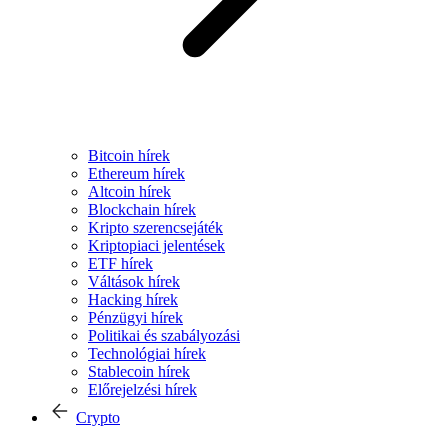
Bitcoin hírek
Ethereum hírek
Altcoin hírek
Blockchain hírek
Kripto szerencsejáték
Kriptopiaci jelentések
ETF hírek
Váltások hírek
Hacking hírek
Pénzügyi hírek
Politikai és szabályozási
Technológiai hírek
Stablecoin hírek
Előrejelzési hírek
Crypto