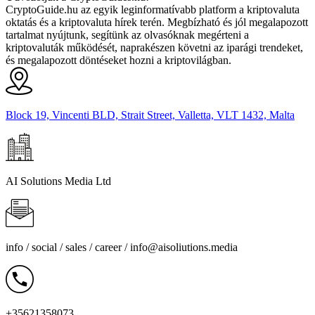
CryptoGuide.hu az egyik leginformatívabb platform a kriptovaluta
oktatás és a kriptovaluta hírek terén. Megbízható és jól megalapozott
tartalmat nyújtunk, segítünk az olvasóknak megérteni a
kriptovaluták működését, naprakészen követni az iparági trendeket,
és megalapozott döntéseket hozni a kriptovilágban.
Block 19, Vincenti BLD, Strait Street, Valletta, VLT 1432, Malta
AI Solutions Media Ltd
info / social / sales / career /
info@aisoliutions.media
+35621358073