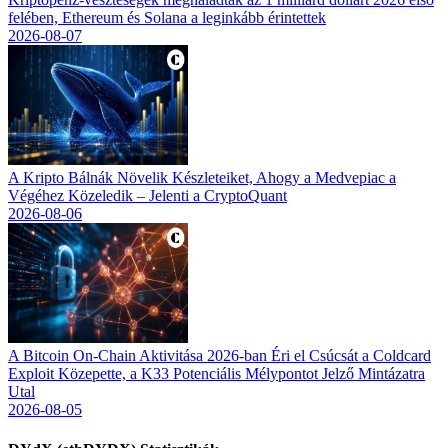
felében, Ethereum és Solana a leginkább érintettek
2026-08-07
A Kripto Bálnák Növelik Készleteiket, Ahogy a Medvepiac a
Végéhez Közeledik – Jelenti a CryptoQuant
2026-08-06
A Bitcoin On-Chain Aktivitása 2026-ban Éri el Csúcsát a Coldcard
Exploit Közepette, a K33 Potenciális Mélypontot Jelző Mintázatra
Utal
2026-08-05