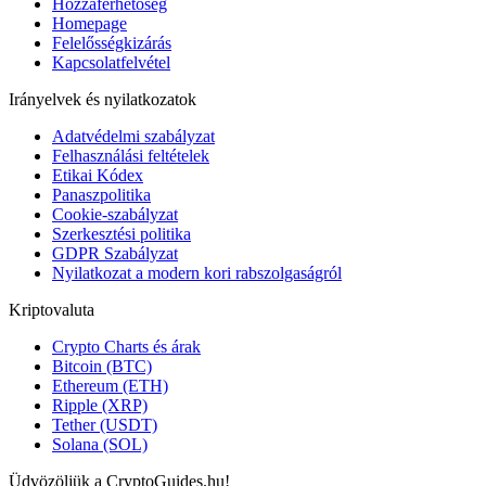
Hozzáférhetőség
Homepage
Felelősségkizárás
Kapcsolatfelvétel
Irányelvek és nyilatkozatok
Adatvédelmi szabályzat
Felhasználási feltételek
Etikai Kódex
Panaszpolitika
Cookie-szabályzat
Szerkesztési politika
GDPR Szabályzat
Nyilatkozat a modern kori rabszolgaságról
Kriptovaluta
Crypto Charts és árak
Bitcoin (BTC)
Ethereum (ETH)
Ripple (XRP)
Tether (USDT)
Solana (SOL)
Üdvözöljük a CryptoGuides.hu!