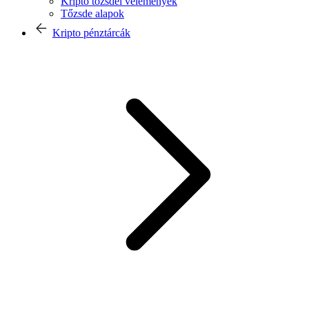
Kripto tőzsdei vélemények
Tőzsde alapok
Kripto pénztárcák