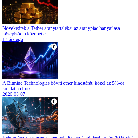
Növekedtek a Tether aranytartalékai az aranypiac hanyatlása
közepizódja közepette
17 óra ago
A Bitmine Technologies bővíti ether kincstárát, közel az 5%-os
kínálati célhoz
2026-08-07
Kriptopénz-veszteségek meghaladták az 1 milliárd dollárt 2026 első