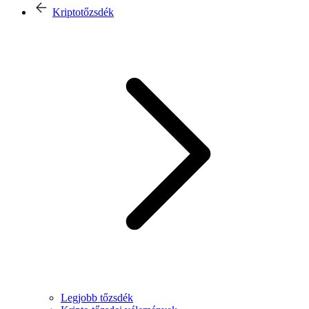
Kriptotőzsdék
Legjobb tőzsdék