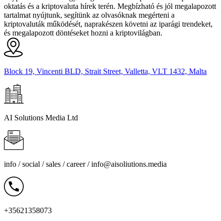
oktatás és a kriptovaluta hírek terén. Megbízható és jól megalapozott
tartalmat nyújtunk, segítünk az olvasóknak megérteni a
kriptovaluták működését, naprakészen követni az iparági trendeket,
és megalapozott döntéseket hozni a kriptovilágban.
Block 19, Vincenti BLD, Strait Street, Valletta, VLT 1432, Malta
AI Solutions Media Ltd
info / social / sales / career /
info@aisoliutions.media
+35621358073