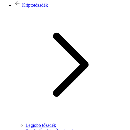
Kriptotőzsdék
Legjobb tőzsdék