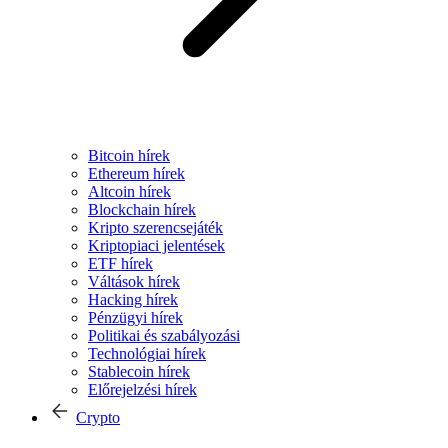
Bitcoin hírek
Ethereum hírek
Altcoin hírek
Blockchain hírek
Kripto szerencsejáték
Kriptopiaci jelentések
ETF hírek
Váltások hírek
Hacking hírek
Pénzügyi hírek
Politikai és szabályozási
Technológiai hírek
Stablecoin hírek
Előrejelzési hírek
Crypto