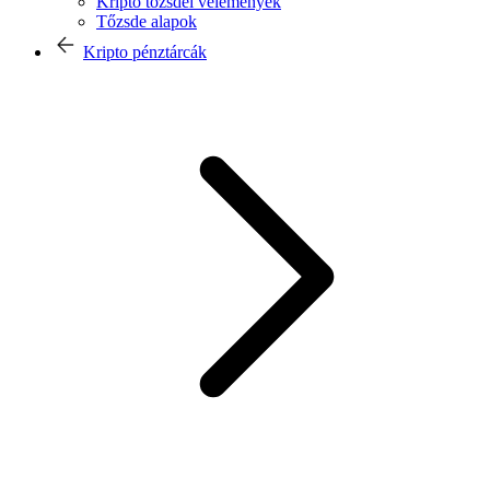
Kripto tőzsdei vélemények
Tőzsde alapok
Kripto pénztárcák