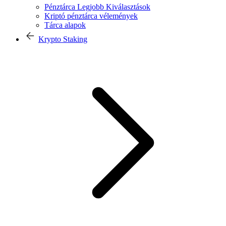
Pénztárca Legjobb Kiválasztások
Kriptó pénztárca vélemények
Tárca alapok
Krypto Staking