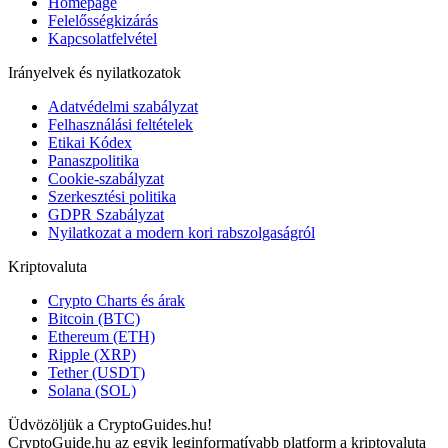
Homepage
Felelősségkizárás
Kapcsolatfelvétel
Irányelvek és nyilatkozatok
Adatvédelmi szabályzat
Felhasználási feltételek
Etikai Kódex
Panaszpolitika
Cookie-szabályzat
Szerkesztési politika
GDPR Szabályzat
Nyilatkozat a modern kori rabszolgaságról
Kriptovaluta
Crypto Charts és árak
Bitcoin (BTC)
Ethereum (ETH)
Ripple (XRP)
Tether (USDT)
Solana (SOL)
Üdvözöljük a CryptoGuides.hu!
CryptoGuide.hu az egyik leginformatívabb platform a kriptovaluta