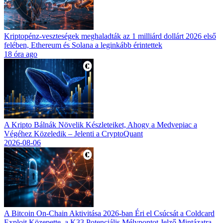
Kriptopénz-veszteségek meghaladták az 1 milliárd dollárt 2026 első
felében, Ethereum és Solana a leginkább érintettek
18 óra ago
A Kripto Bálnák Növelik Készleteiket, Ahogy a Medvepiac a
Végéhez Közeledik – Jelenti a CryptoQuant
2026-08-06
A Bitcoin On-Chain Aktivitása 2026-ban Éri el Csúcsát a Coldcard
Exploit Közepette, a K33 Potenciális Mélypontot Jelző Mintázatra