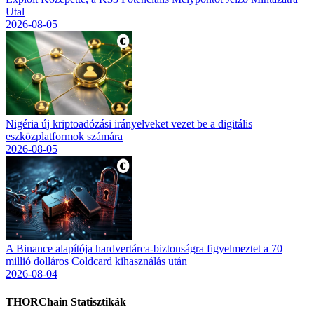
Utal
2026-08-05
Nigéria új kriptoadózási irányelveket vezet be a digitális
eszközplatformok számára
2026-08-05
A Binance alapítója hardvertárca-biztonságra figyelmeztet a 70
millió dolláros Coldcard kihasználás után
2026-08-04
THORChain
Statisztikák