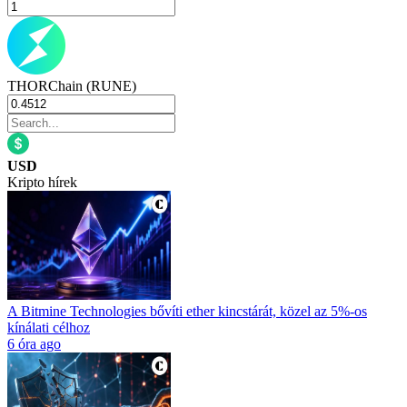
THORChain (RUNE)
USD
Kripto hírek
A Bitmine Technologies bővíti ether kincstárát, közel az 5%-os
kínálati célhoz
6 óra ago