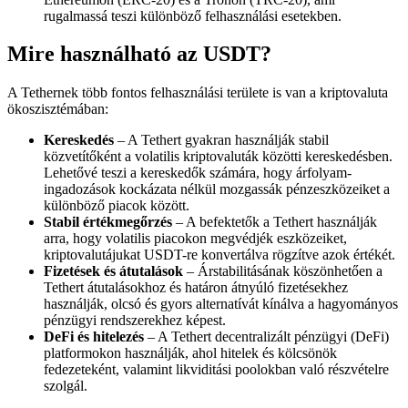
rugalmassá teszi különböző felhasználási esetekben.
Mire használható az USDT?
A Tethernek több fontos felhasználási területe is van a kriptovaluta
ökoszisztémában:
Kereskedés
– A Tethert gyakran használják stabil
közvetítőként a volatilis kriptovaluták közötti kereskedésben.
Lehetővé teszi a kereskedők számára, hogy árfolyam-
ingadozások kockázata nélkül mozgassák pénzeszközeiket a
különböző piacok között.
Stabil értékmegőrzés
– A befektetők a Tethert használják
arra, hogy volatilis piacokon megvédjék eszközeiket,
kriptovalutájukat USDT-re konvertálva rögzítve azok értékét.
Fizetések és átutalások
– Árstabilitásának köszönhetően a
Tethert átutalásokhoz és határon átnyúló fizetésekhez
használják, olcsó és gyors alternatívát kínálva a hagyományos
pénzügyi rendszerekhez képest.
DeFi és hitelezés
– A Tethert decentralizált pénzügyi (DeFi)
platformokon használják, ahol hitelek és kölcsönök
fedezeteként, valamint likviditási poolokban való részvételre
szolgál.