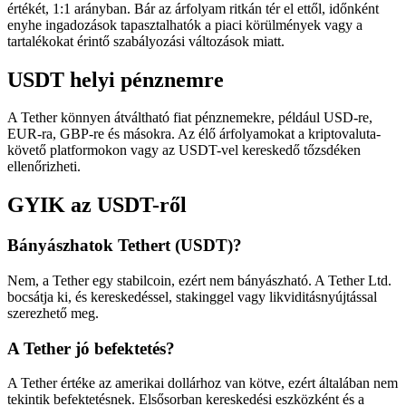
értékét, 1:1 arányban. Bár az árfolyam ritkán tér el ettől, időnként
enyhe ingadozások tapasztalhatók a piaci körülmények vagy a
tartalékokat érintő szabályozási változások miatt.
USDT helyi pénznemre
A Tether könnyen átváltható fiat pénznemekre, például USD-re,
EUR-ra, GBP-re és másokra. Az élő árfolyamokat a kriptovaluta-
követő platformokon vagy az USDT-vel kereskedő tőzsdéken
ellenőrizheti.
GYIK az USDT-ről
Bányászhatok Tethert (USDT)?
Nem, a Tether egy stabilcoin, ezért nem bányászható. A Tether Ltd.
bocsátja ki, és kereskedéssel, stakinggel vagy likviditásnyújtással
szerezhető meg.
A Tether jó befektetés?
A Tether értéke az amerikai dollárhoz van kötve, ezért általában nem
tekintik befektetésnek. Elsősorban kereskedési eszközként és a