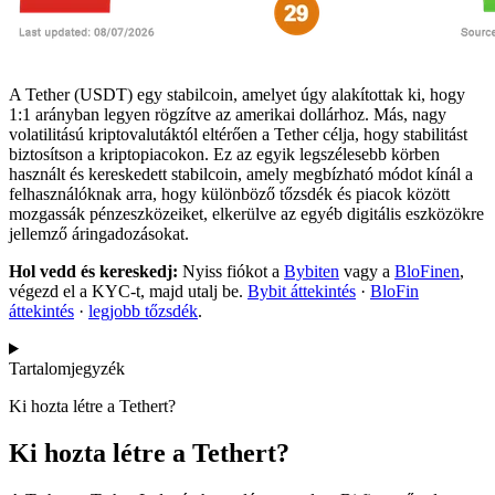
A Tether (USDT) egy stabilcoin, amelyet úgy alakítottak ki, hogy
1:1 arányban legyen rögzítve az amerikai dollárhoz. Más, nagy
volatilitású kriptovalutáktól eltérően a Tether célja, hogy stabilitást
biztosítson a kriptopiacokon. Ez az egyik legszélesebb körben
használt és kereskedett stabilcoin, amely megbízható módot kínál a
felhasználóknak arra, hogy különböző tőzsdék és piacok között
mozgassák pénzeszközeiket, elkerülve az egyéb digitális eszközökre
jellemző áringadozásokat.
Hol vedd és kereskedj:
Nyiss fiókot a
Bybiten
vagy a
BloFinen
,
végezd el a KYC-t, majd utalj be.
Bybit áttekintés
·
BloFin
áttekintés
·
legjobb tőzsdék
.
Tartalomjegyzék
Ki hozta létre a Tethert?
Ki hozta létre a Tethert?