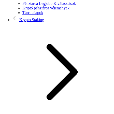
Pénztárca Legjobb Kiválasztások
Kriptó pénztárca vélemények
Tárca alapok
Krypto Staking