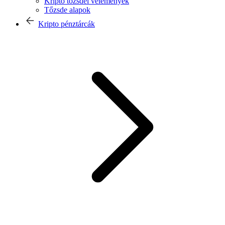
Kripto tőzsdei vélemények
Tőzsde alapok
Kripto pénztárcák