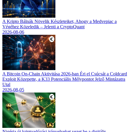
A Kripto Bálnák Növelik Készleteiket, Ahogy a Medvepiac a
Végéhez Közeledik – Jelenti a CryptoQuant
2026-08-06
A Bitcoin On-Chain Aktivitása 2026-ban Éri el Csúcsát a Coldcard
Exploit Közepette, a K33 Potenciális Mélypontot Jelző Mintázatra
Utal
2026-08-05
Nigéria új kriptoadózási irányelveket vezet be a digitális