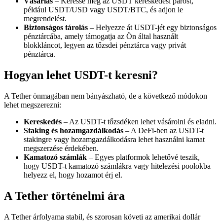
Vásárlás
– Keresse meg az USDT kereskedési párost,
például USDT/USD vagy USDT/BTC, és adjon le
megrendelést.
Biztonságos tárolás
– Helyezze át USDT-jét egy biztonságos
pénztárcába, amely támogatja az Ön által használt
blokkláncot, legyen az tőzsdei pénztárca vagy privát
pénztárca.
Hogyan lehet USDT-t keresni?
A Tether önmagában nem bányászható, de a következő módokon
lehet megszerezni:
Kereskedés
– Az USDT-t tőzsdéken lehet vásárolni és eladni.
Staking és hozamgazdálkodás
– A DeFi-ben az USDT-t
stakingre vagy hozamgazdálkodásra lehet használni kamat
megszerzése érdekében.
Kamatozó számlák
– Egyes platformok lehetővé teszik,
hogy USDT-t kamatozó számlákra vagy hitelezési poolokba
helyezz el, hogy hozamot érj el.
A Tether történelmi ára
A Tether árfolyama stabil, és szorosan követi az amerikai dollár