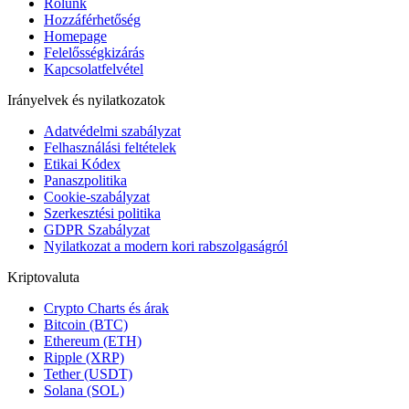
Rólunk
Hozzáférhetőség
Homepage
Felelősségkizárás
Kapcsolatfelvétel
Irányelvek és nyilatkozatok
Adatvédelmi szabályzat
Felhasználási feltételek
Etikai Kódex
Panaszpolitika
Cookie-szabályzat
Szerkesztési politika
GDPR Szabályzat
Nyilatkozat a modern kori rabszolgaságról
Kriptovaluta
Crypto Charts és árak
Bitcoin (BTC)
Ethereum (ETH)
Ripple (XRP)
Tether (USDT)
Solana (SOL)