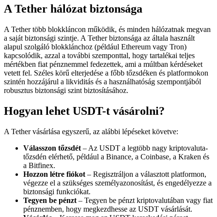
A Tether hálózat biztonsága
A Tether több blokkláncon működik, és minden hálózatnak megvan
a saját biztonsági szintje. A Tether biztonsága az általa használt
alapul szolgáló blokklánchoz (például Ethereum vagy Tron)
kapcsolódik, azzal a további szemponttal, hogy tartalékai teljes
mértékben fiat pénznemmel fedezettek, ami a múltban kérdéseket
vetett fel. Széles körű elterjedése a főbb tőzsdéken és platformokon
szintén hozzájárul a likviditás és a használhatóság szempontjából
robusztus biztonsági szint biztosításához.
Hogyan lehet USDT-t vásárolni?
A Tether vásárlása egyszerű, az alábbi lépéseket követve:
Válasszon tőzsdét
– Az USDT a legtöbb nagy kriptovaluta-
tőzsdén elérhető, például a Binance, a Coinbase, a Kraken és
a Bitfinex.
Hozzon létre fiókot
– Regisztráljon a választott platformon,
végezze el a szükséges személyazonosítást, és engedélyezze a
biztonsági funkciókat.
Tegyen be pénzt
– Tegyen be pénzt kriptovalutában vagy fiat
pénznemben, hogy megkezdhesse az USDT vásárlását.