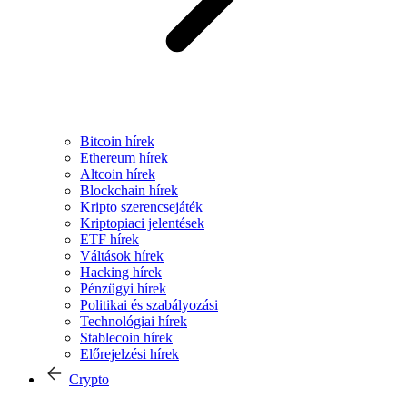
Bitcoin hírek
Ethereum hírek
Altcoin hírek
Blockchain hírek
Kripto szerencsejáték
Kriptopiaci jelentések
ETF hírek
Váltások hírek
Hacking hírek
Pénzügyi hírek
Politikai és szabályozási
Technológiai hírek
Stablecoin hírek
Előrejelzési hírek
Crypto