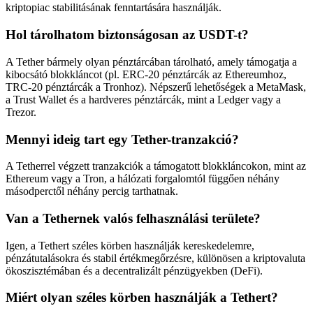
kriptopiac stabilitásának fenntartására használják.
Hol tárolhatom biztonságosan az USDT-t?
A Tether bármely olyan pénztárcában tárolható, amely támogatja a
kibocsátó blokkláncot (pl. ERC-20 pénztárcák az Ethereumhoz,
TRC-20 pénztárcák a Tronhoz). Népszerű lehetőségek a MetaMask,
a Trust Wallet és a hardveres pénztárcák, mint a Ledger vagy a
Trezor.
Mennyi ideig tart egy Tether-tranzakció?
A Tetherrel végzett tranzakciók a támogatott blokkláncokon, mint az
Ethereum vagy a Tron, a hálózati forgalomtól függően néhány
másodperctől néhány percig tarthatnak.
Van a Tethernek valós felhasználási területe?
Igen, a Tethert széles körben használják kereskedelemre,
pénzátutalásokra és stabil értékmegőrzésre, különösen a kriptovaluta
ökoszisztémában és a decentralizált pénzügyekben (DeFi).
Miért olyan széles körben használják a Tethert?