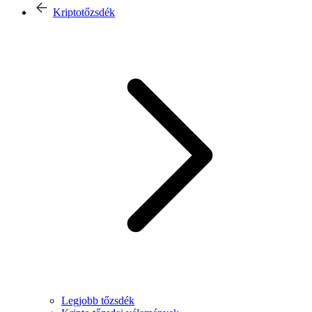
Kriptotőzsdék
Legjobb tőzsdék