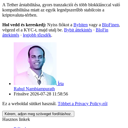
A Tether árstabilitása, gyors tranzakciói és több blokklánccal való
kompatibilitása miatt az egyik legnépszerűbb stabilcoin a
kriptovaluta-térben.
Hol vedd és kereskedj:
Nyiss fiókot a
Bybiten
vagy a
BloFinen
,
végezd el a KYC-t, majd utalj be.
Bybit áttekintés
·
BloFin
áttekintés
·
legjobb tőzsdék
.
Írta
Rahul Nambiampurath
Frissítve
2026-07-28 11:58:56
Ez a weboldal sütiket használ.
Többet a
Privacy Policy
-ról
Kérem, adjon meg szöveget fordításhoz.
Hasznos linkek