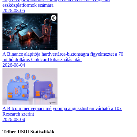
eszközplatformok számára
2026-08-05
A Binance alapítója hardvertárca-biztonságra figyelmeztet a 70
millió dolláros Coldcard kihasználás után
2026-08-04
A Bitcoin medvepiaci mélypontja augusztusban várható a 10x
Research szerint
2026-08-04
Tether USDt
Statisztikák