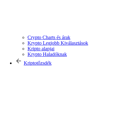
Crypto Charts és árak
Krypto Legjobb Kiválasztások
Kripto alapjai
Krypto Haladóknak
Kriptotőzsdék