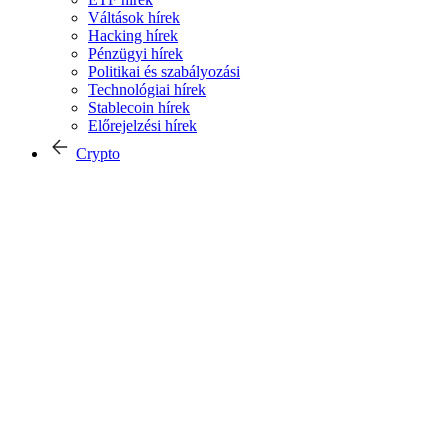
Váltások hírek
Hacking hírek
Pénzügyi hírek
Politikai és szabályozási
Technológiai hírek
Stablecoin hírek
Előrejelzési hírek
Crypto