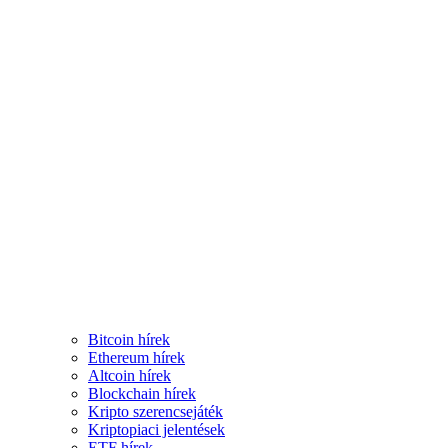
Bitcoin hírek
Ethereum hírek
Altcoin hírek
Blockchain hírek
Kripto szerencsejáték
Kriptopiaci jelentések
ETF hírek