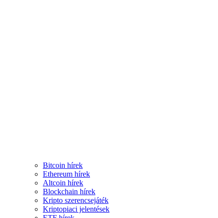
Bitcoin hírek
Ethereum hírek
Altcoin hírek
Blockchain hírek
Kripto szerencsejáték
Kriptopiaci jelentések
ETF hírek