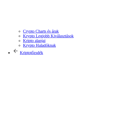
Crypto Charts és árak
Krypto Legjobb Kiválasztások
Kripto alapjai
Krypto Haladóknak
Kriptotőzsdék