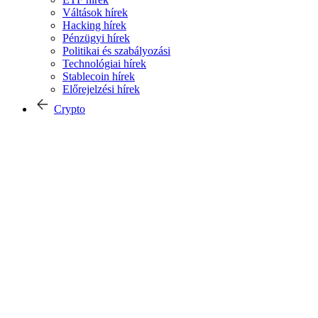
Váltások hírek
Hacking hírek
Pénzügyi hírek
Politikai és szabályozási
Technológiai hírek
Stablecoin hírek
Előrejelzési hírek
Crypto