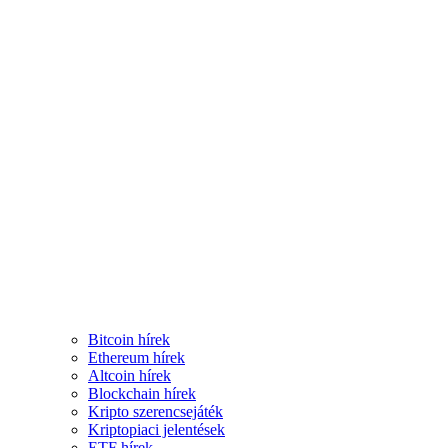
Bitcoin hírek
Ethereum hírek
Altcoin hírek
Blockchain hírek
Kripto szerencsejáték
Kriptopiaci jelentések
ETF hírek