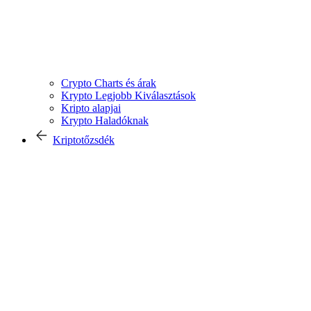
Crypto Charts és árak
Krypto Legjobb Kiválasztások
Kripto alapjai
Krypto Haladóknak
Kriptotőzsdék