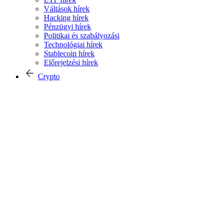
Váltások hírek
Hacking hírek
Pénzügyi hírek
Politikai és szabályozási
Technológiai hírek
Stablecoin hírek
Előrejelzési hírek
Crypto