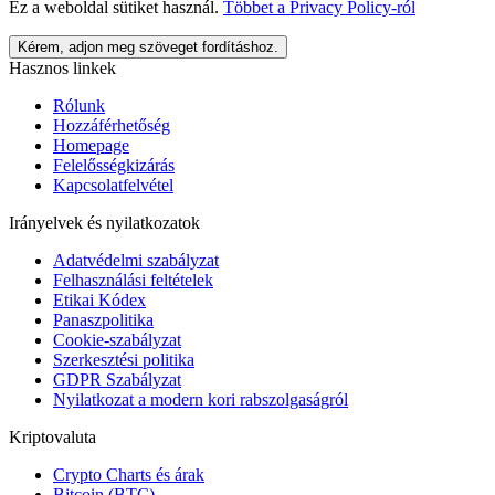
Ez a weboldal sütiket használ.
Többet a
Privacy Policy
-ról
Kérem, adjon meg szöveget fordításhoz.
Hasznos linkek
Rólunk
Hozzáférhetőség
Homepage
Felelősségkizárás
Kapcsolatfelvétel
Irányelvek és nyilatkozatok
Adatvédelmi szabályzat
Felhasználási feltételek
Etikai Kódex
Panaszpolitika
Cookie-szabályzat
Szerkesztési politika
GDPR Szabályzat
Nyilatkozat a modern kori rabszolgaságról
Kriptovaluta
Crypto Charts és árak
Bitcoin (BTC)