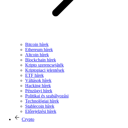
Bitcoin hírek
Ethereum hírek
Altcoin hírek
Blockchain hírek
Kripto szerencsejáték
Kriptopiaci jelentések
ETF hírek
Váltások hírek
Hacking hírek
Pénzügyi hírek
Politikai és szabályozási
Technológiai hírek
Stablecoin hírek
Előrejelzési hírek
Crypto