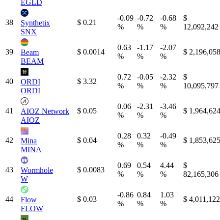
EGLD
-0.09
-0.72
-0.68
$
38
$ 0.21
Synthetix
%
%
%
12,092,242
SNX
0.63
-1.17
-2.07
39
$ 0.0014
$ 2,196,05
Beam
%
%
%
BEAM
0.72
-0.05
-2.32
$
40
$ 3.32
ORDI
%
%
%
10,095,797
ORDI
0.06
-2.31
-3.46
41
$ 0.05
$ 1,964,62
AIOZ Network
%
%
%
AIOZ
0.28
0.32
-0.49
42
$ 0.04
$ 1,853,62
Mina
%
%
%
MINA
0.69
0.54
4.44
$
43
$ 0.0083
Wormhole
%
%
%
82,165,306
W
-0.86
0.84
1.03
44
$ 0.03
$ 4,011,122
Flow
%
%
%
FLOW