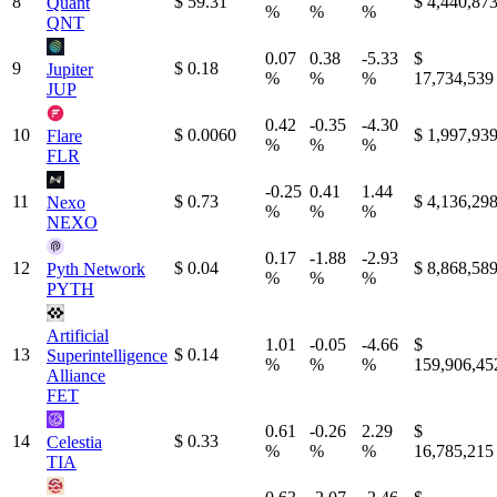
8
$ 59.31
$ 4,440,87
Quant
%
%
%
QNT
0.07
0.38
-5.33
$
9
$ 0.18
Jupiter
%
%
%
17,734,539
JUP
0.42
-0.35
-4.30
10
$ 0.0060
$ 1,997,93
Flare
%
%
%
FLR
-0.25
0.41
1.44
11
$ 0.73
$ 4,136,29
Nexo
%
%
%
NEXO
0.17
-1.88
-2.93
12
$ 0.04
$ 8,868,58
Pyth Network
%
%
%
PYTH
Artificial
1.01
-0.05
-4.66
$
13
$ 0.14
Superintelligence
%
%
%
159,906,45
Alliance
FET
0.61
-0.26
2.29
$
14
$ 0.33
Celestia
%
%
%
16,785,215
TIA