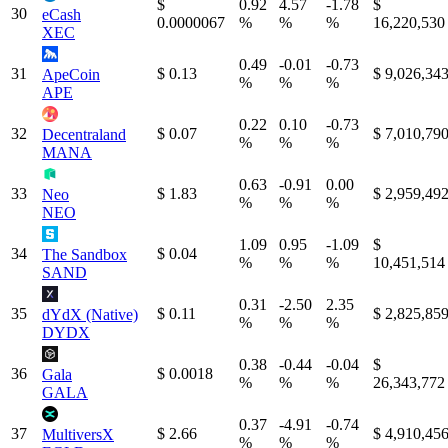
$
0.92
4.57
-1.78
$
30
eCash
0.0000067
%
%
%
16,220,530
XEC
0.49
-0.01
-0.73
31
$ 0.13
$ 9,026,34
ApeCoin
%
%
%
APE
0.22
0.10
-0.73
32
$ 0.07
$ 7,010,79
Decentraland
%
%
%
MANA
0.63
-0.91
0.00
33
$ 1.83
$ 2,959,49
Neo
%
%
%
NEO
1.09
0.95
-1.09
$
34
$ 0.04
The Sandbox
%
%
%
10,451,514
SAND
0.31
-2.50
2.35
35
$ 0.11
$ 2,825,85
dYdX (Native)
%
%
%
DYDX
0.38
-0.44
-0.04
$
36
$ 0.0018
Gala
%
%
%
26,343,772
GALA
0.37
-4.91
-0.74
37
$ 2.66
$ 4,910,45
MultiversX
%
%
%