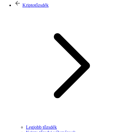
Kriptotőzsdék
Legjobb tőzsdék