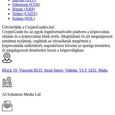
Ethereum (ETH)
Ripple (XRP)
Tether (USDT)
Solana (SOL)
Üdvözöljük a CryptoGuides.hu!
CryptoGuide.hu az egyik leginformatívabb platform a kriptovaluta
oktatás és a kriptovaluta hírek terén. Megbízható és jól megalapozott
tartalmat nyújtunk, segítünk az olvasóknak megérteni a
kriptovaluták működését, naprakészen követni az iparági trendeket,
és megalapozott döntéseket hozni a kriptovilágban.
Block 19, Vincenti BLD, Strait Street, Valletta, VLT 1432, Malta
AI Solutions Media Ltd