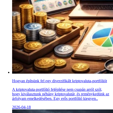
Hogyan építsünk fel egy diverzifikált kriptovaluta-portfóliót
A kriptovaluta-portfólió felépítése nem csupán arról szól,
hogy kiválasztunk néhány kriptovalutát, és reménykedünk az
árfolyam emelkedésében. Egy erős portfólió kiegyen..
2026-04-18