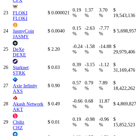
CFX
0.19
1.37
3.70
$
23
$ 0.000021
FLOKI
%
%
%
19,543,136
FLOKI
0.15
-2.63
-7.77
24
$ 0.0040
$ 5,698,95
JasmyCoin
%
%
%
JASMY
-0.24
-1.58
-14.88
$
25
$ 2.20
DeXe
%
%
%
29,979,406
DEXE
0.39
-3.15
-1.12
$
26
$ 0.03
Starknet
%
%
%
31,169,476
STRK
0.57
0.79
7.89
$
27
$ 0.90
Axie Infinity
%
%
%
18,422,262
AXS
-0.66
0.68
11.87
28
$ 0.49
$ 4,869,82
Akash Network
%
%
%
AKT
0.19
-0.98
-0.96
$
29
$ 0.01
Chiliz
%
%
%
15,852,523
CHZ