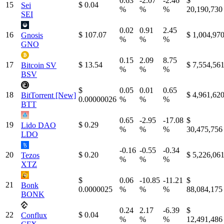
0.63
-2.07
-2.46
$
15
$ 0.04
Sei
%
%
%
20,190,730
SEI
0.02
0.91
2.45
16
$ 107.07
$ 1,004,97
Gnosis
%
%
%
GNO
0.15
2.09
8.75
17
$ 13.54
$ 7,554,56
Bitcoin SV
%
%
%
BSV
$
0.05
0.01
0.65
18
$ 4,961,62
BitTorrent [New]
0.00000026
%
%
%
BTT
0.65
-2.95
-17.08
$
19
$ 0.29
Lido DAO
%
%
%
30,475,756
LDO
-0.16
-0.55
-0.34
20
$ 0.20
$ 5,226,06
Tezos
%
%
%
XTZ
$
0.06
-10.85
-11.21
$
21
Bonk
0.0000025
%
%
%
88,084,175
BONK
0.24
2.17
-6.39
$
22
$ 0.04
Conflux
%
%
%
12,491,486