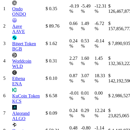
-0.19
-5.49
-12.31
$
1
$ 0.35
Ondo
%
%
%
126,467,87
ONDO
0.66
1.49
-6.72
$
2
$ 89.76
Aave
%
%
%
157,856,77
AAVE
0.24
0.53
-0.14
3
$ 1.62
$ 7,890,93
Bitget Token
%
%
%
BGB
2.27
1.60
1.45
$
4
$ 0.31
Worldcoin
%
%
%
132,363,22
WLD
0.87
3.07
18.33
$
5
$ 0.10
Ethena
%
%
%
142,192,59
ENA
-0.01
0.01
0.00
6
$ 6.58
$ 2,986,52
KuCoin Token
%
%
%
KCS
0.24
0.29
12.24
$
7
$ 0.09
Algorand
%
%
%
23,825,065
ALGO
0.48
-0.80
-1.14