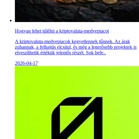
Hogyan lehet túlélni a kriptovaluta-medvepiacot
A kriptovaluta-medvepiacok kegyetlennek tűnnek. Az árak
zuhannak, a felhajtás elcsitul, és még a legerősebb projektek is
elveszíthetik értékük jelentős részét. Sok befe..
2026-04-17