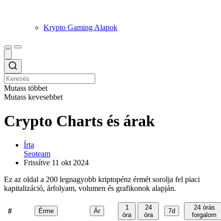
Krypto Gaming Alapok
Mutass többet
Mutass kevesebbet
Crypto Charts és árak
Írta
Seoteam
Frissítve
11 okt 2024
Ez az oldal a 200 legnagyobb kriptopénz érmét sorolja fel piaci
kapitalizáció, árfolyam, volumen és grafikonok alapján.
1
24
24 órás
#
Érme
Ár
7d
óra
óra
forgalom