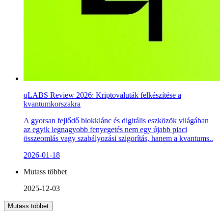
qLABS Review 2026: Kriptovaluták felkészítése a
kvantumkorszakra
A gyorsan fejlődő blokklánc és digitális eszközök világában
az egyik legnagyobb fenyegetés nem egy újabb piaci
összeomlás vagy szabályozási szigorítás, hanem a kvantums..
2026-01-18
Mutass többet
2025-12-03
Mutass többet