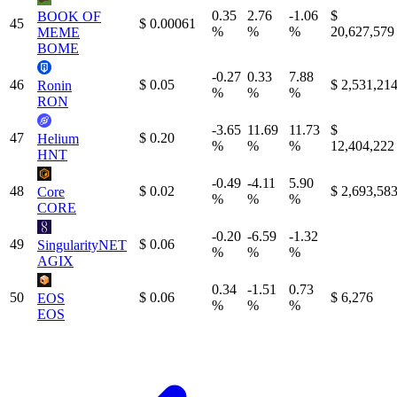
0.35
2.76
-1.06
$
BOOK OF
45
$ 0.00061
%
%
%
20,627,579
MEME
BOME
-0.27
0.33
7.88
46
$ 0.05
$ 2,531,21
Ronin
%
%
%
RON
-3.65
11.69
11.73
$
47
$ 0.20
Helium
%
%
%
12,404,222
HNT
-0.49
-4.11
5.90
48
$ 0.02
$ 2,693,58
Core
%
%
%
CORE
-0.20
-6.59
-1.32
49
$ 0.06
SingularityNET
%
%
%
AGIX
0.34
-1.51
0.73
50
$ 0.06
$ 6,276
EOS
%
%
%
EOS