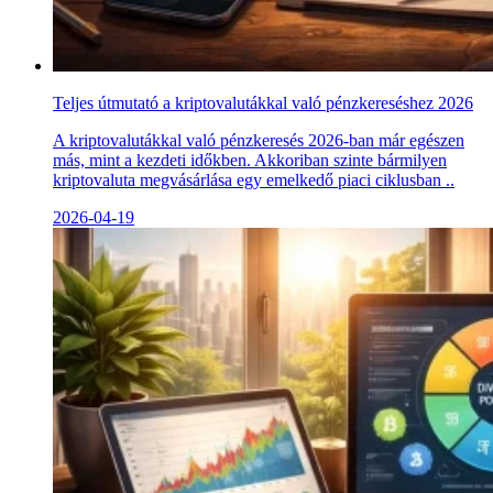
Teljes útmutató a kriptovalutákkal való pénzkereséshez 2026
A kriptovalutákkal való pénzkeresés 2026-ban már egészen
más, mint a kezdeti időkben. Akkoriban szinte bármilyen
kriptovaluta megvásárlása egy emelkedő piaci ciklusban ..
2026-04-19