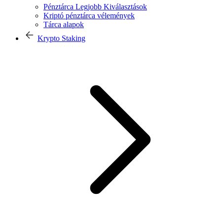
Pénztárca Legjobb Kiválasztások
Kriptó pénztárca vélemények
Tárca alapok
Krypto Staking