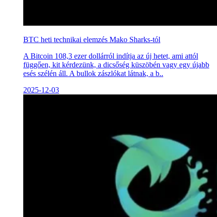
BTC heti technikai elemzés Mako Sharks-tól
A Bitcoin 108,3 ezer dollárról indítja az új hetet, ami attól
függően, kit kérdezünk, a dicsőség küszöbén vagy egy újabb
esés szélén áll. A bullok zászlókat látnak, a b..
2025-12-03