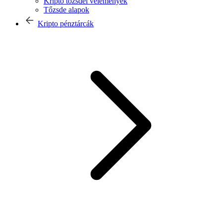
Kripto tőzsdei vélemények
Tőzsde alapok
Kripto pénztárcák