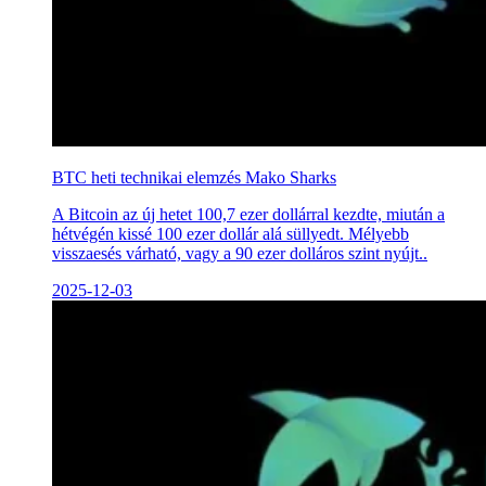
BTC heti technikai elemzés Mako Sharks
A Bitcoin az új hetet 100,7 ezer dollárral kezdte, miután a
hétvégén kissé 100 ezer dollár alá süllyedt. Mélyebb
visszaesés várható, vagy a 90 ezer dolláros szint nyújt..
2025-12-03