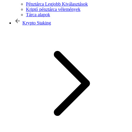
Pénztárca Legjobb Kiválasztások
Kriptó pénztárca vélemények
Tárca alapok
Krypto Staking