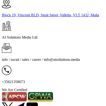
Block 19, Vincenti BLD, Strait Street, Valletta, VLT 1432, Malta
AI Solutions Media Ltd
info / social / sales / career /
info@aisoliutions.media
+35621358073
We Are Certified