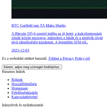
BTC Garfield nap TA Mako Sharks
A Bitcoin 105,6 ezerrel indítja az új hetet, a kulcsfontosságú
zónák között mozogva, miközben a bikák és a medvék rövid
távú ellenőrzésért küzdenek. A legutóbbi ATH-ról..
2025-12-03
Ez a weboldal sütiket használ.
Többet a
Privacy Policy
-ról
Kérem, adjon meg szöveget fordításhoz.
Hasznos linkek
Rólunk
Hozzáférhetőség
Homepage
Felelősségkizárás
Kapcsolatfelvétel
Irányelvek és nyilatkozatok