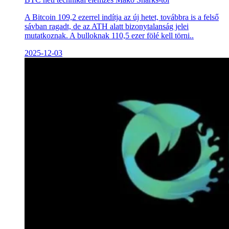
A Bitcoin 109,2 ezerrel indítja az új hetet, továbbra is a felső
sávban ragadt, de az ATH alatt bizonytalanság jelei
mutatkoznak. A bulloknak 110,5 ezer fölé kell törni..
2025-12-03