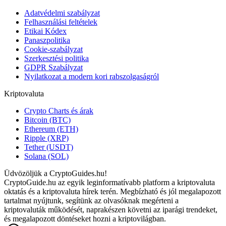
Adatvédelmi szabályzat
Felhasználási feltételek
Etikai Kódex
Panaszpolitika
Cookie-szabályzat
Szerkesztési politika
GDPR Szabályzat
Nyilatkozat a modern kori rabszolgaságról
Kriptovaluta
Crypto Charts és árak
Bitcoin (BTC)
Ethereum (ETH)
Ripple (XRP)
Tether (USDT)
Solana (SOL)
Üdvözöljük a CryptoGuides.hu!
CryptoGuide.hu az egyik leginformatívabb platform a kriptovaluta
oktatás és a kriptovaluta hírek terén. Megbízható és jól megalapozott
tartalmat nyújtunk, segítünk az olvasóknak megérteni a
kriptovaluták működését, naprakészen követni az iparági trendeket,
és megalapozott döntéseket hozni a kriptovilágban.