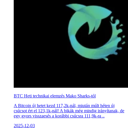
BTC Heti technikai elemzés Mako Sharks-tól
A Bitcoin új hetet kezd 117,2k-nál, miután múlt héten új
csúcsot ért el 123,1k-nál! A bikák még mindig irányítanak, de
egy gyors visszaesés a korábbi csúcsra 111,9k-ra ..
2025-12-03