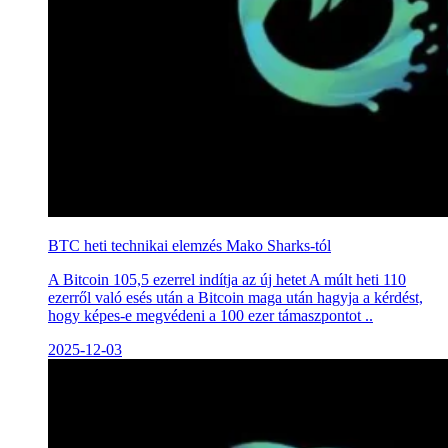
BTC heti technikai elemzés Mako Sharks-tól
A Bitcoin 105,5 ezerrel indítja az új hetet A múlt heti 110
ezerről való esés után a Bitcoin maga után hagyja a kérdést,
hogy képes-e megvédeni a 100 ezer támaszpontot ..
2025-12-03