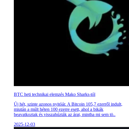
BTC heti technikai elemzés Mako Sharks-tól
Új hét, szinte azonos nyitóár. A Bitcoin 105,7 ezerről indult,
miután a múlt héten 100 ezerre esett, ahol a bikák
beavatkoztak és visszahúzták az árat, mintha mi sem tö..
2025-12-03