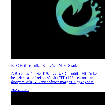
BTC Heti Technikai Elemzés – Mako Sharks
A Bitcoin az új hetet 119,4 ezer USD-n indítja! Miután két
hete elérte a történelmi csúcsát (ATH) 123,1 ezernél, az
árfolyam szűk, 5–6 ezres sávban mozgott. Egy enyhe v..
2025-12-03