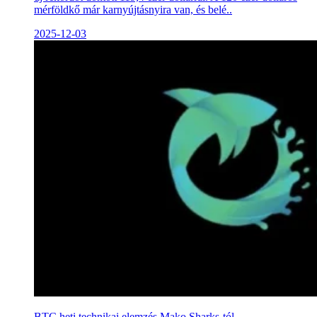
mérföldkő már karnyújtásnyira van, és belé..
2025-12-03
BTC heti technikai elemzés Mako Sharks-tól