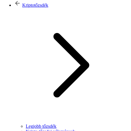
Kriptotőzsdék
Legjobb tőzsdék