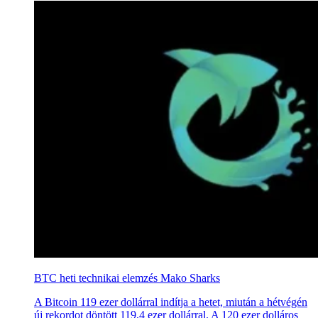
BTC heti technikai elemzés Mako Sharks
A Bitcoin 119 ezer dollárral indítja a hetet, miután a hétvégén
új rekordot döntött 119,4 ezer dollárral. A 120 ezer dolláros