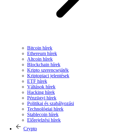
Bitcoin hírek
Ethereum hírek
Altcoin hírek
Blockchain hírek
Kripto szerencsejáték
Kriptopiaci jelentések
ETF hírek
Váltások hírek
Hacking hírek
Pénzügyi hírek
Politikai és szabályozási
Technológiai hírek
Stablecoin hírek
Előrejelzési hírek
Crypto