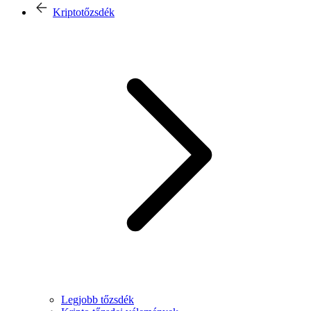
Kriptotőzsdék
Legjobb tőzsdék