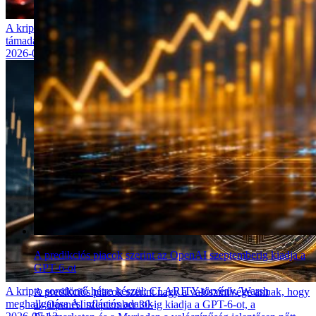
A kripto több mint 35 millió USD-t veszített egy brutális DeFi-
támadásokkal teli héten
2026-07-13
A predikciós piacok szerint az OpenAI szeptemberig kiadja a
GPT-6-ot
A kripto sorsdöntő hétre készül: CLARITY-törvény, Warsh
A predikciós piacok szerint nagy a valószínűsége annak, hogy
meghallgatása és inflációs adatok
az OpenAI szeptember 30-ig kiadja a GPT-6-ot, a