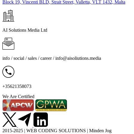
Block 19, Vincenti BLD, Strait Street, Valletta, VLT 1432, Malta
AI Solutions Media Ltd
info / social / sales / career /
info@aisoliutions.media
+35621358073
We Are Certified
2015-2025 | WEB CODING SOLUTIONS | Minden Jog