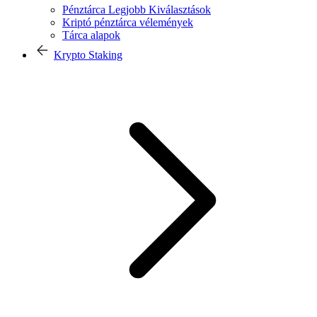
Pénztárca Legjobb Kiválasztások
Kriptó pénztárca vélemények
Tárca alapok
Krypto Staking