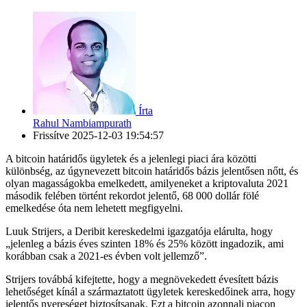
Írta
Rahul Nambiampurath
Frissítve
2025-12-03 19:54:57
A bitcoin határidős ügyletek és a jelenlegi piaci ára közötti
különbség, az úgynevezett bitcoin határidős bázis jelentősen nőtt, és
olyan magasságokba emelkedett, amilyeneket a kriptovaluta 2021
második felében történt rekordot jelentő, 68 000 dollár fölé
emelkedése óta nem lehetett megfigyelni.
Luuk Strijers, a Deribit kereskedelmi igazgatója elárulta, hogy
„jelenleg a bázis éves szinten 18% és 25% között ingadozik, ami
korábban csak a 2021-es évben volt jellemző”.
Strijers továbbá kifejtette, hogy a megnövekedett évesített bázis
lehetőséget kínál a származtatott ügyletek kereskedőinek arra, hogy
jelentős nyereséget biztosítsanak. Ezt a bitcoin azonnali piacon