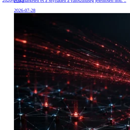
2026-07-13
Polymarketen és a Myriaden a valószínűség jelentősen nőtt. ..
2026-07-28