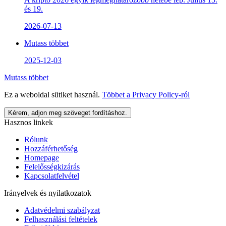
és 19.
2026-07-13
Mutass többet
2025-12-03
Mutass többet
Ez a weboldal sütiket használ.
Többet a
Privacy Policy
-ról
Kérem, adjon meg szöveget fordításhoz.
Hasznos linkek
Rólunk
Hozzáférhetőség
Homepage
Felelősségkizárás
Kapcsolatfelvétel
Irányelvek és nyilatkozatok
Adatvédelmi szabályzat
Felhasználási feltételek