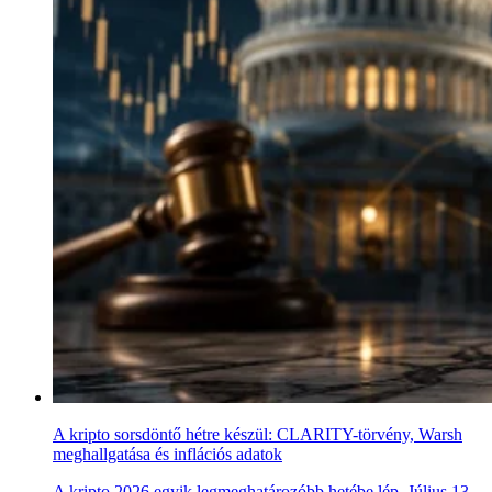
A kripto sorsdöntő hétre készül: CLARITY-törvény, Warsh
meghallgatása és inflációs adatok
A kripto 2026 egyik legmeghatározóbb hetébe lép. Július 13.