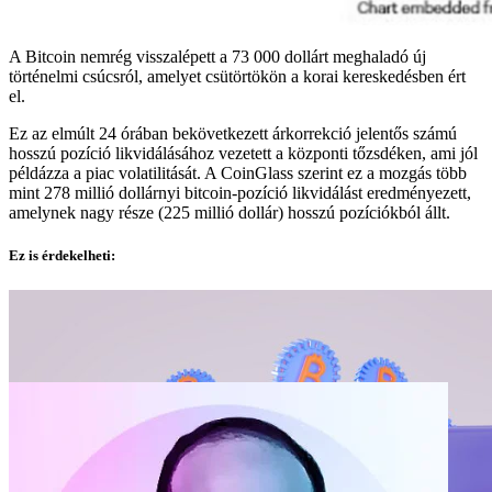
A Bitcoin nemrég visszalépett a 73 000 dollárt meghaladó új
történelmi csúcsról, amelyet csütörtökön a korai kereskedésben ért
el.
Ez az elmúlt 24 órában bekövetkezett árkorrekció jelentős számú
hosszú pozíció likvidálásához vezetett a központi tőzsdéken, ami jól
példázza a piac volatilitását. A CoinGlass szerint ez a mozgás több
mint 278 millió dollárnyi bitcoin-pozíció likvidálást eredményezett,
amelynek nagy része (225 millió dollár) hosszú pozíciókból állt.
Ez is érdekelheti: