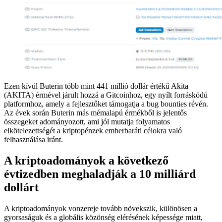
Ezen kívül Buterin több mint 441 millió dollár értékű Akita
(AKITA) érmével járult hozzá a Gitcoinhoz, egy nyílt forráskódú
platformhoz, amely a fejlesztőket támogatja a bug bounties révén.
Az évek során Buterin más mémalapú érmékből is jelentős
összegeket adományozott, ami jól mutatja folyamatos
elkötelezettségét a kriptopénzek emberbaráti célokra való
felhasználása iránt.
A kriptoadományok a következő
évtizedben meghaladják a 10 milliárd
dollárt
A kriptoadományok vonzereje tovább növekszik, különösen a
gyorsaságuk és a globális közönség elérésének képessége miatt,