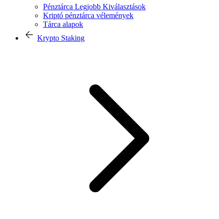
Pénztárca Legjobb Kiválasztások
Kriptó pénztárca vélemények
Tárca alapok
Krypto Staking