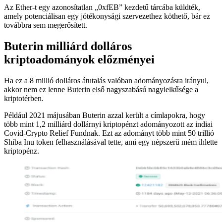
Az Ether-t egy azonosítatlan „0xfEB” kezdetű tárcába küldték,
amely potenciálisan egy jótékonysági szervezethez köthető, bár ez
továbbra sem megerősített.
Buterin milliárd dolláros
kriptoadományok előzményei
Ha ez a 8 millió dolláros átutalás valóban adományozásra irányul,
akkor nem ez lenne Buterin első nagyszabású nagylelkűsége a
kriptotérben.
Például 2021 májusában Buterin azzal került a címlapokra, hogy
több mint 1,2 milliárd dollárnyi kriptopénzt adományozott az indiai
Covid-Crypto Relief Fundnak. Ezt az adományt több mint 50 trillió
Shiba Inu token felhasználásával tette, ami egy népszerű mém ihlette
kriptopénz.