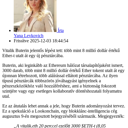
Írta
Yana Levkovich
Frissítve
2025-12-03 18:44:54
Vitalik Buterin jelentős lépést tett: több mint 8 millió dollár értékű
Ether-t utalt át egy új pénztárcába.
Buterin, aki leginkább az Ethereum hálózat társalapítójaként ismert,
3000 darab, több mint 8 millió dollár értékű Ether tokent utalt át egy
újonnan létrehozott, több aláírással ellátott pénztárcába. Az ilyen
típusú pénztárcák többszörös jóváhagyást igényelnek a
pénzeszközökhöz való hozzáféréshez, ami a biztonság fokozott
szintjére vagy egy esetleges kollaboratív döntéshozatali folyamatra
utal.
Ez az átutalás lehet annak a jele, hogy Buterin adományozást tervez.
Ez a spekuláció a Lookonchain, egy blokklánc-intelligencia cég
augusztus 9-én megosztott bejegyzéséből származik. Megjegyezték:
„A vitalik.eth 20 perccel ezelőtt 3000 $ETH-t (8,05