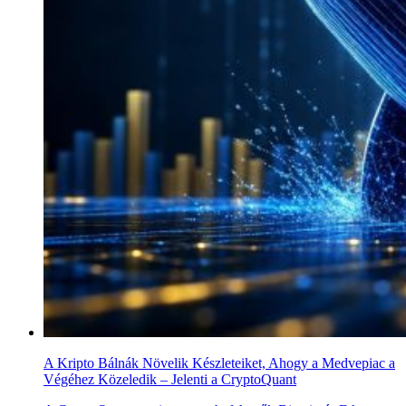
A Kripto Bálnák Növelik Készleteiket, Ahogy a Medvepiac a
Végéhez Közeledik – Jelenti a CryptoQuant