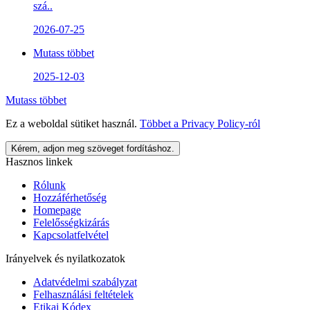
szá..
2026-07-25
Mutass többet
2025-12-03
Mutass többet
Ez a weboldal sütiket használ.
Többet a
Privacy Policy
-ról
Kérem, adjon meg szöveget fordításhoz.
Hasznos linkek
Rólunk
Hozzáférhetőség
Homepage
Felelősségkizárás
Kapcsolatfelvétel
Irányelvek és nyilatkozatok
Adatvédelmi szabályzat
Felhasználási feltételek
Etikai Kódex