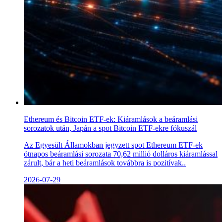
Ethereum és Bitcoin ETF-ek: Kiáramlások a beáramlási
sorozatok után, Japán a spot Bitcoin ETF-ekre fókuszál
Az Egyesült Államokban jegyzett spot Ethereum ETF-ek
ötnapos beáramlási sorozata 70,62 millió dolláros kiáramlással
zárult, bár a heti beáramlások továbbra is pozitívak..
2026-07-29