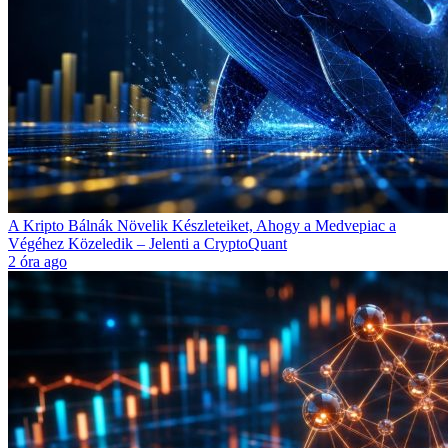
A Kripto Bálnák Növelik Készleteiket, Ahogy a Medvepiac a
Végéhez Közeledik – Jelenti a CryptoQuant
2 óra ago