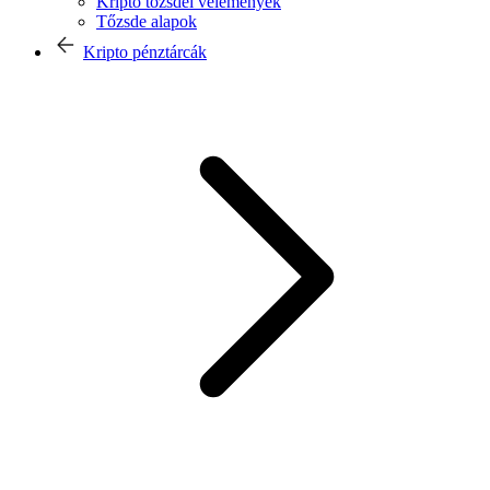
Kripto tőzsdei vélemények
Tőzsde alapok
Kripto pénztárcák