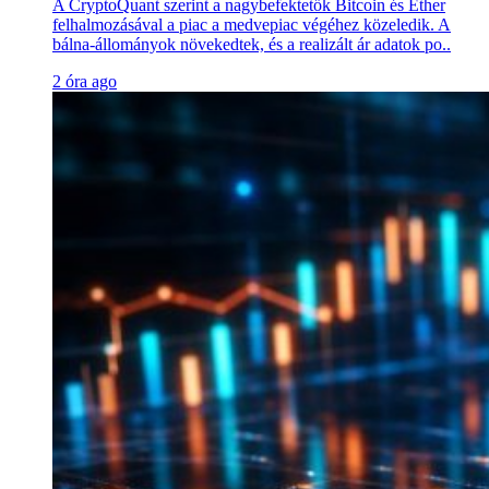
A CryptoQuant szerint a nagybefektetők Bitcoin és Ether
felhalmozásával a piac a medvepiac végéhez közeledik. A
bálna-állományok növekedtek, és a realizált ár adatok po..
2 óra ago