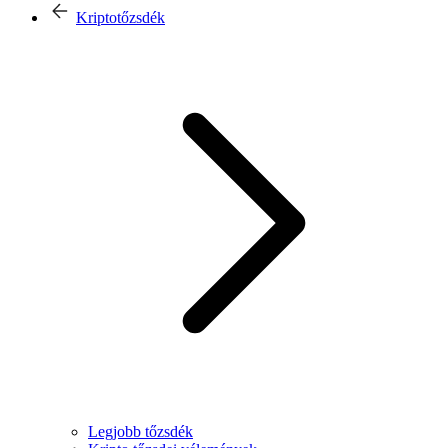
Kriptotőzsdék
Legjobb tőzsdék