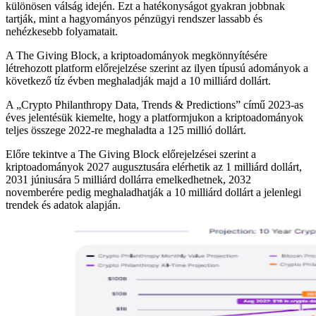
különösen válság idején. Ezt a hatékonyságot gyakran jobbnak
tartják, mint a hagyományos pénzügyi rendszer lassabb és
nehézkesebb folyamatait.
A The Giving Block, a kriptoadományok megkönnyítésére
létrehozott platform előrejelzése szerint az ilyen típusú adományok a
következő tíz évben meghaladják majd a 10 milliárd dollárt.
A „Crypto Philanthropy Data, Trends & Predictions” című 2023-as
éves jelentésük kiemelte, hogy a platformjukon a kriptoadományok
teljes összege 2022-re meghaladta a 125 millió dollárt.
Előre tekintve a The Giving Block előrejelzései szerint a
kriptoadományok 2027 augusztusára elérhetik az 1 milliárd dollárt,
2031 júniusára 5 milliárd dollárra emelkedhetnek, 2032
novemberére pedig meghaladhatják a 10 milliárd dollárt a jelenlegi
trendek és adatok alapján.