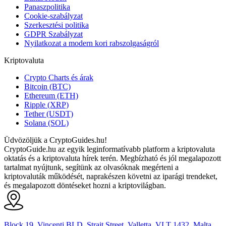
Panaszpolitika
Cookie-szabályzat
Szerkesztési politika
GDPR Szabályzat
Nyilatkozat a modern kori rabszolgaságról
Kriptovaluta
Crypto Charts és árak
Bitcoin (BTC)
Ethereum (ETH)
Ripple (XRP)
Tether (USDT)
Solana (SOL)
Üdvözöljük a CryptoGuides.hu!
CryptoGuide.hu az egyik leginformatívabb platform a kriptovaluta
oktatás és a kriptovaluta hírek terén. Megbízható és jól megalapozott
tartalmat nyújtunk, segítünk az olvasóknak megérteni a
kriptovaluták működését, naprakészen követni az iparági trendeket,
és megalapozott döntéseket hozni a kriptovilágban.
Block 19, Vincenti BLD, Strait Street, Valletta, VLT 1432, Malta