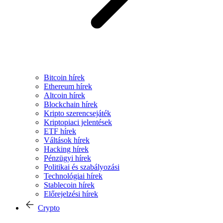
Bitcoin hírek
Ethereum hírek
Altcoin hírek
Blockchain hírek
Kripto szerencsejáték
Kriptopiaci jelentések
ETF hírek
Váltások hírek
Hacking hírek
Pénzügyi hírek
Politikai és szabályozási
Technológiai hírek
Stablecoin hírek
Előrejelzési hírek
Crypto