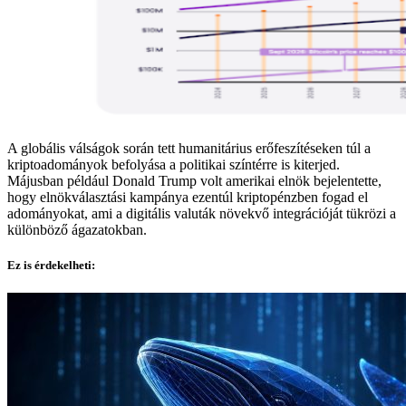
A globális válságok során tett humanitárius erőfeszítéseken túl a
kriptoadományok befolyása a politikai színtérre is kiterjed.
Májusban például Donald Trump volt amerikai elnök bejelentette,
hogy elnökválasztási kampánya ezentúl kriptopénzben fogad el
adományokat, ami a digitális valuták növekvő integrációját tükrözi a
különböző ágazatokban.
Ez is érdekelheti: