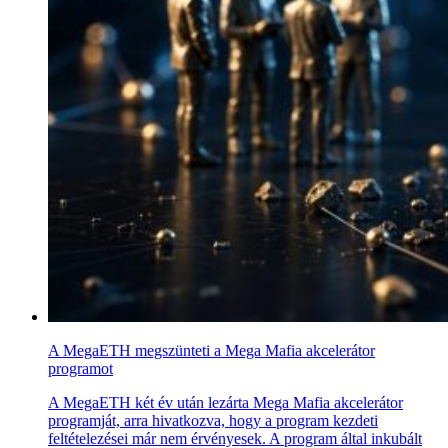
A MegaETH megszünteti a Mega Mafia akcelerátor
programot
A MegaETH két év után lezárta Mega Mafia akcelerátor
programját, arra hivatkozva, hogy a program kezdeti
feltételezései már nem érvényesek. A program által inkubált