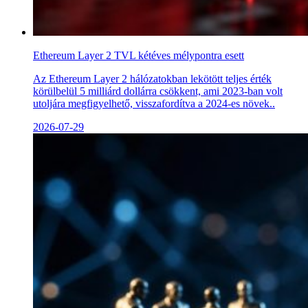
Ethereum Layer 2 TVL kétéves mélypontra esett
Az Ethereum Layer 2 hálózatokban lekötött teljes érték
körülbelül 5 milliárd dollárra csökkent, ami 2023-ban volt
utoljára megfigyelhető, visszafordítva a 2024-es növek..
2026-07-29