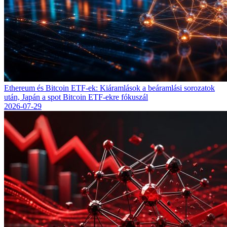
Ethereum és Bitcoin ETF-ek: Kiáramlások a beáramlási sorozatok
után, Japán a spot Bitcoin ETF-ekre fókuszál
2026-07-29