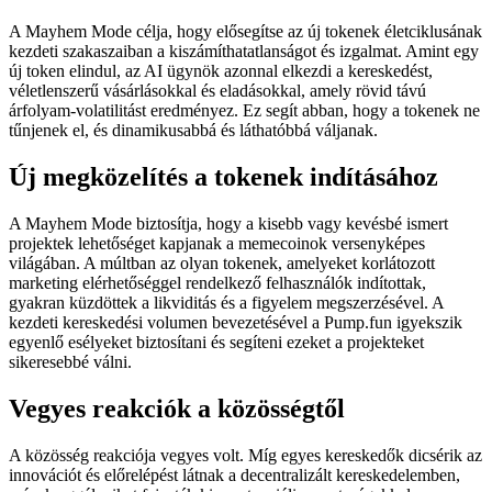
A Mayhem Mode célja, hogy elősegítse az új tokenek életciklusának
kezdeti szakaszaiban a kiszámíthatatlanságot és izgalmat. Amint egy
új token elindul, az AI ügynök azonnal elkezdi a kereskedést,
véletlenszerű vásárlásokkal és eladásokkal, amely rövid távú
árfolyam-volatilitást eredményez. Ez segít abban, hogy a tokenek ne
tűnjenek el, és dinamikusabbá és láthatóbbá váljanak.
Új megközelítés a tokenek indításához
A Mayhem Mode biztosítja, hogy a kisebb vagy kevésbé ismert
projektek lehetőséget kapjanak a memecoinok versenyképes
világában. A múltban az olyan tokenek, amelyeket korlátozott
marketing elérhetőséggel rendelkező felhasználók indítottak,
gyakran küzdöttek a likviditás és a figyelem megszerzésével. A
kezdeti kereskedési volumen bevezetésével a Pump.fun igyekszik
egyenlő esélyeket biztosítani és segíteni ezeket a projekteket
sikeresebbé válni.
Vegyes reakciók a közösségtől
A közösség reakciója vegyes volt. Míg egyes kereskedők dicsérik az
innovációt és előrelépést látnak a decentralizált kereskedelemben,