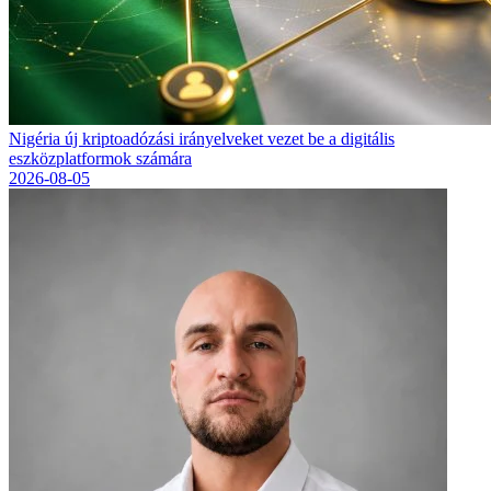
Nigéria új kriptoadózási irányelveket vezet be a digitális
eszközplatformok számára
2026-08-05