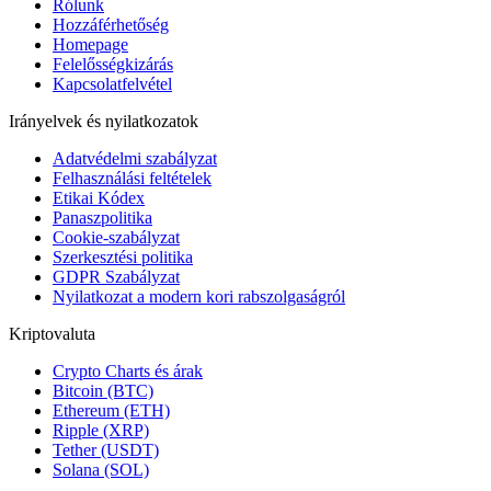
Rólunk
Hozzáférhetőség
Homepage
Felelősségkizárás
Kapcsolatfelvétel
Irányelvek és nyilatkozatok
Adatvédelmi szabályzat
Felhasználási feltételek
Etikai Kódex
Panaszpolitika
Cookie-szabályzat
Szerkesztési politika
GDPR Szabályzat
Nyilatkozat a modern kori rabszolgaságról
Kriptovaluta
Crypto Charts és árak
Bitcoin (BTC)
Ethereum (ETH)
Ripple (XRP)
Tether (USDT)
Solana (SOL)