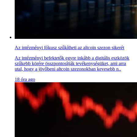
Az intézményi fókusz szűkítheti az altcoin szezon sikerét
Az intézményi befektetők egyre inkább a digitális eszközök
szűkebb körére összpontosítják tevékenységüket, ami arra
utal, hogy a jövőbeni altcoin szezonokban kevesebb n..
18 óra ago