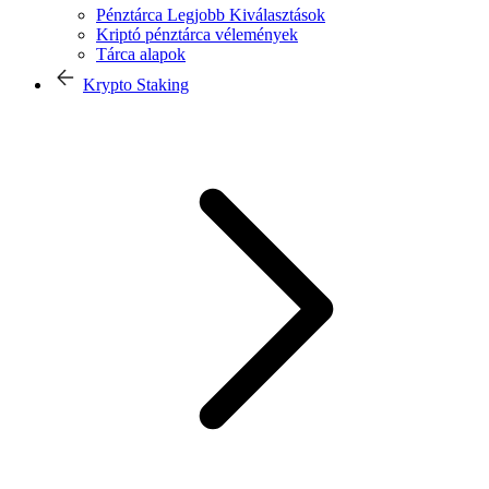
Pénztárca Legjobb Kiválasztások
Kriptó pénztárca vélemények
Tárca alapok
Krypto Staking