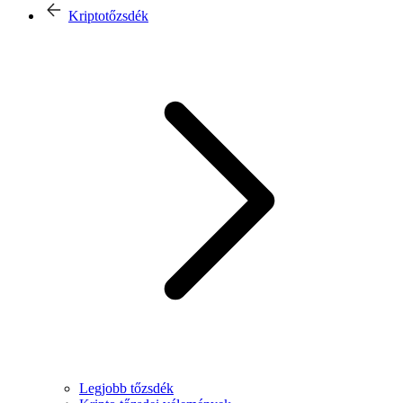
Kriptotőzsdék
Legjobb tőzsdék