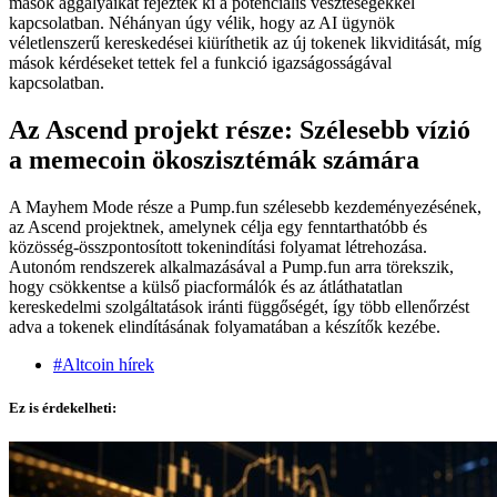
mások aggályaikat fejezték ki a potenciális veszteségekkel
kapcsolatban. Néhányan úgy vélik, hogy az AI ügynök
véletlenszerű kereskedései kiüríthetik az új tokenek likviditását, míg
mások kérdéseket tettek fel a funkció igazságosságával
kapcsolatban.
Az Ascend projekt része: Szélesebb vízió
a memecoin ökoszisztémák számára
A Mayhem Mode része a Pump.fun szélesebb kezdeményezésének,
az Ascend projektnek, amelynek célja egy fenntarthatóbb és
közösség-összpontosított tokenindítási folyamat létrehozása.
Autonóm rendszerek alkalmazásával a Pump.fun arra törekszik,
hogy csökkentse a külső piacformálók és az átláthatatlan
kereskedelmi szolgáltatások iránti függőségét, így több ellenőrzést
adva a tokenek elindításának folyamatában a készítők kezébe.
#Altcoin hírek
Ez is érdekelheti: