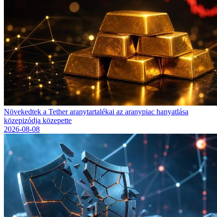
Növekedtek a Tether aranytartalékai az aranypiac hanyatlása
közepizódja közepette
2026-08-08