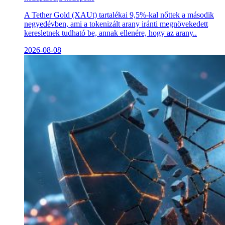
A Tether Gold (XAUt) tartalékai 9,5%-kal nőttek a második
negyedévben, ami a tokenizált arany iránti megnövekedett
keresletnek tudható be, annak ellenére, hogy az arany..
2026-08-08