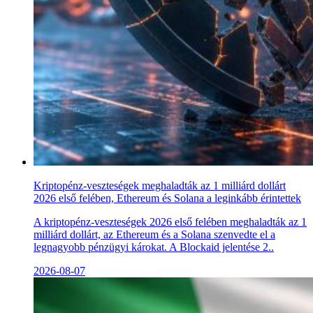
Kriptopénz-veszteségek meghaladták az 1 milliárd dollárt
2026 első felében, Ethereum és Solana a leginkább érintettek
A kriptopénz-veszteségek 2026 első felében meghaladták az 1
milliárd dollárt, az Ethereum és a Solana szenvedte el a
legnagyobb pénzügyi károkat. A Blockaid jelentése 2..
2026-08-07