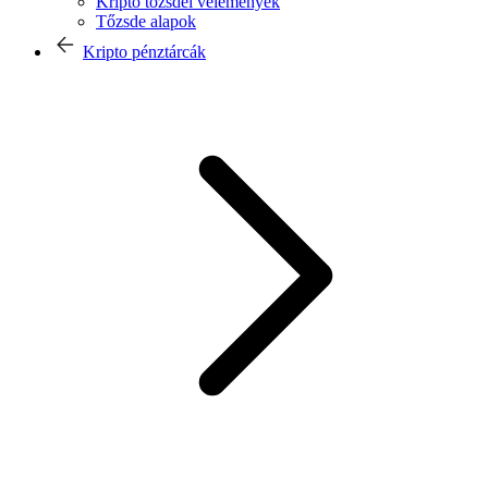
Kripto tőzsdei vélemények
Tőzsde alapok
Kripto pénztárcák