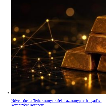
Növekedtek a Tether aranytartalékai az aranypiac hanyatlása
közepizódja közepette