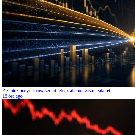
Az intézményi fókusz szűkítheti az altcoin szezon sikerét
18 óra ago