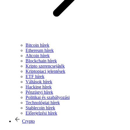
Bitcoin hírek
Ethereum hírek
Altcoin hírek
Blockchain hírek
Kripto szerencsejáték
Kriptopiaci jelentések
ETF hírek
Váltások hírek
Hacking hírek
Pénzügyi hírek
Politikai és szabályozási
Technológiai hírek
Stablecoin hírek
Előrejelzési hírek
Crypto