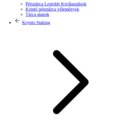
Pénztárca Legjobb Kiválasztások
Kriptó pénztárca vélemények
Tárca alapok
Krypto Staking