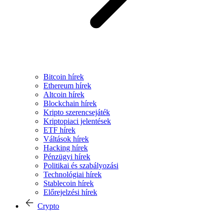
Bitcoin hírek
Ethereum hírek
Altcoin hírek
Blockchain hírek
Kripto szerencsejáték
Kriptopiaci jelentések
ETF hírek
Váltások hírek
Hacking hírek
Pénzügyi hírek
Politikai és szabályozási
Technológiai hírek
Stablecoin hírek
Előrejelzési hírek
Crypto