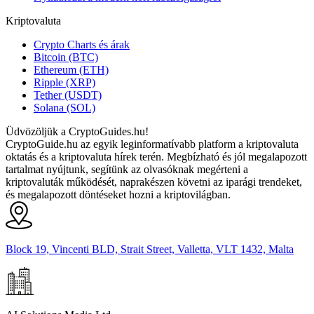
Kriptovaluta
Crypto Charts és árak
Bitcoin (BTC)
Ethereum (ETH)
Ripple (XRP)
Tether (USDT)
Solana (SOL)
Üdvözöljük a CryptoGuides.hu!
CryptoGuide.hu az egyik leginformatívabb platform a kriptovaluta
oktatás és a kriptovaluta hírek terén. Megbízható és jól megalapozott
tartalmat nyújtunk, segítünk az olvasóknak megérteni a
kriptovaluták működését, naprakészen követni az iparági trendeket,
és megalapozott döntéseket hozni a kriptovilágban.
Block 19, Vincenti BLD, Strait Street, Valletta, VLT 1432, Malta