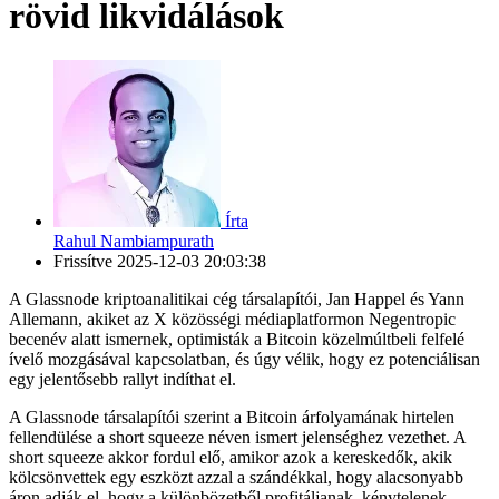
rövid likvidálások
Írta
Rahul Nambiampurath
Frissítve
2025-12-03 20:03:38
A Glassnode kriptoanalitikai cég társalapítói, Jan Happel és Yann
Allemann, akiket az X közösségi médiaplatformon Negentropic
becenév alatt ismernek, optimisták a Bitcoin közelmúltbeli felfelé
ívelő mozgásával kapcsolatban, és úgy vélik, hogy ez potenciálisan
egy jelentősebb rallyt indíthat el.
A Glassnode társalapítói szerint a Bitcoin árfolyamának hirtelen
fellendülése a short squeeze néven ismert jelenséghez vezethet. A
short squeeze akkor fordul elő, amikor azok a kereskedők, akik
kölcsönvettek egy eszközt azzal a szándékkal, hogy alacsonyabb
áron adják el, hogy a különbözetből profitáljanak, kénytelenek