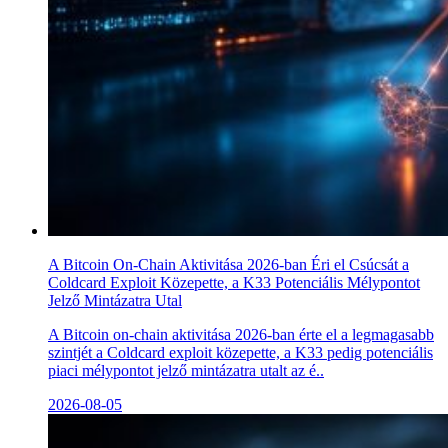
A Bitcoin On-Chain Aktivitása 2026-ban Éri el Csúcsát a
Coldcard Exploit Közepette, a K33 Potenciális Mélypontot
Jelző Mintázatra Utal
A Bitcoin on-chain aktivitása 2026-ban érte el a legmagasabb
szintjét a Coldcard exploit közepette, a K33 pedig potenciális
piaci mélypontot jelző mintázatra utalt az é..
2026-08-05