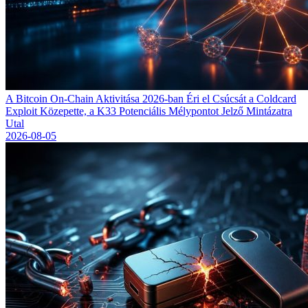
A Bitcoin On-Chain Aktivitása 2026-ban Éri el Csúcsát a Coldcard
Exploit Közepette, a K33 Potenciális Mélypontot Jelző Mintázatra
Utal
2026-08-05