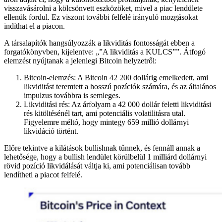
visszavásárolni a kölcsönvett eszközöket, mivel a piac lendülete
ellenük fordul. Ez viszont további felfelé irányuló mozgásokat
indíthat el a piacon.
A társalapítók hangsúlyozzák a likviditás fontosságát ebben a
forgatókönyvben, kijelentve: „”A likviditás a KULCS””. Átfogó
elemzést nyújtanak a jelenlegi Bitcoin helyzetről:
Bitcoin-elemzés: A Bitcoin 42 200 dollárig emelkedett, ami
likviditást teremtett a hosszú pozíciók számára, és az általános
impulzus továbbra is semleges.
Likviditási rés: Az árfolyam a 42 000 dollár feletti likviditási
rés kitöltésénél tart, ami potenciális volatilitásra utal.
Figyelemre méltó, hogy mintegy 659 millió dollárnyi
likvidáció történt.
Előre tekintve a kilátások bullishnak tűnnek, és fennáll annak a
lehetősége, hogy a bullish lendület körülbelül 1 milliárd dollárnyi
rövid pozíció likvidálását váltja ki, ami potenciálisan tovább
lendítheti a piacot felfelé.