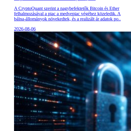
A CryptoQuant szerint a nagybefektetők Bitcoin és Ether
felhalmozásával a piac a medvepiac végéhez közeledik. A
bálna-állományok növekedtek, és a realizált ár adatok po..
2026-08-06