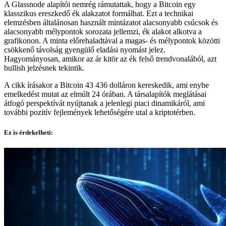
A Glassnode alapítói nemrég rámutattak, hogy a Bitcoin egy
klasszikus ereszkedő ék alakzatot formálhat. Ezt a technikai
elemzésben általánosan használt mintázatot alacsonyabb csúcsok és
alacsonyabb mélypontok sorozata jellemzi, ék alakot alkotva a
grafikonon. A minta előrehaladtával a magas- és mélypontok közötti
csökkenő távolság gyengülő eladási nyomást jelez.
Hagyományosan, amikor az ár kitör az ék felső trendvonalából, azt
bullish jelzésnek tekintik.
A cikk írásakor a Bitcoin 43 436 dolláron kereskedik, ami enyhe
emelkedést mutat az elmúlt 24 órában. A társalapítók meglátásai
átfogó perspektívát nyújtanak a jelenlegi piaci dinamikáról, ami
további pozitív fejlemények lehetőségére utal a kriptotérben.
Ez is érdekelheti: