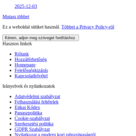
2025-12-03
Mutass többet
Ez a weboldal sütiket használ.
Többet a
Privacy Policy
-ról
Kérem, adjon meg szöveget fordításhoz.
Hasznos linkek
Rólunk
Hozzáférhetőség
Homepage
Felelősségkizárás
Kapcsolatfelvétel
Irányelvek és nyilatkozatok
Adatvédelmi szabályzat
Felhasználási feltételek
Etikai Kódex
Panaszpolitika
Cookie-szabályzat
Szerkesztési politika
GDPR Szabályzat
Nyilatkozat a modern kori rabszolgaságról