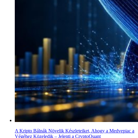
A Kripto Bálnák Növelik Készleteiket, Ahogy a Medvepiac a
Végéhez Közeledik – Jelenti a CryptoQuant