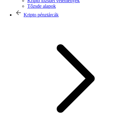
Kripto tőzsdei vélemények
Tőzsde alapok
Kripto pénztárcák