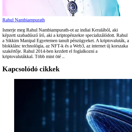
Rahul Nambiampurath
Ismerje meg Rahul Nambiampurath-ot az indiai Keralából, aki
képzett szabadúszó író, aki a kriptopénzekre specializálódott. Rahul
a Sikkim Manipal Egyetemen tanult pénzügyeket. A kriptovaluták, a
blokklánc technológia, az NFT-k és a Web3, az internet új korszaka
szakértője. Rahul 2014-ben kezdett el foglalkozni a
kriptovalutákkal. Több mint öté ..
Kapcsolódó cikkek