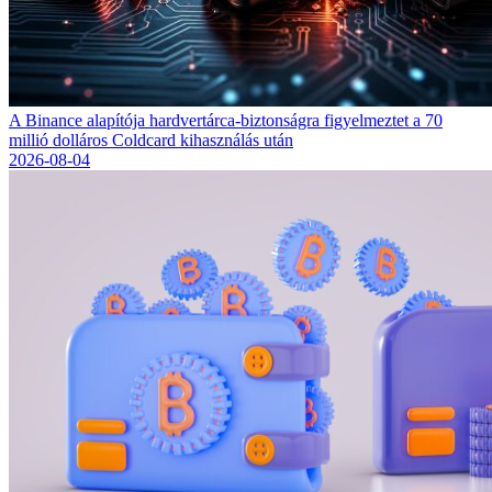
A Binance alapítója hardvertárca-biztonságra figyelmeztet a 70
millió dolláros Coldcard kihasználás után
2026-08-04