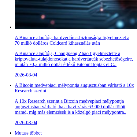
A Binance alapítója hardvertárca-biztonságra figyelmeztet a
70 millió dolláros Coldcard kihasználás után
A Binance alapítója, Changpeng Zhao figyelmeztette a
kriptovaluta-tulajdonosokat a hardvertárcák sebezhetőségeire,
miután 70,2 millió dollár értékű Bitcoint loptak el C..
2026-08-04
A Bitcoin medvepiaci mélypontja augusztusban várható a 10x
Research szerint
A 10x Research szerint a Bitcoin medvepiaci mélypontja
augusztusban várható, ha a havi zárás 63 000 dollár fölött
marad, míg más elemzések is a közelgő piaci mélypontra..
2026-08-04
Mutass többet