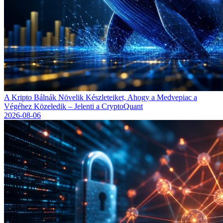
A Kripto Bálnák Növelik Készleteiket, Ahogy a Medvepiac a
Végéhez Közeledik – Jelenti a CryptoQuant
2026-08-06