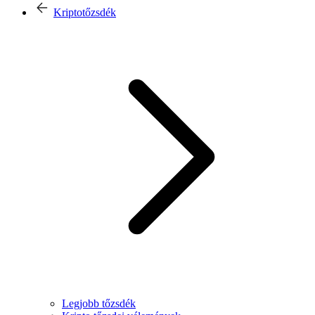
Kriptotőzsdék
Legjobb tőzsdék