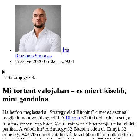
Írta
Brazionis Simonas
Frissítve
2026-06-02 15:39:03
Tartalomjegyzék
Mi tortent valojaban – es miert kisebb,
mint gondolna
Ha hetfon meglastad a „Strategy elad Bitcoint” cimet es azonnal
megijedt, nem voltál egyedül. A
Bitcoin
69 000 dollar fele esett, a
Strategy reszvenyek közel 5%-ot estek, es a közösségi media teli lett
panikal. A valodi hir? A Strategy 32 Bitcoint adott el. Ennyi. 32
erme egy 843 706 ermet tartalmazó, közel 60 milliard dollar erteku