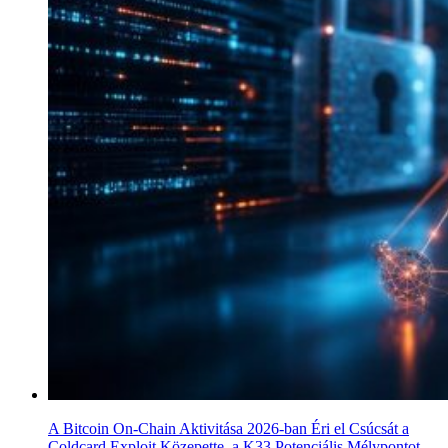
A Bitcoin On-Chain Aktivitása 2026-ban Éri el Csúcsát a
Coldcard Exploit Közepette, a K33 Potenciális Mélypontot