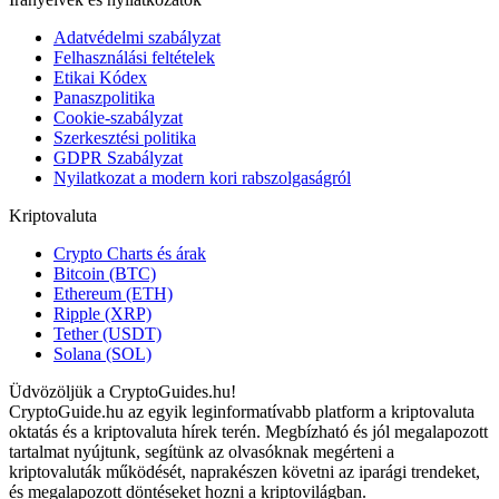
Adatvédelmi szabályzat
Felhasználási feltételek
Etikai Kódex
Panaszpolitika
Cookie-szabályzat
Szerkesztési politika
GDPR Szabályzat
Nyilatkozat a modern kori rabszolgaságról
Kriptovaluta
Crypto Charts és árak
Bitcoin (BTC)
Ethereum (ETH)
Ripple (XRP)
Tether (USDT)
Solana (SOL)
Üdvözöljük a CryptoGuides.hu!
CryptoGuide.hu az egyik leginformatívabb platform a kriptovaluta
oktatás és a kriptovaluta hírek terén. Megbízható és jól megalapozott
tartalmat nyújtunk, segítünk az olvasóknak megérteni a
kriptovaluták működését, naprakészen követni az iparági trendeket,
és megalapozott döntéseket hozni a kriptovilágban.