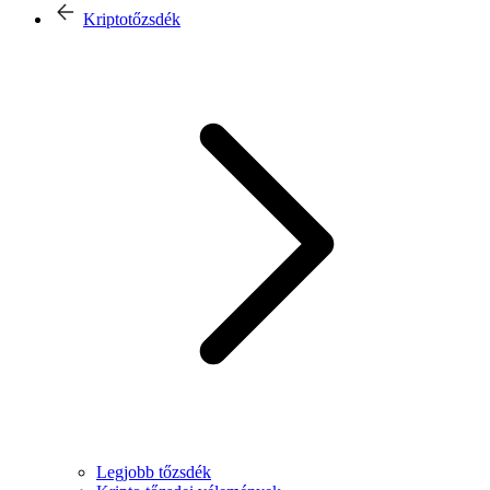
Kriptotőzsdék
Legjobb tőzsdék