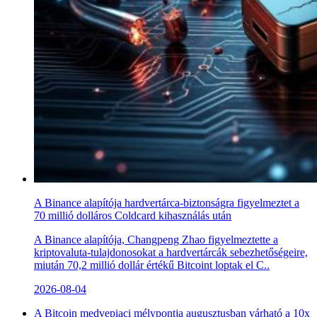
A Binance alapítója hardvertárca-biztonságra figyelmeztet a
70 millió dolláros Coldcard kihasználás után
A Binance alapítója, Changpeng Zhao figyelmeztette a
kriptovaluta-tulajdonosokat a hardvertárcák sebezhetőségeire,
miután 70,2 millió dollár értékű Bitcoint loptak el C..
2026-08-04
A Bitcoin medvepiaci mélypontja augusztusban várható a 10x