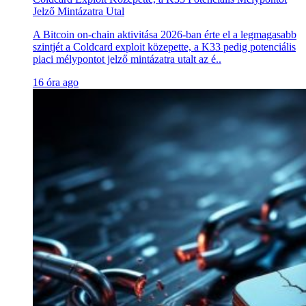
Jelző Mintázatra Utal
A Bitcoin on-chain aktivitása 2026-ban érte el a legmagasabb
szintjét a Coldcard exploit közepette, a K33 pedig potenciális
piaci mélypontot jelző mintázatra utalt az é..
16 óra ago