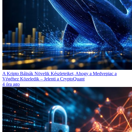
A Kripto Bálnák Növelik Készleteiket, Ahogy a Medvepiac a
Végéhez Közeledik – Jelenti a CryptoQuant
4 óra ago