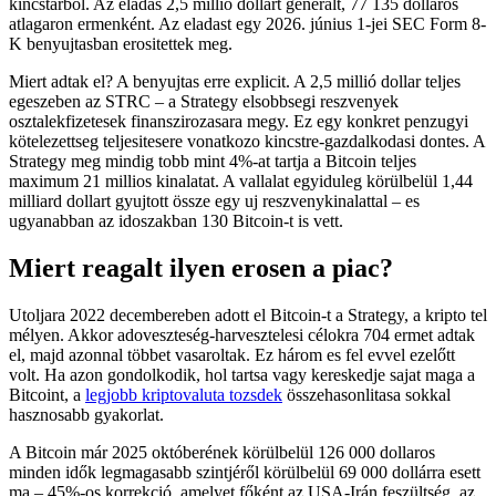
kincstarból. Az eladas 2,5 millió dollart generalt, 77 135 dollaros
atlagaron ermenként. Az eladast egy 2026. június 1-jei SEC Form 8-
K benyujtasban erositettek meg.
Miert adtak el? A benyujtas erre explicit. A 2,5 millió dollar teljes
egeszeben az STRC – a Strategy elsobbsegi reszvenyek
osztalekfizetesek finanszirozasara megy. Ez egy konkret penzugyi
kötelezettseg teljesitesere vonatkozo kincstre-gazdalkodasi dontes. A
Strategy meg mindig tobb mint 4%-at tartja a Bitcoin teljes
maximum 21 millios kinalatat. A vallalat egyiduleg körülbelül 1,44
milliard dollart gyujtott össze egy uj reszvenykinalattal – es
ugyanabban az idoszakban 130 Bitcoin-t is vett.
Miert reagalt ilyen erosen a piac?
Utoljara 2022 decembereben adott el Bitcoin-t a Strategy, a kripto tel
mélyen. Akkor adoveszteség-harvesztelesi célokra 704 ermet adtak
el, majd azonnal többet vasaroltak. Ez három es fel evvel ezelőtt
volt. Ha azon gondolkodik, hol tartsa vagy kereskedje sajat maga a
Bitcoint, a
legjobb kriptovaluta tozsdek
összehasonlitasa sokkal
hasznosabb gyakorlat.
A Bitcoin már 2025 októberének körülbelül 126 000 dollaros
minden idők legmagasabb szintjéről körülbelül 69 000 dollárra esett
ma – 45%-os korrekció, amelyet főként az USA-Irán feszültség, az