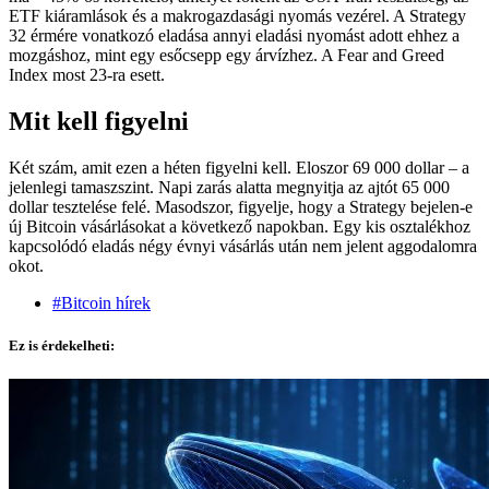
ETF kiáramlások és a makrogazdasági nyomás vezérel. A Strategy
32 érmére vonatkozó eladása annyi eladási nyomást adott ehhez a
mozgáshoz, mint egy esőcsepp egy árvízhez. A Fear and Greed
Index most 23-ra esett.
Mit kell figyelni
Két szám, amit ezen a héten figyelni kell. Eloszor 69 000 dollar – a
jelenlegi tamaszszint. Napi zarás alatta megnyitja az ajtót 65 000
dollar tesztelése felé. Masodszor, figyelje, hogy a Strategy bejelen-e
új Bitcoin vásárlásokat a következő napokban. Egy kis osztalékhoz
kapcsolódó eladás négy évnyi vásárlás után nem jelent aggodalomra
okot.
#Bitcoin hírek
Ez is érdekelheti: