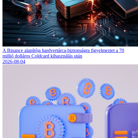
A Binance alapítója hardvertárca-biztonságra figyelmeztet a 70
millió dolláros Coldcard kihasználás után
2026-08-04