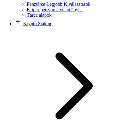
Pénztárca Legjobb Kiválasztások
Kriptó pénztárca vélemények
Tárca alapok
Krypto Staking