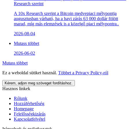
Research szerint
A 10x Research szerint a Bitcoin medvepiaci mélypontja
augusztusban várható, ha a havi zárás 63 000 dollár fölött
marad, míg más elemzések is a közelgő piaci mélypontra..
2026-08-04
Mutass többet
2026-06-02
Mutass többet
Ez a weboldal sütiket használ.
Többet a
Privacy Policy
-ról
Kérem, adjon meg szöveget fordításhoz.
Hasznos linkek
Rólunk
Hozzáférhetőség
Homepage
Felelősségkizárás
Kapcsolatfelvétel
Irányelvek és nyilatkozatok