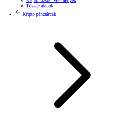
Kripto tőzsdei vélemények
Tőzsde alapok
Kripto pénztárcák