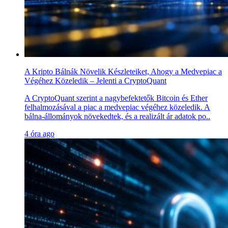
A Kripto Bálnák Növelik Készleteiket, Ahogy a Medvepiac a
Végéhez Közeledik – Jelenti a CryptoQuant
A CryptoQuant szerint a nagybefektetők Bitcoin és Ether
felhalmozásával a piac a medvepiac végéhez közeledik. A
bálna-állományok növekedtek, és a realizált ár adatok po..
4 óra ago