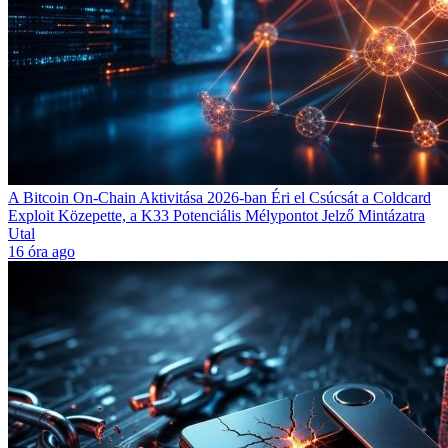
A Bitcoin On-Chain Aktivitása 2026-ban Éri el Csúcsát a Coldcard
Exploit Közepette, a K33 Potenciális Mélypontot Jelző Mintázatra
Utal
16 óra ago