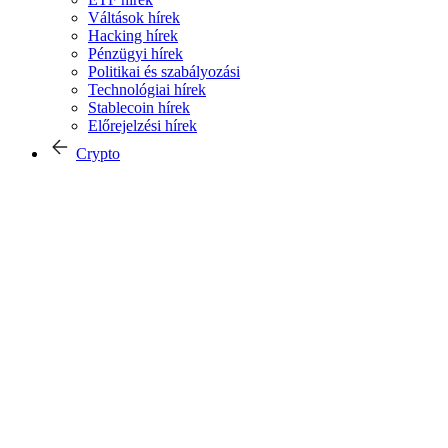
Váltások hírek
Hacking hírek
Pénzügyi hírek
Politikai és szabályozási
Technológiai hírek
Stablecoin hírek
Előrejelzési hírek
Crypto