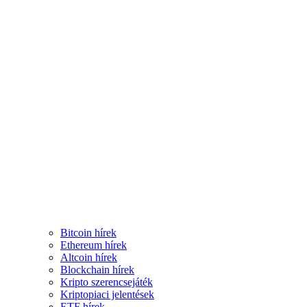
Bitcoin hírek
Ethereum hírek
Altcoin hírek
Blockchain hírek
Kripto szerencsejáték
Kriptopiaci jelentések
ETF hírek