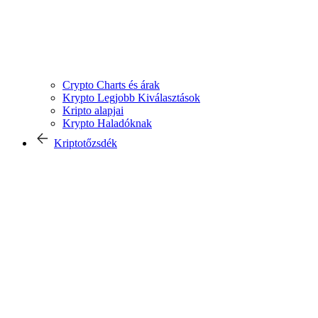
Crypto Charts és árak
Krypto Legjobb Kiválasztások
Kripto alapjai
Krypto Haladóknak
Kriptotőzsdék