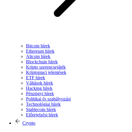
Bitcoin hírek
Ethereum hírek
Altcoin hírek
Blockchain hírek
Kripto szerencsejáték
Kriptopiaci jelentések
ETF hírek
Váltások hírek
Hacking hírek
Pénzügyi hírek
Politikai és szabályozási
Technológiai hírek
Stablecoin hírek
Előrejelzési hírek
Crypto