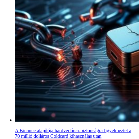
A Binance alapítója hardvertárca-biztonságra figyelmeztet a
70 millió dolláros Coldcard kihasználás után