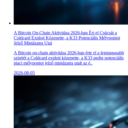
A Bitcoin On-Chain Aktivitása 2026-ban Éri el Csúcsát a
Coldcard Exploit Közepette, a K33 Potenciális Mélypontot
Jelző Mintázatra Utal
A Bitcoin on-chain aktivitása 2026-ban érte el a legmagasabb
szintjét a Coldcard exploit közepette, a K33 pedig potenciális
piaci mélypontot jelző mintázatra utalt az é..
2026-08-05