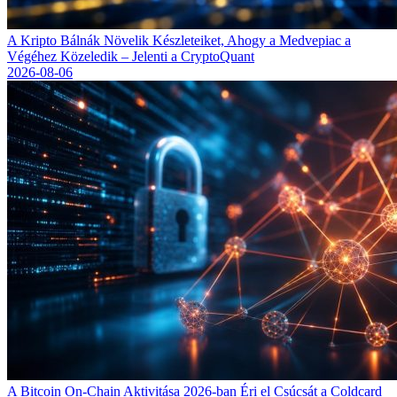
A Kripto Bálnák Növelik Készleteiket, Ahogy a Medvepiac a
Végéhez Közeledik – Jelenti a CryptoQuant
2026-08-06
A Bitcoin On-Chain Aktivitása 2026-ban Éri el Csúcsát a Coldcard