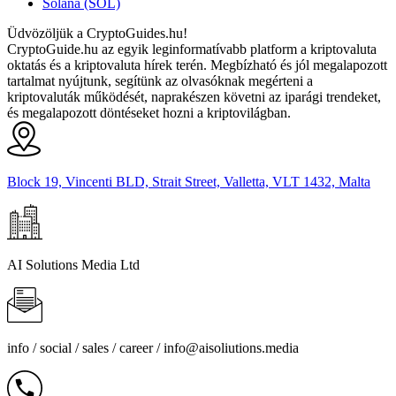
Solana (SOL)
Üdvözöljük a CryptoGuides.hu!
CryptoGuide.hu az egyik leginformatívabb platform a kriptovaluta
oktatás és a kriptovaluta hírek terén. Megbízható és jól megalapozott
tartalmat nyújtunk, segítünk az olvasóknak megérteni a
kriptovaluták működését, naprakészen követni az iparági trendeket,
és megalapozott döntéseket hozni a kriptovilágban.
Block 19, Vincenti BLD, Strait Street, Valletta, VLT 1432, Malta
AI Solutions Media Ltd
info / social / sales / career /
info@aisoliutions.media