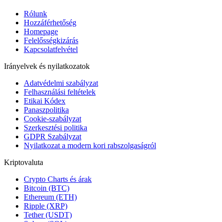
Rólunk
Hozzáférhetőség
Homepage
Felelősségkizárás
Kapcsolatfelvétel
Irányelvek és nyilatkozatok
Adatvédelmi szabályzat
Felhasználási feltételek
Etikai Kódex
Panaszpolitika
Cookie-szabályzat
Szerkesztési politika
GDPR Szabályzat
Nyilatkozat a modern kori rabszolgaságról
Kriptovaluta
Crypto Charts és árak
Bitcoin (BTC)
Ethereum (ETH)
Ripple (XRP)
Tether (USDT)