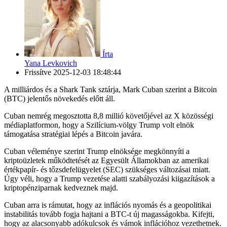
Írta
Yana Levkovich
Frissítve
2025-12-03 18:48:44
A milliárdos és a Shark Tank sztárja, Mark Cuban szerint a Bitcoin
(BTC) jelentős növekedés előtt áll.
Cuban nemrég megosztotta 8,8 millió követőjével az X közösségi
médiaplatformon, hogy a Szilícium-völgy Trump volt elnök
támogatása stratégiai lépés a Bitcoin javára.
Cuban véleménye szerint Trump elnöksége megkönnyíti a
kriptoüzletek működtetését az Egyesült Államokban az amerikai
értékpapír- és tőzsdefelügyelet (SEC) szükséges változásai miatt.
Úgy véli, hogy a Trump vezetése alatti szabályozási kiigazítások a
kriptopénziparnak kedveznek majd.
Cuban arra is rámutat, hogy az inflációs nyomás és a geopolitikai
instabilitás tovább fogja hajtani a BTC-t új magasságokba. Kifejti,
hogy az alacsonyabb adókulcsok és vámok inflációhoz vezethetnek.