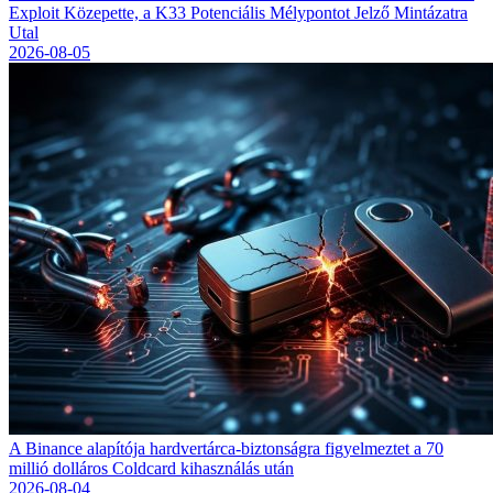
Exploit Közepette, a K33 Potenciális Mélypontot Jelző Mintázatra
Utal
2026-08-05
A Binance alapítója hardvertárca-biztonságra figyelmeztet a 70
millió dolláros Coldcard kihasználás után
2026-08-04