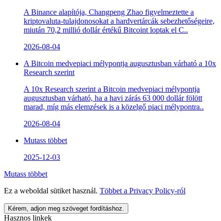
A Binance alapítója, Changpeng Zhao figyelmeztette a
kriptovaluta-tulajdonosokat a hardvertárcák sebezhetőségeire,
miután 70,2 millió dollár értékű Bitcoint loptak el C..
2026-08-04
A Bitcoin medvepiaci mélypontja augusztusban várható a 10x
Research szerint
A 10x Research szerint a Bitcoin medvepiaci mélypontja
augusztusban várható, ha a havi zárás 63 000 dollár fölött
marad, míg más elemzések is a közelgő piaci mélypontra..
2026-08-04
Mutass többet
2025-12-03
Mutass többet
Ez a weboldal sütiket használ.
Többet a
Privacy Policy
-ról
Kérem, adjon meg szöveget fordításhoz.
Hasznos linkek