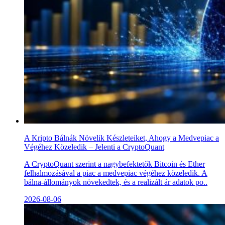
A Kripto Bálnák Növelik Készleteiket, Ahogy a Medvepiac a
Végéhez Közeledik – Jelenti a CryptoQuant
A CryptoQuant szerint a nagybefektetők Bitcoin és Ether
felhalmozásával a piac a medvepiac végéhez közeledik. A
bálna-állományok növekedtek, és a realizált ár adatok po..
2026-08-06