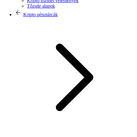
Kripto tőzsdei vélemények
Tőzsde alapok
Kripto pénztárcák