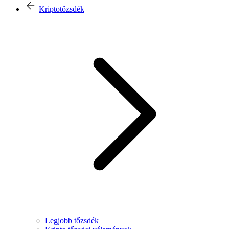
Kriptotőzsdék
Legjobb tőzsdék