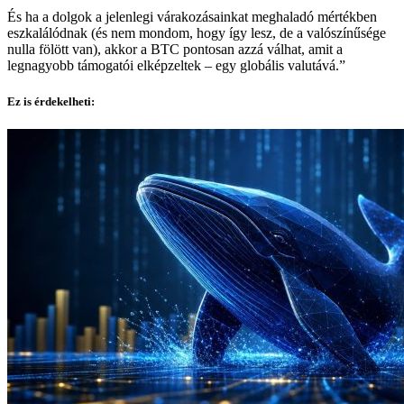
És ha a dolgok a jelenlegi várakozásainkat meghaladó mértékben
eszkalálódnak (és nem mondom, hogy így lesz, de a valószínűsége
nulla fölött van), akkor a BTC pontosan azzá válhat, amit a
legnagyobb támogatói elképzeltek – egy globális valutává.”
Ez is érdekelheti: