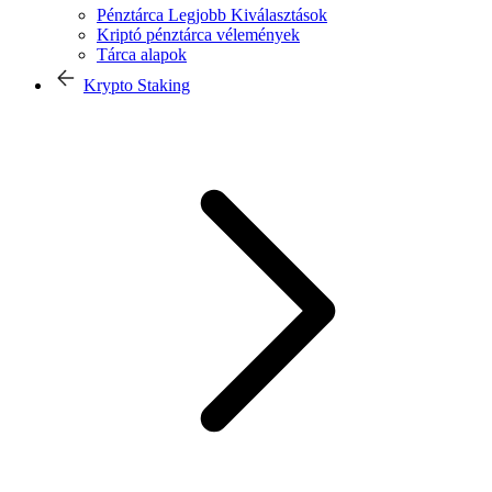
Pénztárca Legjobb Kiválasztások
Kriptó pénztárca vélemények
Tárca alapok
Krypto Staking