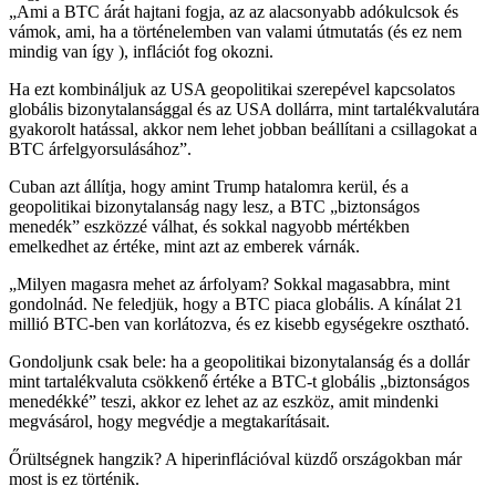
„Ami a BTC árát hajtani fogja, az az alacsonyabb adókulcsok és
vámok, ami, ha a történelemben van valami útmutatás (és ez nem
mindig van így ), inflációt fog okozni.
Ha ezt kombináljuk az USA geopolitikai szerepével kapcsolatos
globális bizonytalansággal és az USA dollárra, mint tartalékvalutára
gyakorolt hatással, akkor nem lehet jobban beállítani a csillagokat a
BTC árfelgyorsulásához”.
Cuban azt állítja, hogy amint Trump hatalomra kerül, és a
geopolitikai bizonytalanság nagy lesz, a BTC „biztonságos
menedék” eszközzé válhat, és sokkal nagyobb mértékben
emelkedhet az értéke, mint azt az emberek várnák.
„Milyen magasra mehet az árfolyam? Sokkal magasabbra, mint
gondolnád. Ne feledjük, hogy a BTC piaca globális. A kínálat 21
millió BTC-ben van korlátozva, és ez kisebb egységekre osztható.
Gondoljunk csak bele: ha a geopolitikai bizonytalanság és a dollár
mint tartalékvaluta csökkenő értéke a BTC-t globális „biztonságos
menedékké” teszi, akkor ez lehet az az eszköz, amit mindenki
megvásárol, hogy megvédje a megtakarításait.
Őrültségnek hangzik? A hiperinflációval küzdő országokban már
most is ez történik.