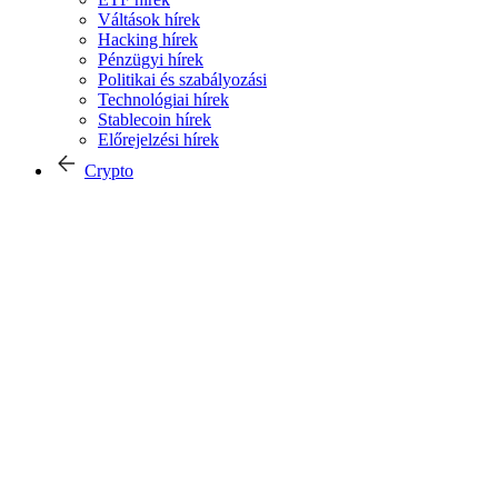
Váltások hírek
Hacking hírek
Pénzügyi hírek
Politikai és szabályozási
Technológiai hírek
Stablecoin hírek
Előrejelzési hírek
Crypto