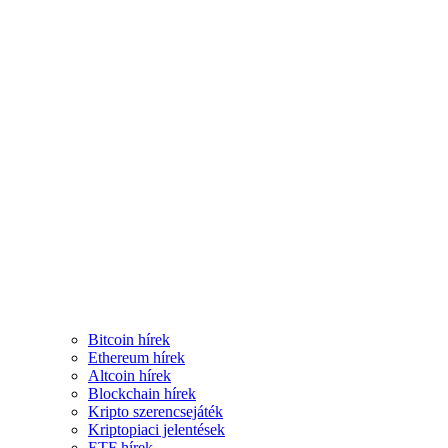
Bitcoin hírek
Ethereum hírek
Altcoin hírek
Blockchain hírek
Kripto szerencsejáték
Kriptopiaci jelentések
ETF hírek