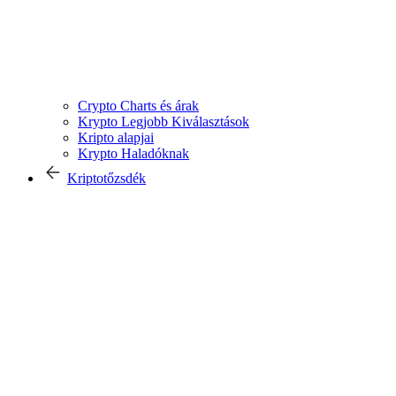
Crypto Charts és árak
Krypto Legjobb Kiválasztások
Kripto alapjai
Krypto Haladóknak
Kriptotőzsdék