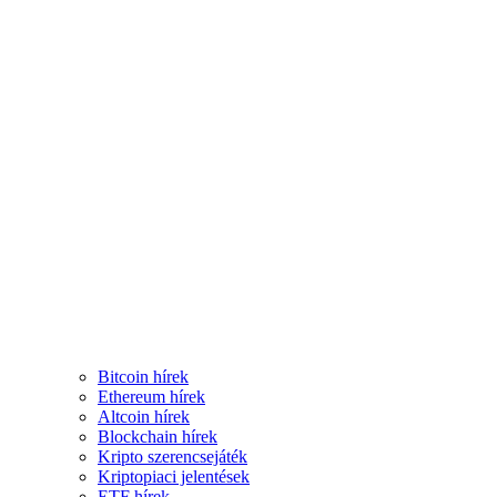
Bitcoin hírek
Ethereum hírek
Altcoin hírek
Blockchain hírek
Kripto szerencsejáték
Kriptopiaci jelentések
ETF hírek