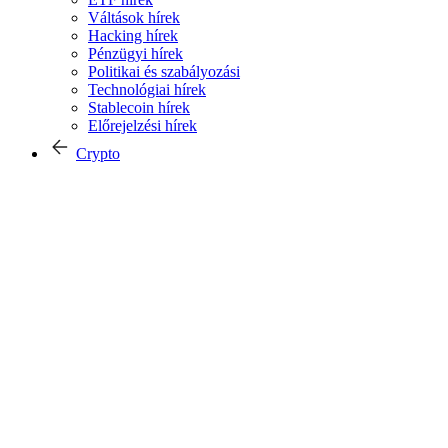
Váltások hírek
Hacking hírek
Pénzügyi hírek
Politikai és szabályozási
Technológiai hírek
Stablecoin hírek
Előrejelzési hírek
Crypto