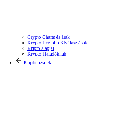
Crypto Charts és árak
Krypto Legjobb Kiválasztások
Kripto alapjai
Krypto Haladóknak
Kriptotőzsdék