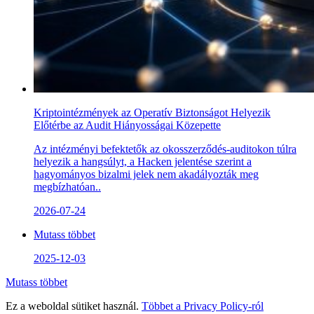
Kriptointézmények az Operatív Biztonságot Helyezik
Előtérbe az Audit Hiányosságai Közepette
Az intézményi befektetők az okosszerződés-auditokon túlra
helyezik a hangsúlyt, a Hacken jelentése szerint a
hagyományos bizalmi jelek nem akadályozták meg
megbízhatóan..
2026-07-24
Mutass többet
2025-12-03
Mutass többet
Ez a weboldal sütiket használ.
Többet a
Privacy Policy
-ról