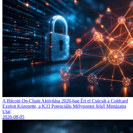
A Bitcoin On-Chain Aktivitása 2026-ban Éri el Csúcsát a Coldcard
Exploit Közepette, a K33 Potenciális Mélypontot Jelző Mintázatra
Utal
2026-08-05