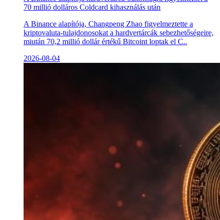
70 millió dolláros Coldcard kihasználás után
A Binance alapítója, Changpeng Zhao figyelmeztette a
kriptovaluta-tulajdonosokat a hardvertárcák sebezhetőségeire,
miután 70,2 millió dollár értékű Bitcoint loptak el C..
2026-08-04