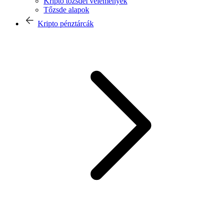
Kripto tőzsdei vélemények
Tőzsde alapok
Kripto pénztárcák