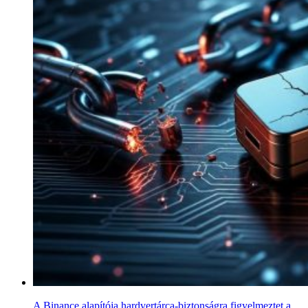
A Binance alapítója hardvertárca-biztonságra figyelmeztet a