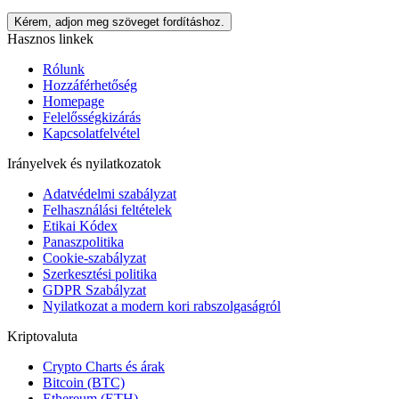
Kérem, adjon meg szöveget fordításhoz.
Hasznos linkek
Rólunk
Hozzáférhetőség
Homepage
Felelősségkizárás
Kapcsolatfelvétel
Irányelvek és nyilatkozatok
Adatvédelmi szabályzat
Felhasználási feltételek
Etikai Kódex
Panaszpolitika
Cookie-szabályzat
Szerkesztési politika
GDPR Szabályzat
Nyilatkozat a modern kori rabszolgaságról
Kriptovaluta
Crypto Charts és árak
Bitcoin (BTC)
Ethereum (ETH)