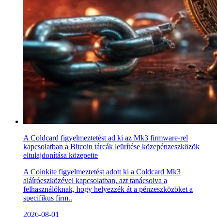
A Coldcard figyelmeztetést ad ki az Mk3 firmware-rel
kapcsolatban a Bitcoin tárcák leürítése közepénzeszközök
eltulajdonítása közepette
A Coinkite figyelmeztetést adott ki a Coldcard Mk3
aláíróeszközével kapcsolatban, azt tanácsolva a
felhasználóknak, hogy helyezzék át a pénzeszközöket a
specifikus firm..
2026-08-01