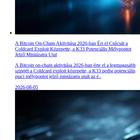
A Bitcoin On-Chain Aktivitása 2026-ban Éri el Csúcsát a
Coldcard Exploit Közepette, a K33 Potenciális Mélypontot
Jelző Mintázatra Utal
A Bitcoin on-chain aktivitása 2026-ban érte el a legmagasabb
szintjét a Coldcard exploit közepette, a K33 pedig potenciális
piaci mélypontot jelző mintázatra utalt az é..
2026-08-05