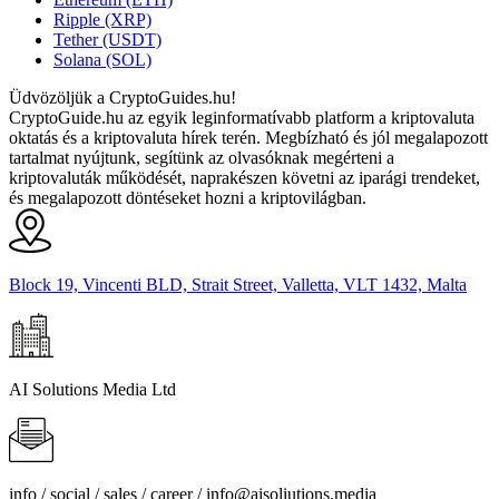
Ripple (XRP)
Tether (USDT)
Solana (SOL)
Üdvözöljük a CryptoGuides.hu!
CryptoGuide.hu az egyik leginformatívabb platform a kriptovaluta
oktatás és a kriptovaluta hírek terén. Megbízható és jól megalapozott
tartalmat nyújtunk, segítünk az olvasóknak megérteni a
kriptovaluták működését, naprakészen követni az iparági trendeket,
és megalapozott döntéseket hozni a kriptovilágban.
Block 19, Vincenti BLD, Strait Street, Valletta, VLT 1432, Malta
AI Solutions Media Ltd
info / social / sales / career /
info@aisoliutions.media