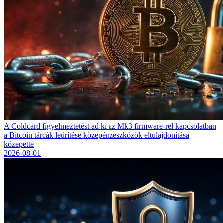
A Coldcard figyelmeztetést ad ki az Mk3 firmware-rel kapcsolatban
a Bitcoin tárcák leürítése közepénzeszközök eltulajdonítása
közepette
2026-08-01