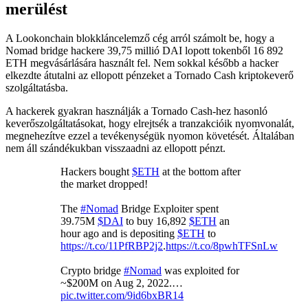
merülést
A Lookonchain blokkláncelemző cég arról számolt be, hogy a
Nomad bridge hackere 39,75 millió DAI lopott tokenből 16 892
ETH megvásárlására használt fel. Nem sokkal később a hacker
elkezdte átutalni az ellopott pénzeket a Tornado Cash kriptokeverő
szolgáltatásba.
A hackerek gyakran használják a Tornado Cash-hez hasonló
keverőszolgáltatásokat, hogy elrejtsék a tranzakcióik nyomvonalát,
megnehezítve ezzel a tevékenységük nyomon követését. Általában
nem áll szándékukban visszaadni az ellopott pénzt.
Hackers bought
$ETH
at the bottom after
the market dropped!
The
#Nomad
Bridge Exploiter spent
39.75M
$DAI
to buy 16,892
$ETH
an
hour ago and is depositing
$ETH
to
https://t.co/11PfRBP2j2
.
https://t.co/8pwhTFSnLw
Crypto bridge
#Nomad
was exploited for
~$200M on Aug 2, 2022.…
pic.twitter.com/9id6bxBR14