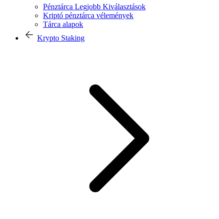
Pénztárca Legjobb Kiválasztások
Kriptó pénztárca vélemények
Tárca alapok
Krypto Staking