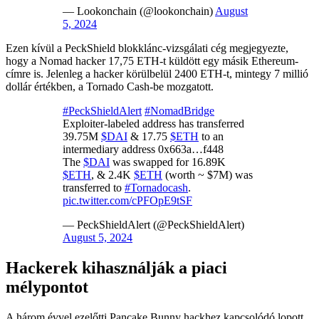
— Lookonchain (@lookonchain)
August
5, 2024
Ezen kívül a PeckShield blokklánc-vizsgálati cég megjegyezte,
hogy a Nomad hacker 17,75 ETH-t küldött egy másik Ethereum-
címre is. Jelenleg a hacker körülbelül 2400 ETH-t, mintegy 7 millió
dollár értékben, a Tornado Cash-be mozgatott.
#PeckShieldAlert
#NomadBridge
Exploiter-labeled address has transferred
39.75M
$DAI
& 17.75
$ETH
to an
intermediary address 0x663a…f448
The
$DAI
was swapped for 16.89K
$ETH
, & 2.4K
$ETH
(worth ~ $7M) was
transferred to
#Tornadocash
.
pic.twitter.com/cPFOpE9tSF
— PeckShieldAlert (@PeckShieldAlert)
August 5, 2024
Hackerek kihasználják a piaci
mélypontot
A három évvel ezelőtti Pancake Bunny hackhez kapcsolódó lopott