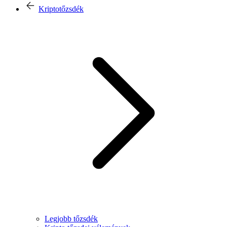
Kriptotőzsdék
Legjobb tőzsdék