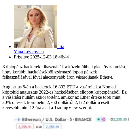
Írta
Yana Levkovich
Frissítve
2025-12-03 18:46:44
Kriptopénz hackerek kihasználták a közelmúltbeli piaci összeomlást,
hogy korábbi hackelésekből származó lopott pénzek
felhasználásával jóval alacsonyabb áron vásároljanak Ether-t.
Augusztus 5-én a hackerek 16 892 ETH-t vásároltak a Nomad
kriptohíd augusztus 2022-es hackelésében ellopott kriptopénzből. Ez
a vásárlási hullám akkor történt, amikor az Ether értéke több mint
20%-ot esett, körülbelül 2,760 dollárról 2,172 dollárra esett
kevesebb mint 12 óra alatt a TradingView szerint.