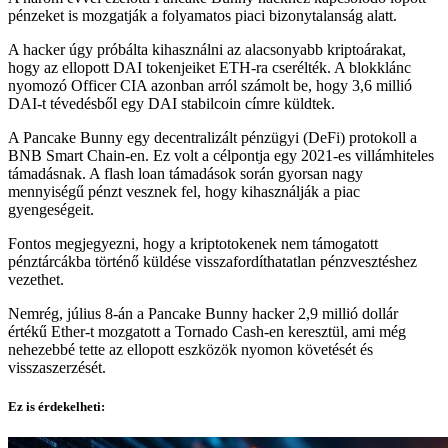
pénzeket is mozgatják a folyamatos piaci bizonytalanság alatt.
A hacker úgy próbálta kihasználni az alacsonyabb kriptoárakat,
hogy az ellopott DAI tokenjeiket ETH-ra cserélték. A blokklánc
nyomozó Officer CIA azonban arról számolt be, hogy 3,6 millió
DAI-t tévedésből egy DAI stabilcoin címre küldtek.
A Pancake Bunny egy decentralizált pénzügyi (DeFi) protokoll a
BNB Smart Chain-en. Ez volt a célpontja egy 2021-es villámhiteles
támadásnak. A flash loan támadások során gyorsan nagy
mennyiségű pénzt vesznek fel, hogy kihasználják a piac
gyengeségeit.
Fontos megjegyezni, hogy a kriptotokenek nem támogatott
pénztárcákba történő küldése visszafordíthatatlan pénzvesztéshez
vezethet.
Nemrég, július 8-án a Pancake Bunny hacker 2,9 millió dollár
értékű Ether-t mozgatott a Tornado Cash-en keresztül, ami még
nehezebbé tette az ellopott eszközök nyomon követését és
visszaszerzését.
Ez is érdekelheti: