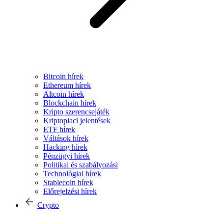
Bitcoin hírek
Ethereum hírek
Altcoin hírek
Blockchain hírek
Kripto szerencsejáték
Kriptopiaci jelentések
ETF hírek
Váltások hírek
Hacking hírek
Pénzügyi hírek
Politikai és szabályozási
Technológiai hírek
Stablecoin hírek
Előrejelzési hírek
Crypto