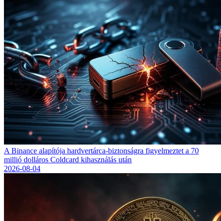
A Binance alapítója hardvertárca-biztonságra figyelmeztet a 70
millió dolláros Coldcard kihasználás után
2026-08-04