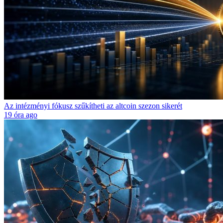
Az intézményi fókusz szűkítheti az altcoin szezon sikerét
19 óra ago