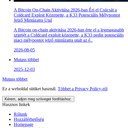
A Bitcoin On-Chain Aktivitása 2026-ban Éri el Csúcsát a
Coldcard Exploit Közepette, a K33 Potenciális Mélypontot
Jelző Mintázatra Utal
A Bitcoin on-chain aktivitása 2026-ban érte el a legmagasabb
szintjét a Coldcard exploit közepette, a K33 pedig potenciális
piaci mélypontot jelző mintázatra utalt az é..
2026-08-05
Mutass többet
2025-12-03
Mutass többet
Ez a weboldal sütiket használ.
Többet a
Privacy Policy
-ról
Kérem, adjon meg szöveget fordításhoz.
Hasznos linkek
Rólunk
Hozzáférhetőség
Homepage