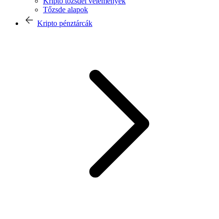
Kripto tőzsdei vélemények
Tőzsde alapok
Kripto pénztárcák