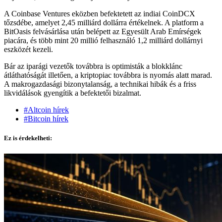
A Coinbase Ventures eközben befektetett az indiai CoinDCX
tőzsdébe, amelyet 2,45 milliárd dollárra értékelnek. A platform a
BitOasis felvásárlása után belépett az Egyesült Arab Emírségek
piacára, és több mint 20 millió felhasználó 1,2 milliárd dollárnyi
eszközét kezeli.
Bár az iparági vezetők továbbra is optimisták a blokklánc
átláthatóságát illetően, a kriptopiac továbbra is nyomás alatt marad.
A makrogazdasági bizonytalanság, a technikai hibák és a friss
likvidálások gyengítik a befektetői bizalmat.
#Altcoin hírek
#Bitcoin hírek
Ez is érdekelheti: