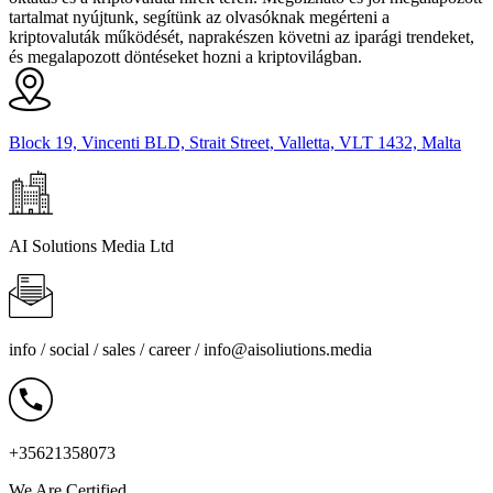
tartalmat nyújtunk, segítünk az olvasóknak megérteni a
kriptovaluták működését, naprakészen követni az iparági trendeket,
és megalapozott döntéseket hozni a kriptovilágban.
Block 19, Vincenti BLD, Strait Street, Valletta, VLT 1432, Malta
AI Solutions Media Ltd
info / social / sales / career /
info@aisoliutions.media
+35621358073
We Are Certified