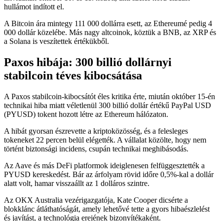
hullámot indított el.
A Bitcoin ára mintegy 111 000 dollárra esett, az Ethereumé pedig 4
000 dollár közelébe. Más nagy altcoinok, köztük a BNB, az XRP és
a Solana is veszítettek értékükből.
Paxos hibája: 300 billió dollárnyi
stabilcoin téves kibocsátása
A Paxos stabilcoin-kibocsátót éles kritika érte, miután október 15-én
technikai hiba miatt véletlenül 300 billió dollár értékű PayPal USD
(PYUSD) tokent hozott létre az Ethereum hálózaton.
A hibát gyorsan észrevette a kriptoközösség, és a felesleges
tokeneket 22 percen belül elégették. A vállalat közölte, hogy nem
történt biztonsági incidens, csupán technikai meghibásodás.
Az Aave és más DeFi platformok ideiglenesen felfüggesztették a
PYUSD kereskedést. Bár az árfolyam rövid időre 0,5%-kal a dollár
alatt volt, hamar visszaállt az 1 dolláros szintre.
Az OKX Australia vezérigazgatója, Kate Cooper dicsérte a
blokklánc átláthatóságát, amely lehetővé tette a gyors hibaészlelést
és javítást, a technológia erejének bizonyítékaként.