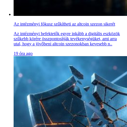
Az intézményi fókusz szűkítheti az altcoin szezon sikerét
Az intézményi befektetők egyre inkább a digitális eszközök
szűkebb körére összpontosítják tevékenységüket, ami arra
utal, hogy a jövőbeni altcoin szezonokban kevesebb n..
19 óra ago