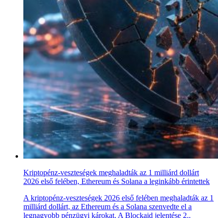
Kriptopénz-veszteségek meghaladták az 1 milliárd dollárt
2026 első felében, Ethereum és Solana a leginkább érintettek
A kriptopénz-veszteségek 2026 első felében meghaladták az 1
milliárd dollárt, az Ethereum és a Solana szenvedte el a
legnagyobb pénzügyi károkat. A Blockaid jelentése 2..