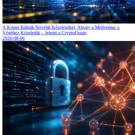
A Kripto Bálnák Növelik Készleteiket, Ahogy a Medvepiac a
Végéhez Közeledik – Jelenti a CryptoQuant
2026-08-06