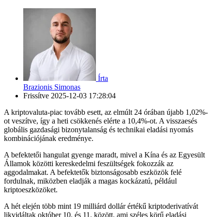
Írta
Brazionis Simonas
Frissítve
2025-12-03 17:28:04
A kriptovaluta-piac tovább esett, az elmúlt 24 órában újabb 1,02%-
ot veszítve, így a heti csökkenés elérte a 10,4%-ot. A visszaesés
globális gazdasági bizonytalanság és technikai eladási nyomás
kombinációjának eredménye.
A befektetői hangulat gyenge maradt, mivel a Kína és az Egyesült
Államok közötti kereskedelmi feszültségek fokozzák az
aggodalmakat. A befektetők biztonságosabb eszközök felé
fordulnak, miközben eladják a magas kockázatú, például
kriptoeszközöket.
A hét elején több mint 19 milliárd dollár értékű kriptoderivatívát
likvidáltak október 10. és 11. között, ami széles körű eladási