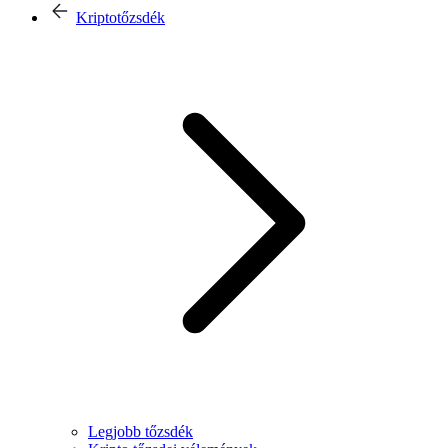
Kriptotőzsdék
Legjobb tőzsdék