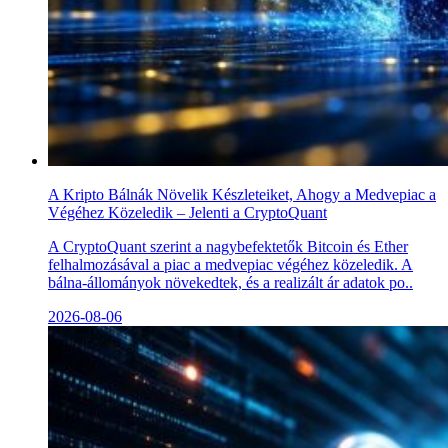
A Kripto Bálnák Növelik Készleteiket, Ahogy a Medvepiac a
Végéhez Közeledik – Jelenti a CryptoQuant
A CryptoQuant szerint a nagybefektetők Bitcoin és Ether
felhalmozásával a piac a medvepiac végéhez közeledik. A
bálna-állományok növekedtek, és a realizált ár adatok po..
2026-08-06