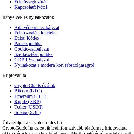
Felelősségkizárás
Kapcsolatfelvétel
Irányelvek és nyilatkozatok
Adatvédelmi szabályzat
Felhasználási feltételek
Etikai Kódex
Panaszpolitika
Cookie-szabályzat
Szerkesztési politika
GDPR Szabályzat
Nyilatkozat a modern kori rabszolgaságról
Kriptovaluta
Crypto Charts és árak
Bitcoin (BTC)
Ethereum (ETH)
Ripple (XRP)
Tether (USDT)
Solana (SOL)
Üdvözöljük a CryptoGuides.hu!
CryptoGuide.hu az egyik leginformatívabb platform a kriptovaluta
oktatás és a kriptovaluta hírek terén. Megbízható és jól megalapozott