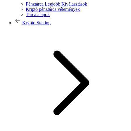
Pénztárca Legjobb Kiválasztások
Kriptó pénztárca vélemények
Tárca alapok
Krypto Staking