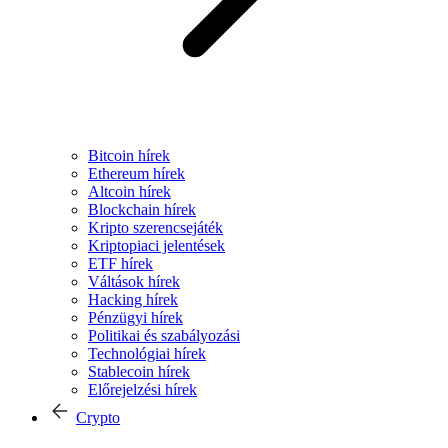
Bitcoin hírek
Ethereum hírek
Altcoin hírek
Blockchain hírek
Kripto szerencsejáték
Kriptopiaci jelentések
ETF hírek
Váltások hírek
Hacking hírek
Pénzügyi hírek
Politikai és szabályozási
Technológiai hírek
Stablecoin hírek
Előrejelzési hírek
Crypto