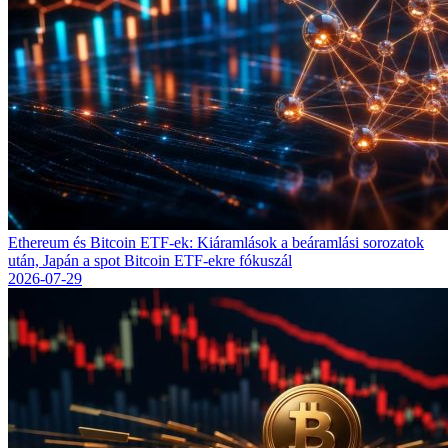
Ethereum és Bitcoin ETF-ek: Kiáramlások a beáramlási sorozatok
után, Japán a spot Bitcoin ETF-ekre fókuszál
2026-07-29