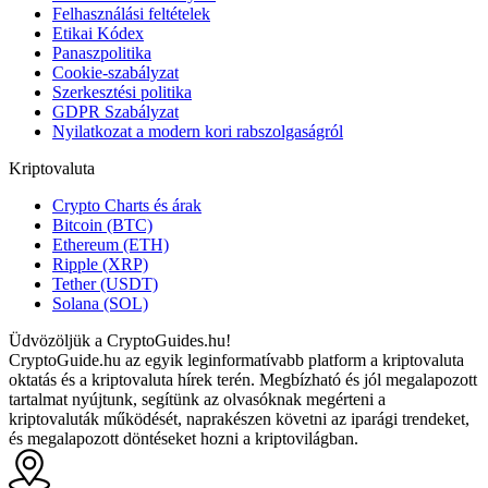
Felhasználási feltételek
Etikai Kódex
Panaszpolitika
Cookie-szabályzat
Szerkesztési politika
GDPR Szabályzat
Nyilatkozat a modern kori rabszolgaságról
Kriptovaluta
Crypto Charts és árak
Bitcoin (BTC)
Ethereum (ETH)
Ripple (XRP)
Tether (USDT)
Solana (SOL)
Üdvözöljük a CryptoGuides.hu!
CryptoGuide.hu az egyik leginformatívabb platform a kriptovaluta
oktatás és a kriptovaluta hírek terén. Megbízható és jól megalapozott
tartalmat nyújtunk, segítünk az olvasóknak megérteni a
kriptovaluták működését, naprakészen követni az iparági trendeket,
és megalapozott döntéseket hozni a kriptovilágban.