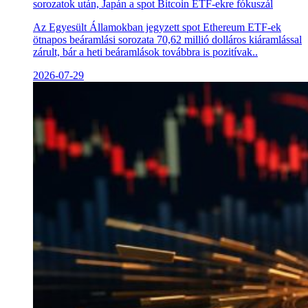
sorozatok után, Japán a spot Bitcoin ETF-ekre fókuszál
Az Egyesült Államokban jegyzett spot Ethereum ETF-ek
ötnapos beáramlási sorozata 70,62 millió dolláros kiáramlással
zárult, bár a heti beáramlások továbbra is pozitívak..
2026-07-29