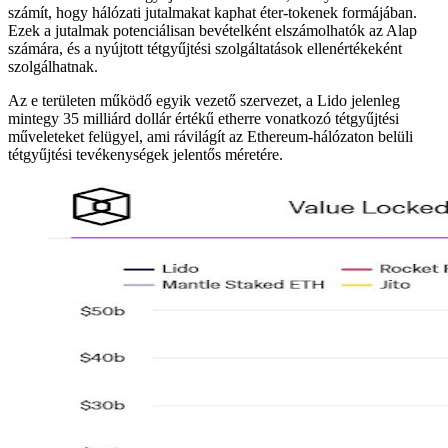
számít, hogy hálózati jutalmakat kaphat éter-tokenek formájában.
Ezek a jutalmak potenciálisan bevételként elszámolhatók az Alap
számára, és a nyújtott tétgyűjtési szolgáltatások ellenértékeként
szolgálhatnak.
Az e területen működő egyik vezető szervezet, a Lido jelenleg
mintegy 35 milliárd dollár értékű etherre vonatkozó tétgyűjtési
műveleteket felügyel, ami rávilágít az Ethereum-hálózaton belüli
tétgyűjtési tevékenységek jelentős méretére.