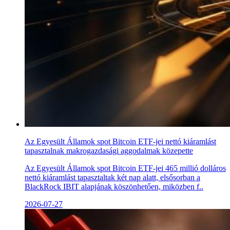
Az Egyesült Államok spot Bitcoin ETF-jei nettó kiáramlást
tapasztalnak makrogazdasági aggodalmak közepette
Az Egyesült Államok spot Bitcoin ETF-jei 465 millió dolláros
nettó kiáramlást tapasztaltak két nap alatt, elsősorban a
BlackRock IBIT alapjának köszönhetően, miközben f..
2026-07-27