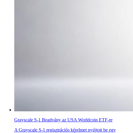
Grayscale S-1 Beadvány az USA Worldcoin ETF-re
A Grayscale S-1 regisztrációs kérelmet nyújtott be egy