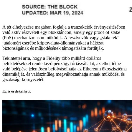
A tét elhelyezése magában foglalja a tranzakciók érvényesítésében
való aktív részvételt egy blokkláncon, amely egy proof-of-stake
(PoS) mechanizmuson működik. A résztvevők vagy „stakerek”
jutalomért cserébe kriptovaluta-állományukat a hálózat
biztonságának és működésének támogatására fordítják.
Tekintettel arra, hogy a Fidelity több milliárd dolláros
befektetésekkel rendelkező pénzügyi óriásvállalat, az ether tétbe
való belépése jelentősen befolyásolhatja az Ethereum ökoszisztéma
dinamikáját, és valószínűleg megváltoztathatja annak működési és
gazdasági környezetét.
Ez is érdekelheti: