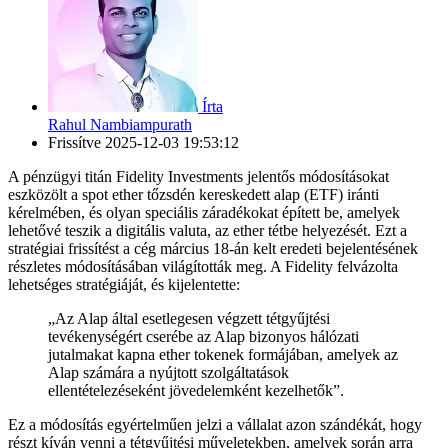
Írta
Rahul Nambiampurath
Frissítve
2025-12-03 19:53:12
A pénzügyi titán Fidelity Investments jelentős módosításokat
eszközölt a spot ether tőzsdén kereskedett alap (ETF) iránti
kérelmében, és olyan speciális záradékokat épített be, amelyek
lehetővé teszik a digitális valuta, az ether tétbe helyezését. Ezt a
stratégiai frissítést a cég március 18-án kelt eredeti bejelentésének
részletes módosításában világították meg. A Fidelity felvázolta
lehetséges stratégiáját, és kijelentette:
„Az Alap által esetlegesen végzett tétgyűjtési
tevékenységért cserébe az Alap bizonyos hálózati
jutalmakat kapna ether tokenek formájában, amelyek az
Alap számára a nyújtott szolgáltatások
ellentételezéseként jövedelemként kezelhetők”.
Ez a módosítás egyértelműen jelzi a vállalat azon szándékát, hogy
részt kíván venni a tétgyűjtési műveletekben, amelyek során arra