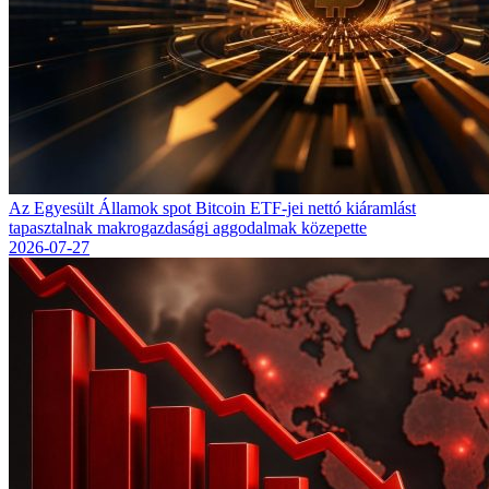
Az Egyesült Államok spot Bitcoin ETF-jei nettó kiáramlást
tapasztalnak makrogazdasági aggodalmak közepette
2026-07-27