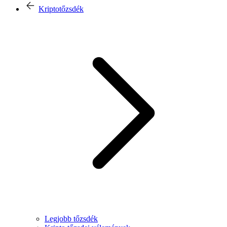
Kriptotőzsdék
Legjobb tőzsdék