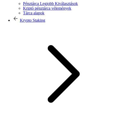
Pénztárca Legjobb Kiválasztások
Kriptó pénztárca vélemények
Tárca alapok
Krypto Staking