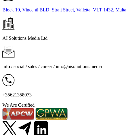
Block 19, Vincenti BLD, Strait Street, Valletta, VLT 1432, Malta
AI Solutions Media Ltd
info / social / sales / career /
info@aisoliutions.media
+35621358073
We Are Certified