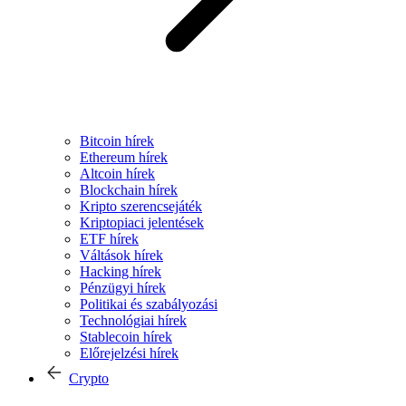
Bitcoin hírek
Ethereum hírek
Altcoin hírek
Blockchain hírek
Kripto szerencsejáték
Kriptopiaci jelentések
ETF hírek
Váltások hírek
Hacking hírek
Pénzügyi hírek
Politikai és szabályozási
Technológiai hírek
Stablecoin hírek
Előrejelzési hírek
Crypto