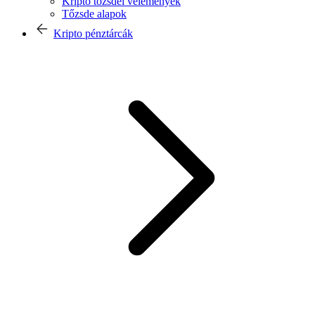
Kripto tőzsdei vélemények
Tőzsde alapok
Kripto pénztárcák