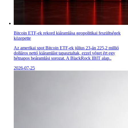
Bitcoin ETF-ek rekord kiáramlása geopolitikai feszültségek
közepette
Az amerikai spot Bitcoin ETF-ek július 23-án 225,2 millió
dolláros nettó kiáramlást tapasztaltak, ezzel véget ért egy
hétnapos beáramlási sorozat. A BlackRock IBIT alap..
2026-07-25