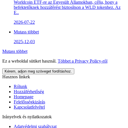
Worldcoin ETF-re az Egyesült Államokban, célja, hogy a
befektetőknek hozzáférést biztosítson a WLD tokenhez. Az
E..
2026-07-22
Mutass többet
2025-12-03
Mutass többet
Ez a weboldal sütiket használ.
Többet a
Privacy Policy
-ról
Kérem, adjon meg szöveget fordításhoz.
Hasznos linkek
Rólunk
Hozzáférhetőség
Homepage
Felelősségkizárás
Kapcsolatfelvétel
Irányelvek és nyilatkozatok
Adatvédelmi szabályzat