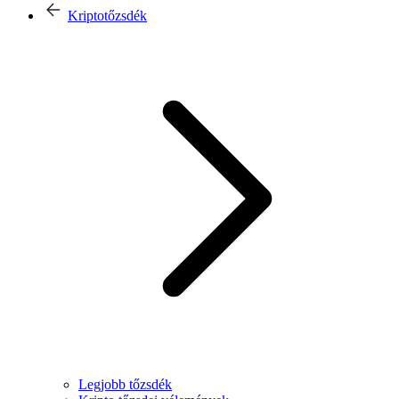
Kriptotőzsdék
Legjobb tőzsdék