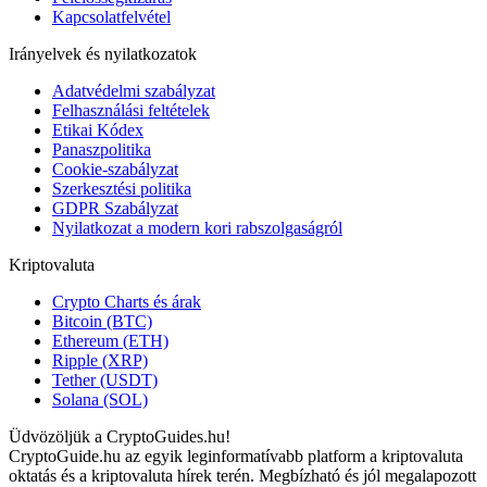
Kapcsolatfelvétel
Irányelvek és nyilatkozatok
Adatvédelmi szabályzat
Felhasználási feltételek
Etikai Kódex
Panaszpolitika
Cookie-szabályzat
Szerkesztési politika
GDPR Szabályzat
Nyilatkozat a modern kori rabszolgaságról
Kriptovaluta
Crypto Charts és árak
Bitcoin (BTC)
Ethereum (ETH)
Ripple (XRP)
Tether (USDT)
Solana (SOL)
Üdvözöljük a CryptoGuides.hu!
CryptoGuide.hu az egyik leginformatívabb platform a kriptovaluta
oktatás és a kriptovaluta hírek terén. Megbízható és jól megalapozott