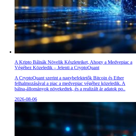
A Kripto Bálnák Növelik Készleteiket, Ahogy a Medvepiac a
Végéhez Közeledik – Jelenti a CryptoQuant
A CryptoQuant szerint a nagybefektetők Bitcoin és Ether
felhalmozásával a piac a medvepiac végéhez közeledik. A
bálna-állományok növekedtek, és a realizált ár adatok po..
2026-08-06