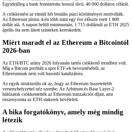
Egyidejűleg a bank fenntartotta hosszú távú, 40 000 dolláros célárát.
A csökkentést az elmúlt hét brutális piaci körülményei motiválták.
Az Ethereum június 4-én több mint egy éve először esett 1 800
dollár alá. A napon belüli minimumán, 1 715 dollárnál az ETH 2025
április óta nem látott szinteken kereskedett.
Miért maradt el az Ethereum a Bitcointól
2026-ban
Az ETH/BTC arány 2026 folyamán tartós csökkenő trendben volt.
Míg a Bitcoin profitált a spot ETF-ek bevezetéséből, az
Ethereumnak nem volt hasonló katalizátora.
Az egyik strukturális ok az, hogy az Ethereum összetettebb
versenyhelyzettel néz szembe. Az Arbitrum és Base Layer-2
hálózatok csökkentették az Ethereum tranzakciós díjait, ami
összenyomta az ETH stakerek bevételeit.
A bika forgatókönyv, amely még mindig
létezik