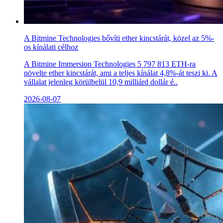
A Bitmine Technologies bővíti ether kincstárát, közel az 5%-
os kínálati célhoz
A Bitmine Immersion Technologies 5 797 813 ETH-ra
növelte ether kincstárát, ami a teljes kínálat 4,8%-át teszi ki. A
vállalat jelenleg körülbelül 10,9 milliárd dollár é..
2026-08-07