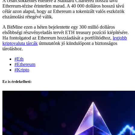
A célárcsökkentés ellenére a Standard Chartered hosszú távú
Ethereum-tézise érintetlen marad. A 40 000 dolláros hosszú távú
célár azon alapul, hogy az Ethereum a tokenizált valós eszközök
elszámolási rétegévé válik.
A BitMine ezen a héten bejelentette egy 300 millió dolláros
elsőbbségi részvényeladás tervét ETH treasury pozíció kiépítésére.
Ha fontolgatod az Ethereum hozzáadását a portfóliódhoz,
legjobb
kriptovaluta tárcák
útmutatónk jó kiindulópont a biztonságos
tároláshoz.
#Eth
#Ethereum
#Kripto
Ez is érdekelheti: