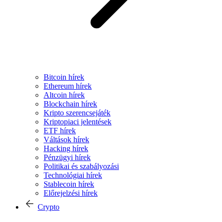
Bitcoin hírek
Ethereum hírek
Altcoin hírek
Blockchain hírek
Kripto szerencsejáték
Kriptopiaci jelentések
ETF hírek
Váltások hírek
Hacking hírek
Pénzügyi hírek
Politikai és szabályozási
Technológiai hírek
Stablecoin hírek
Előrejelzési hírek
Crypto