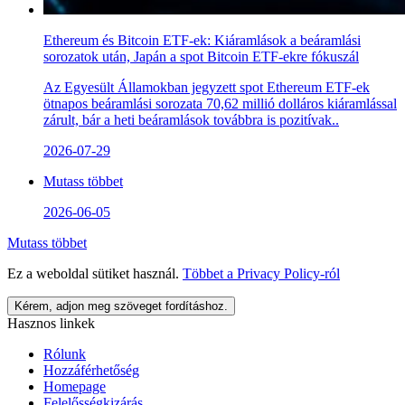
Ethereum és Bitcoin ETF-ek: Kiáramlások a beáramlási
sorozatok után, Japán a spot Bitcoin ETF-ekre fókuszál
Az Egyesült Államokban jegyzett spot Ethereum ETF-ek
ötnapos beáramlási sorozata 70,62 millió dolláros kiáramlással
zárult, bár a heti beáramlások továbbra is pozitívak..
2026-07-29
Mutass többet
2026-06-05
Mutass többet
Ez a weboldal sütiket használ.
Többet a
Privacy Policy
-ról
Kérem, adjon meg szöveget fordításhoz.
Hasznos linkek
Rólunk
Hozzáférhetőség
Homepage
Felelősségkizárás