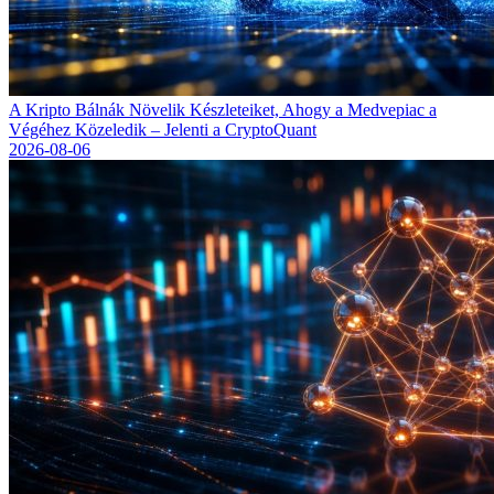
A Kripto Bálnák Növelik Készleteiket, Ahogy a Medvepiac a
Végéhez Közeledik – Jelenti a CryptoQuant
2026-08-06