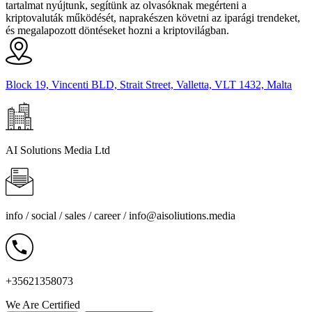
tartalmat nyújtunk, segítünk az olvasóknak megérteni a
kriptovaluták működését, naprakészen követni az iparági trendeket,
és megalapozott döntéseket hozni a kriptovilágban.
Block 19, Vincenti BLD, Strait Street, Valletta, VLT 1432, Malta
AI Solutions Media Ltd
info / social / sales / career /
info@aisoliutions.media
+35621358073
We Are Certified