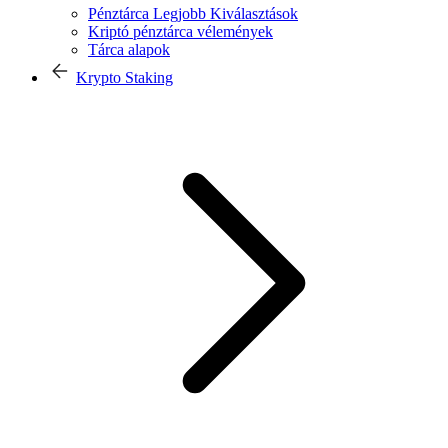
Pénztárca Legjobb Kiválasztások
Kriptó pénztárca vélemények
Tárca alapok
Krypto Staking