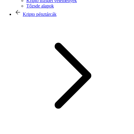
Kripto tőzsdei vélemények
Tőzsde alapok
Kripto pénztárcák