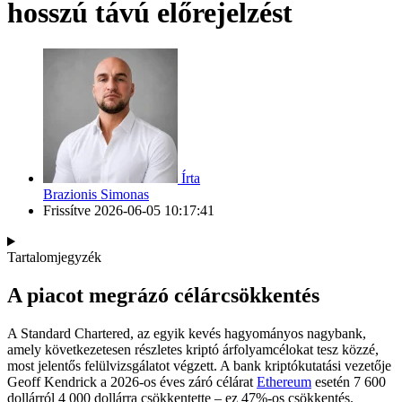
hosszú távú előrejelzést
Írta
Brazionis Simonas
Frissítve
2026-06-05 10:17:41
Tartalomjegyzék
A piacot megrázó célárcsökkentés
A Standard Chartered, az egyik kevés hagyományos nagybank,
amely következetesen részletes kriptó árfolyamcélokat tesz közzé,
most jelentős felülvizsgálatot végzett. A bank kriptókutatási vezetője
Geoff Kendrick a 2026-os éves záró célárat
Ethereum
esetén 7 600
dollárról 4 000 dollárra csökkentette – ez 47%-os csökkentés.