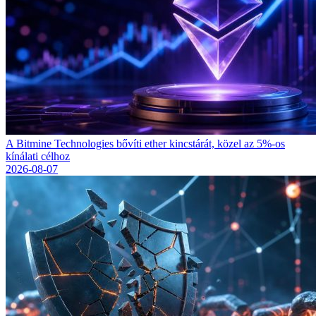
A Bitmine Technologies bővíti ether kincstárát, közel az 5%-os
kínálati célhoz
2026-08-07