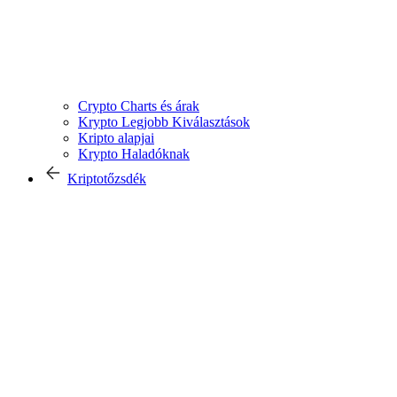
Crypto Charts és árak
Krypto Legjobb Kiválasztások
Kripto alapjai
Krypto Haladóknak
Kriptotőzsdék