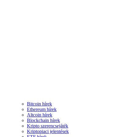
Bitcoin hírek
Ethereum hírek
Altcoin hírek
Blockchain hírek
Kripto szerencsejáték
Kriptopiaci jelentések
ETF hírek