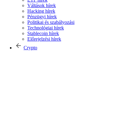
Váltások hírek
Hacking hírek
Pénzügyi hírek
Politikai és szabályozási
Technológiai hírek
Stablecoin hírek
Előrejelzési hírek
Crypto