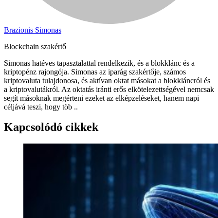
Brazionis Simonas
Blockchain szakértő
Simonas hatéves tapasztalattal rendelkezik, és a blokklánc és a
kriptopénz rajongója. Simonas az iparág szakértője, számos
kriptovaluta tulajdonosa, és aktívan oktat másokat a blokkláncról és
a kriptovalutákról. Az oktatás iránti erős elkötelezettségével nemcsak
segít másoknak megérteni ezeket az elképzeléseket, hanem napi
céljává teszi, hogy töb ..
Kapcsolódó cikkek