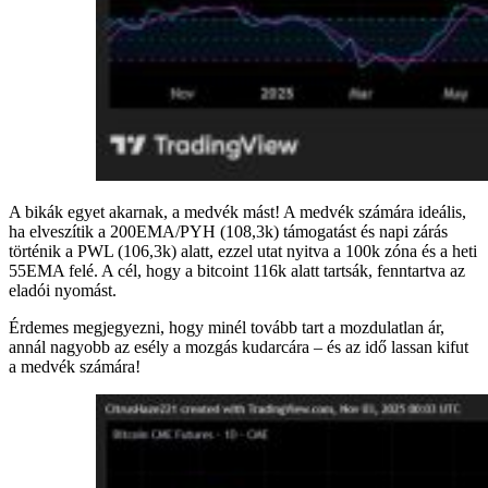
A bikák egyet akarnak, a medvék mást! A medvék számára ideális,
ha elveszítik a 200EMA/PYH (108,3k) támogatást és napi zárás
történik a PWL (106,3k) alatt, ezzel utat nyitva a 100k zóna és a heti
55EMA felé. A cél, hogy a bitcoint 116k alatt tartsák, fenntartva az
eladói nyomást.
Érdemes megjegyezni, hogy minél tovább tart a mozdulatlan ár,
annál nagyobb az esély a mozgás kudarcára – és az idő lassan kifut
a medvék számára!