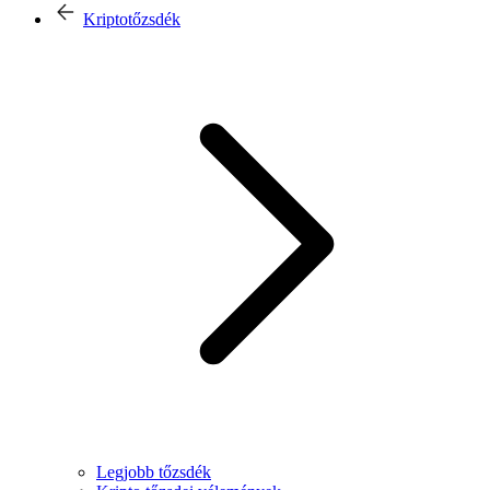
Kriptotőzsdék
Legjobb tőzsdék