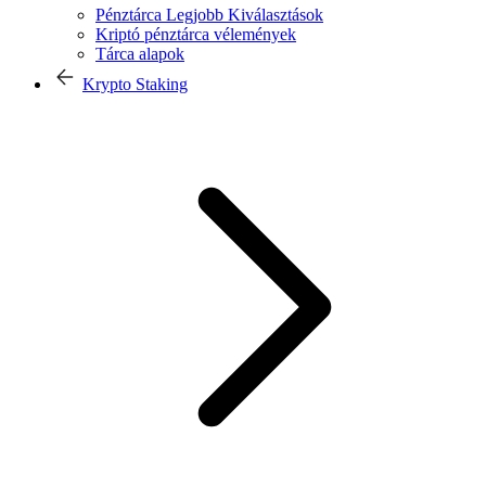
Pénztárca Legjobb Kiválasztások
Kriptó pénztárca vélemények
Tárca alapok
Krypto Staking