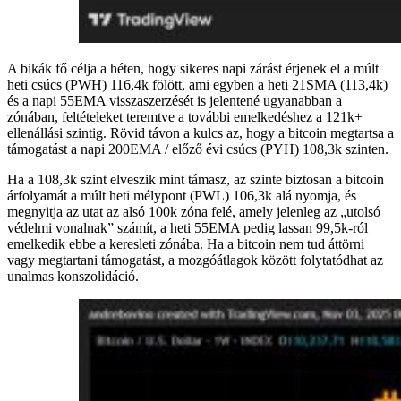
A bikák fő célja a héten, hogy sikeres napi zárást érjenek el a múlt
heti csúcs (PWH) 116,4k fölött, ami egyben a heti 21SMA (113,4k)
és a napi 55EMA visszaszerzését is jelentené ugyanabban a
zónában, feltételeket teremtve a további emelkedéshez a 121k+
ellenállási szintig. Rövid távon a kulcs az, hogy a bitcoin megtartsa a
támogatást a napi 200EMA / előző évi csúcs (PYH) 108,3k szinten.
Ha a 108,3k szint elveszik mint támasz, az szinte biztosan a bitcoin
árfolyamát a múlt heti mélypont (PWL) 106,3k alá nyomja, és
megnyitja az utat az alsó 100k zóna felé, amely jelenleg az „utolsó
védelmi vonalnak” számít, a heti 55EMA pedig lassan 99,5k-ról
emelkedik ebbe a keresleti zónába. Ha a bitcoin nem tud áttörni
vagy megtartani támogatást, a mozgóátlagok között folytatódhat az
unalmas konszolidáció.