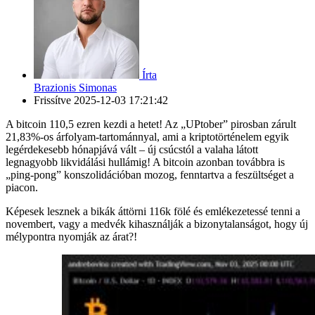
Írta
Brazionis Simonas
Frissítve
2025-12-03 17:21:42
A bitcoin 110,5 ezren kezdi a hetet! Az „UPtober” pirosban zárult
21,83%-os árfolyam-tartománnyal, ami a kriptotörténelem egyik
legérdekesebb hónapjává vált – új csúcstól a valaha látott
legnagyobb likvidálási hullámig! A bitcoin azonban továbbra is
„ping-pong” konszolidációban mozog, fenntartva a feszültséget a
piacon.
Képesek lesznek a bikák áttörni 116k fölé és emlékezetessé tenni a
novembert, vagy a medvék kihasználják a bizonytalanságot, hogy új
mélypontra nyomják az árat?!