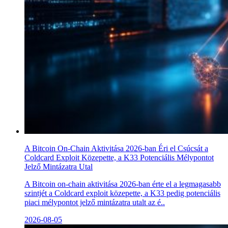
A Bitcoin On-Chain Aktivitása 2026-ban Éri el Csúcsát a
Coldcard Exploit Közepette, a K33 Potenciális Mélypontot
Jelző Mintázatra Utal
A Bitcoin on-chain aktivitása 2026-ban érte el a legmagasabb
szintjét a Coldcard exploit közepette, a K33 pedig potenciális
piaci mélypontot jelző mintázatra utalt az é..
2026-08-05