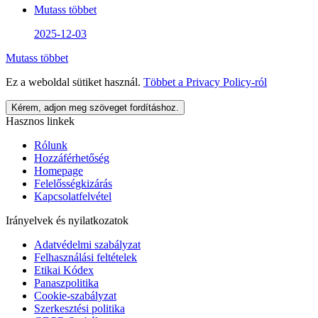
Mutass többet
2025-12-03
Mutass többet
Ez a weboldal sütiket használ.
Többet a
Privacy Policy
-ról
Kérem, adjon meg szöveget fordításhoz.
Hasznos linkek
Rólunk
Hozzáférhetőség
Homepage
Felelősségkizárás
Kapcsolatfelvétel
Irányelvek és nyilatkozatok
Adatvédelmi szabályzat
Felhasználási feltételek
Etikai Kódex
Panaszpolitika
Cookie-szabályzat
Szerkesztési politika