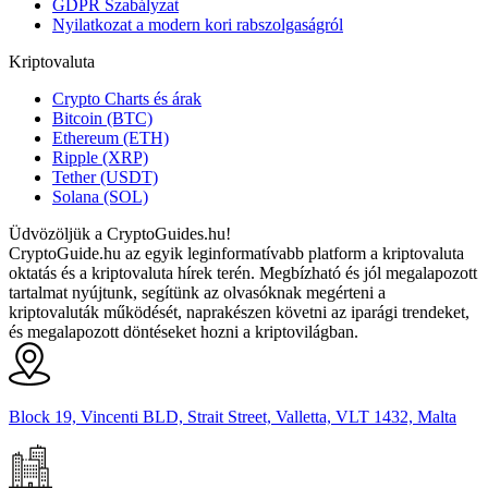
GDPR Szabályzat
Nyilatkozat a modern kori rabszolgaságról
Kriptovaluta
Crypto Charts és árak
Bitcoin (BTC)
Ethereum (ETH)
Ripple (XRP)
Tether (USDT)
Solana (SOL)
Üdvözöljük a CryptoGuides.hu!
CryptoGuide.hu az egyik leginformatívabb platform a kriptovaluta
oktatás és a kriptovaluta hírek terén. Megbízható és jól megalapozott
tartalmat nyújtunk, segítünk az olvasóknak megérteni a
kriptovaluták működését, naprakészen követni az iparági trendeket,
és megalapozott döntéseket hozni a kriptovilágban.
Block 19, Vincenti BLD, Strait Street, Valletta, VLT 1432, Malta