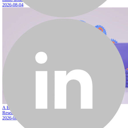
2026-08-04
A Bitcoin medvepiaci mélypontja augusztusban várható a 10x
Research szerint
2026-08-04