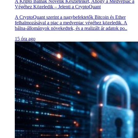
A Kripto Bálnák Növelik Készleteiket, Ahogy a Medvepiac a
Végéhez Közeledik – Jelenti a CryptoQuant
A CryptoQuant szerint a nagybefektetők Bitcoin és Ether
felhalmozásával a piac a medvepiac végéhez közeledik. A
bálna-állományok növekedtek, és a realizált ár adatok po..
15 óra ago