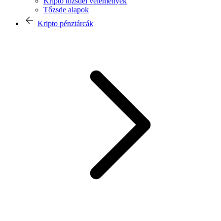
Kripto tőzsdei vélemények
Tőzsde alapok
Kripto pénztárcák