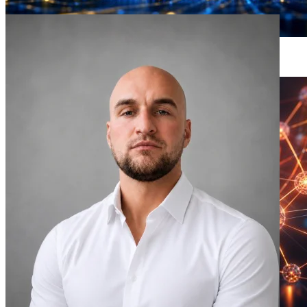
A Kripto Bálnák Növelik Készleteiket, Ahogy a Medvepiac a
Végéhez Közeledik – Jelenti a CryptoQuant
15 óra ago