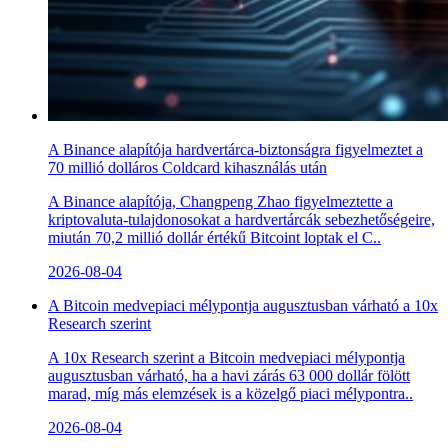
A Binance alapítója hardvertárca-biztonságra figyelmeztet a
70 millió dolláros Coldcard kihasználás után
A Binance alapítója, Changpeng Zhao figyelmeztette a
kriptovaluta-tulajdonosokat a hardvertárcák sebezhetőségeire,
miután 70,2 millió dollár értékű Bitcoint loptak el C..
2026-08-04
A Bitcoin medvepiaci mélypontja augusztusban várható a 10x
Research szerint
A 10x Research szerint a Bitcoin medvepiaci mélypontja
augusztusban várható, ha a havi zárás 63 000 dollár fölött
marad, míg más elemzések is a közelgő piaci mélypontra..
2026-08-04