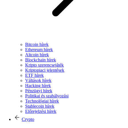
Bitcoin hírek
Ethereum hírek
Altcoin hírek
Blockchain hírek
Kripto szerencsejáték
Kriptopiaci jelentések
ETF hírek
Váltások hírek
Hacking hírek
Pénzügyi hírek
Politikai és szabályozási
Technológiai hírek
Stablecoin hírek
Előrejelzési hírek
Crypto