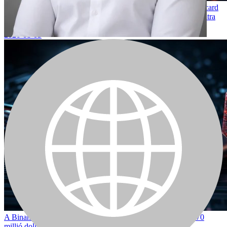
A Bitcoin On-Chain Aktivitása 2026-ban Éri el Csúcsát a Coldcard
Exploit Közepette, a K33 Potenciális Mélypontot Jelző Mintázatra
Utal
2026-08-05
A Binance alapítója hardvertárca-biztonságra figyelmeztet a 70
millió dolláros Coldcard kihasználás után