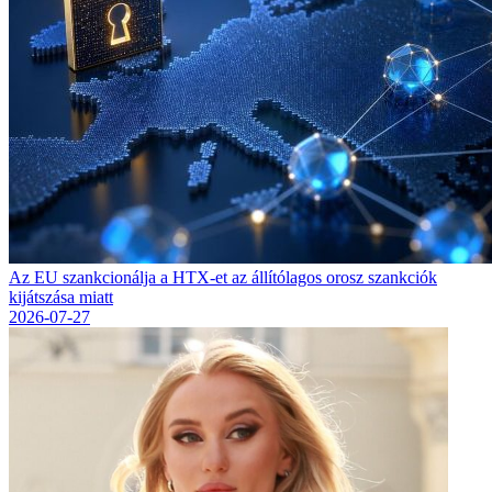
Az EU szankcionálja a HTX-et az állítólagos orosz szankciók
kijátszása miatt
2026-07-27