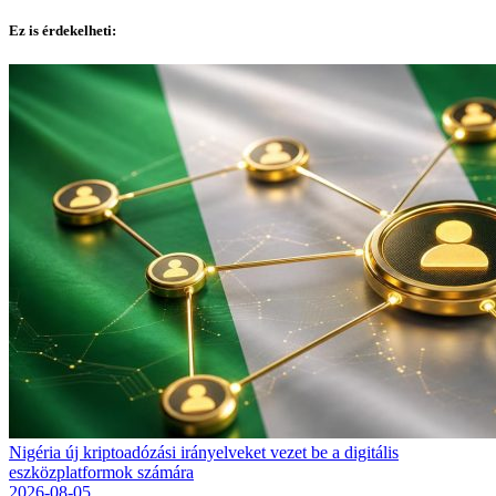
Ez is érdekelheti:
Nigéria új kriptoadózási irányelveket vezet be a digitális
eszközplatformok számára
2026-08-05