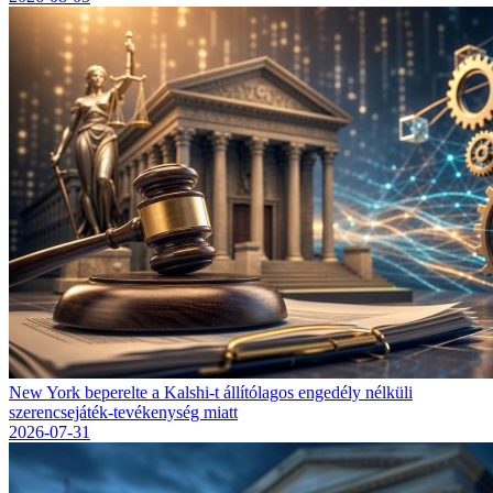
New York beperelte a Kalshi-t állítólagos engedély nélküli
szerencsejáték-tevékenység miatt
2026-07-31