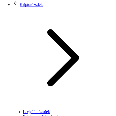
Kriptotőzsdék
Legjobb tőzsdék