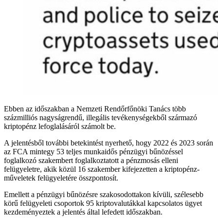
Ebben az időszakban a Nemzeti Rendőrfőnöki Tanács több
százmilliós nagyságrendű, illegális tevékenységekből származó
kriptopénz lefoglalásáról számolt be.
A jelentésből további betekintést nyerhető, hogy 2022 és 2023 során
az FCA mintegy 53 teljes munkaidős pénzügyi bűnözéssel
foglalkozó szakembert foglalkoztatott a pénzmosás elleni
felügyeletre, akik közül 16 szakember kifejezetten a kriptopénz-
műveletek felügyeletére összpontosít.
Emellett a pénzügyi bűnözésre szakosodottakon kívüli, szélesebb
körű felügyeleti csoportok 95 kriptovalutákkal kapcsolatos ügyet
kezdeményeztek a jelentés által lefedett időszakban.