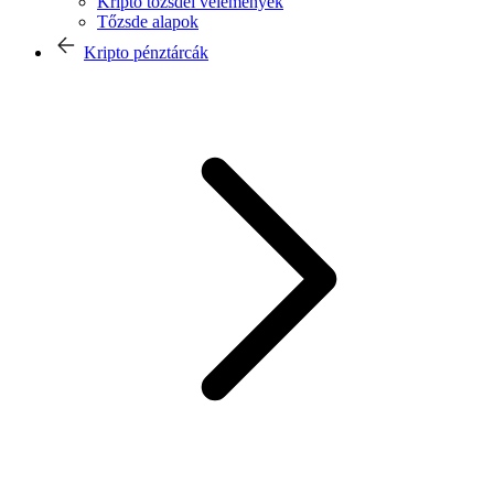
Kripto tőzsdei vélemények
Tőzsde alapok
Kripto pénztárcák