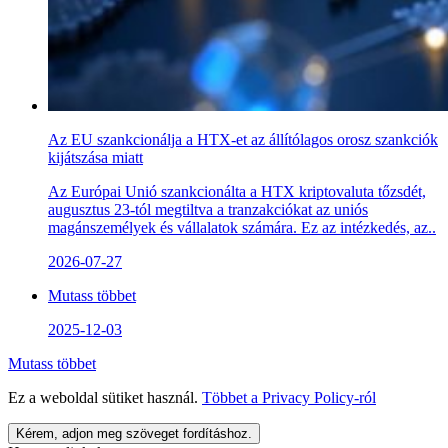
Az EU szankcionálja a HTX-et az állítólagos orosz szankciók
kijátszása miatt
Az Európai Unió szankcionálta a HTX kriptovaluta tőzsdét,
augusztus 23-tól megtiltva a tranzakciókat az uniós
magánszemélyek és vállalatok számára. Ez az intézkedés, az..
2026-07-27
Mutass többet
2025-12-03
Mutass többet
Ez a weboldal sütiket használ.
Többet a
Privacy Policy
-ról
Kérem, adjon meg szöveget fordításhoz.