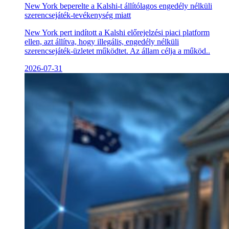
New York beperelte a Kalshi-t állítólagos engedély nélküli
szerencsejáték-tevékenység miatt
New York pert indított a Kalshi előrejelzési piaci platform
ellen, azt állítva, hogy illegális, engedély nélküli
szerencsejáték-üzletet működtet. Az állam célja a működ..
2026-07-31