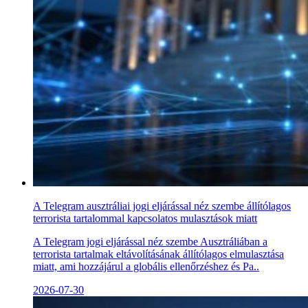
A Telegram ausztráliai jogi eljárással néz szembe állítólagos
terrorista tartalommal kapcsolatos mulasztások miatt
A Telegram jogi eljárással néz szembe Ausztráliában a
terrorista tartalmak eltávolításának állítólagos elmulasztása
miatt, ami hozzájárul a globális ellenőrzéshez és Pa..
2026-07-30