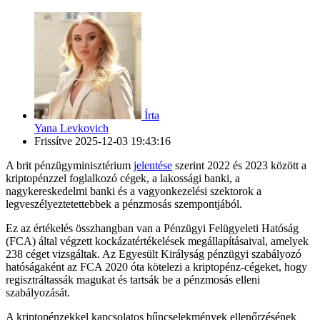
Írta
Yana Levkovich
Frissítve
2025-12-03 19:43:16
A brit pénzügyminisztérium
jelentése
szerint 2022 és 2023 között a
kriptopénzzel foglalkozó cégek, a lakossági banki, a
nagykereskedelmi banki és a vagyonkezelési szektorok a
legveszélyeztetettebbek a pénzmosás szempontjából.
Ez az értékelés összhangban van a Pénzügyi Felügyeleti Hatóság
(FCA) által végzett kockázatértékelések megállapításaival, amelyek
238 céget vizsgáltak. Az Egyesült Királyság pénzügyi szabályozó
hatóságaként az FCA 2020 óta kötelezi a kriptopénz-cégeket, hogy
regisztráltassák magukat és tartsák be a pénzmosás elleni
szabályozását.
A kriptopénzekkel kapcsolatos bűncselekmények ellenőrzésének