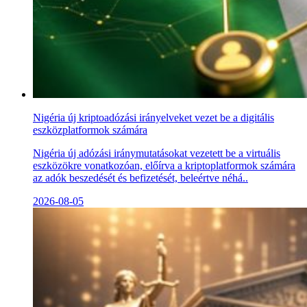
Nigéria új kriptoadózási irányelveket vezet be a digitális
eszközplatformok számára
Nigéria új adózási iránymutatásokat vezetett be a virtuális
eszközökre vonatkozóan, előírva a kriptoplatformok számára
az adók beszedését és befizetését, beleértve néhá..
2026-08-05