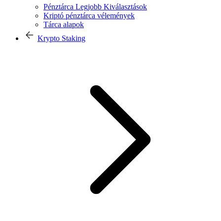
Pénztárca Legjobb Kiválasztások
Kriptó pénztárca vélemények
Tárca alapok
Krypto Staking