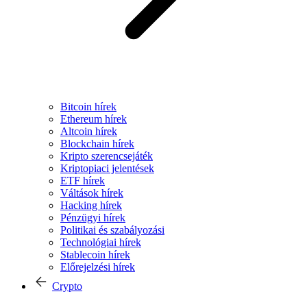
Bitcoin hírek
Ethereum hírek
Altcoin hírek
Blockchain hírek
Kripto szerencsejáték
Kriptopiaci jelentések
ETF hírek
Váltások hírek
Hacking hírek
Pénzügyi hírek
Politikai és szabályozási
Technológiai hírek
Stablecoin hírek
Előrejelzési hírek
Crypto