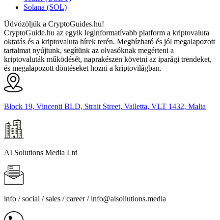
Solana (SOL)
Üdvözöljük a CryptoGuides.hu!
CryptoGuide.hu az egyik leginformatívabb platform a kriptovaluta
oktatás és a kriptovaluta hírek terén. Megbízható és jól megalapozott
tartalmat nyújtunk, segítünk az olvasóknak megérteni a
kriptovaluták működését, naprakészen követni az iparági trendeket,
és megalapozott döntéseket hozni a kriptovilágban.
Block 19, Vincenti BLD, Strait Street, Valletta, VLT 1432, Malta
AI Solutions Media Ltd
info / social / sales / career /
info@aisoliutions.media