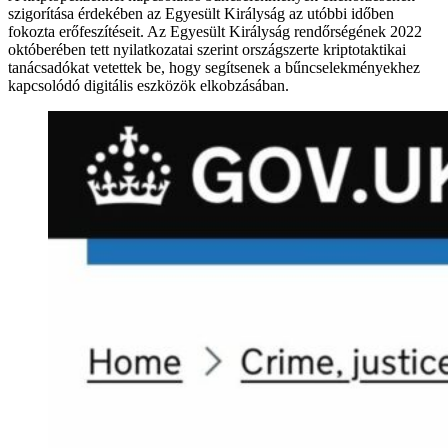
szigorítása érdekében az Egyesült Királyság az utóbbi időben
fokozta erőfeszítéseit. Az Egyesült Királyság rendőrségének 2022
októberében tett nyilatkozatai szerint országszerte kriptotaktikai
tanácsadókat vetettek be, hogy segítsenek a bűncselekményekhez
kapcsolódó digitális eszközök elkobzásában.