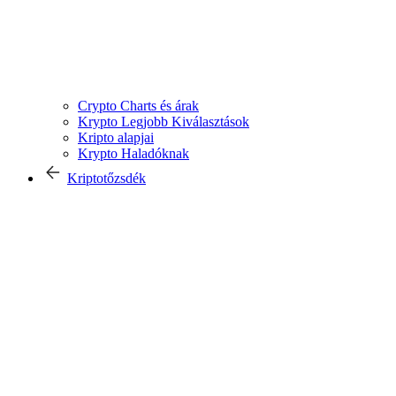
Crypto Charts és árak
Krypto Legjobb Kiválasztások
Kripto alapjai
Krypto Haladóknak
Kriptotőzsdék