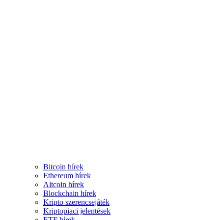
Bitcoin hírek
Ethereum hírek
Altcoin hírek
Blockchain hírek
Kripto szerencsejáték
Kriptopiaci jelentések
ETF hírek