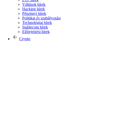
Váltások hírek
Hacking hírek
Pénzügyi hírek
Politikai és szabályozási
Technológiai hírek
Stablecoin hírek
Előrejelzési hírek
Crypto