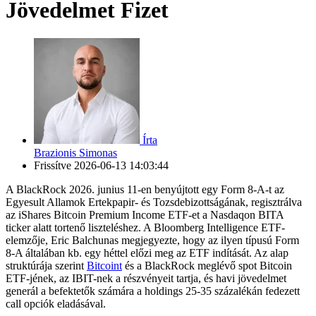
Jövedelmet Fizet
Írta
Brazionis Simonas
Frissítve
2026-06-13 14:03:44
A BlackRock 2026. junius 11-en benyújtott egy Form 8-A-t az
Egyesult Allamok Ertekpapir- és Tozsdebizottságának, regisztrálva
az iShares Bitcoin Premium Income ETF-et a Nasdaqon BITA
ticker alatt tortenő liszteléshez. A Bloomberg Intelligence ETF-
elemzője, Eric Balchunas megjegyezte, hogy az ilyen típusú Form
8-A általában kb. egy héttel előzi meg az ETF indítását. Az alap
struktúrája szerint
Bitcoint
és a BlackRock meglévő spot Bitcoin
ETF-jének, az IBIT-nek a részvényeit tartja, és havi jövedelmet
generál a befektetők számára a holdings 25-35 százalékán fedezett
call opciók eladásával.