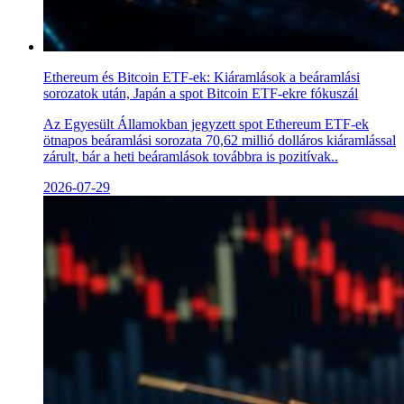
Ethereum és Bitcoin ETF-ek: Kiáramlások a beáramlási
sorozatok után, Japán a spot Bitcoin ETF-ekre fókuszál
Az Egyesült Államokban jegyzett spot Ethereum ETF-ek
ötnapos beáramlási sorozata 70,62 millió dolláros kiáramlással
zárult, bár a heti beáramlások továbbra is pozitívak..
2026-07-29