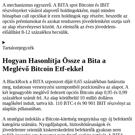
A mechanizmus egyszerű. A BITA spot Bitcoint és IBIT
részvényeket vásárol alapvető holdingokként, majd minden
hónapban call opciókat ír ezen holdingok egy részére, beszedle az
opciós prémiumokat és azokat rendszeres jövedelemként osztja szét
az alap részvényesei között. Az elemzők az éves jövedelem-
előállítást 8-12 százalékra becsülik.
Tartalomjegyzék
Hogyan Hasonlítja Össze a Bita a
Meglévő Bitcoin Etf-ekkel
A BlackRock a BITA szponzori díját 0,65 százalékban határozta
meg, tudatosan versenyzési szempontból pozícionálva az alapot. A
két legnagyobb meglévő fedezett opciós Bitcoin alap 0,95 és 0,99
százalékot számít fel. Az alap körülbelül 10 millió dolláros
magőkétel indult, tartva kb. 110 BTC-t és 90 901 IBIT részvényt az
alapítás pillanatában.
A stratégiai indoklás a Bitcoin-kitettség megnyitása egy új befektetői
kategória számára. Nyugdíjalapok, biztosítótársaságok és
jövedelemre orientált kiskereskedelmi befektetők gyakran nem