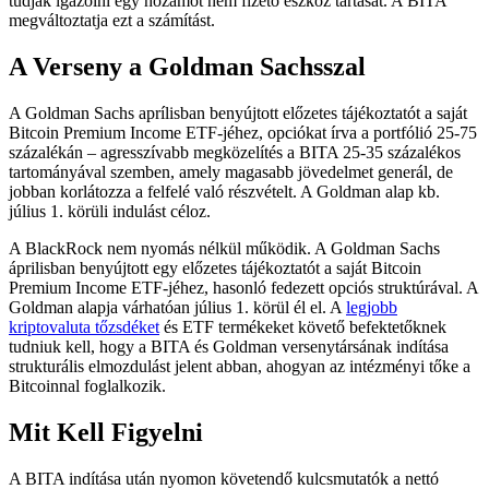
tudják igazolni egy hozamot nem fizető eszköz tartását. A BITA
megváltoztatja ezt a számítást.
A Verseny a Goldman Sachsszal
A Goldman Sachs aprílisban benyújtott előzetes tájékoztatót a saját
Bitcoin Premium Income ETF-jéhez, opciókat írva a portfólió 25-75
százalékán – agresszívabb megközelítés a BITA 25-35 százalékos
tartományával szemben, amely magasabb jövedelmet generál, de
jobban korlátozza a felfelé való részvételt. A Goldman alap kb.
július 1. körüli indulást céloz.
A BlackRock nem nyomás nélkül működik. A Goldman Sachs
áprilisban benyújtott egy előzetes tájékoztatót a saját Bitcoin
Premium Income ETF-jéhez, hasonló fedezett opciós struktúrával. A
Goldman alapja várhatóan július 1. körül él el. A
legjobb
kriptovaluta tőzsdéket
és ETF termékeket követő befektetőknek
tudniuk kell, hogy a BITA és Goldman versenytársának indítása
strukturális elmozdulást jelent abban, ahogyan az intézményi tőke a
Bitcoinnal foglalkozik.
Mit Kell Figyelni
A BITA indítása után nyomon követendő kulcsmutatók a nettó