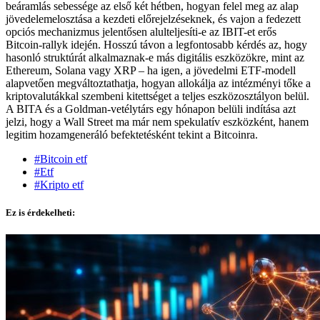
beáramlás sebessége az első két hétben, hogyan felel meg az alap
jövedelemelosztása a kezdeti előrejelzéseknek, és vajon a fedezett
opciós mechanizmus jelentősen alulteljesíti-e az IBIT-et erős
Bitcoin-rallyk idején. Hosszú távon a legfontosabb kérdés az, hogy
hasonló struktúrát alkalmaznak-e más digitális eszközökre, mint az
Ethereum, Solana vagy XRP – ha igen, a jövedelmi ETF-modell
alapvetően megváltoztathatja, hogyan allokálja az intézményi tőke a
kriptovalutákkal szembeni kitettséget a teljes eszközosztályon belül.
A BITA és a Goldman-vetélytárs egy hónapon belüli indítása azt
jelzi, hogy a Wall Street ma már nem spekulatív eszközként, hanem
legitim hozamgeneráló befektetésként tekint a Bitcoinra.
#Bitcoin etf
#Etf
#Kripto etf
Ez is érdekelheti: