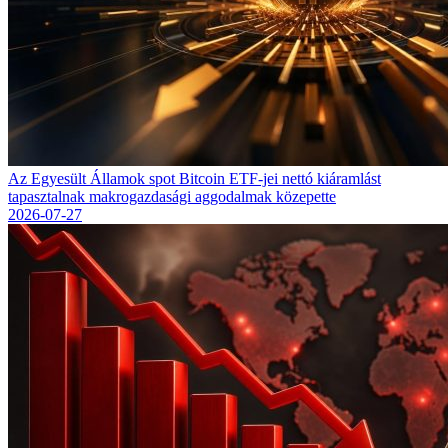
Az Egyesült Államok spot Bitcoin ETF-jei nettó kiáramlást
tapasztalnak makrogazdasági aggodalmak közepette
2026-07-27