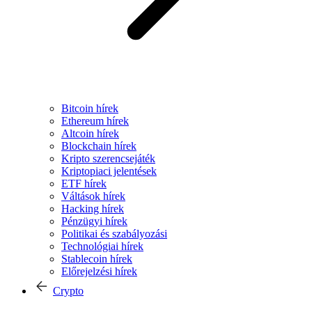
Bitcoin hírek
Ethereum hírek
Altcoin hírek
Blockchain hírek
Kripto szerencsejáték
Kriptopiaci jelentések
ETF hírek
Váltások hírek
Hacking hírek
Pénzügyi hírek
Politikai és szabályozási
Technológiai hírek
Stablecoin hírek
Előrejelzési hírek
Crypto