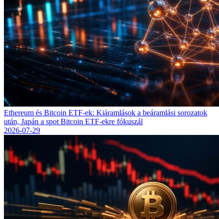
Ethereum és Bitcoin ETF-ek: Kiáramlások a beáramlási sorozatok
után, Japán a spot Bitcoin ETF-ekre fókuszál
2026-07-29