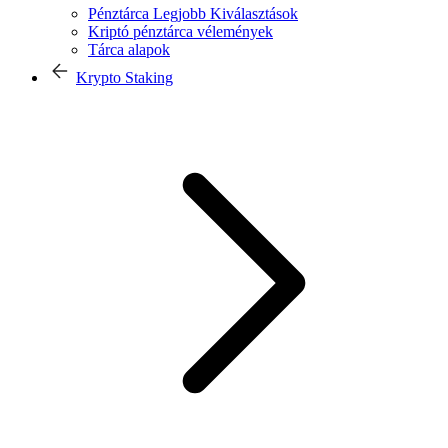
Pénztárca Legjobb Kiválasztások
Kriptó pénztárca vélemények
Tárca alapok
Krypto Staking