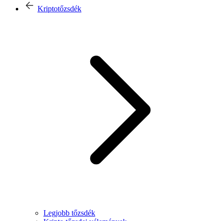
Kriptotőzsdék
Legjobb tőzsdék