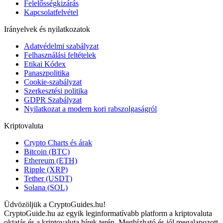
Felelősségkizárás
Kapcsolatfelvétel
Irányelvek és nyilatkozatok
Adatvédelmi szabályzat
Felhasználási feltételek
Etikai Kódex
Panaszpolitika
Cookie-szabályzat
Szerkesztési politika
GDPR Szabályzat
Nyilatkozat a modern kori rabszolgaságról
Kriptovaluta
Crypto Charts és árak
Bitcoin (BTC)
Ethereum (ETH)
Ripple (XRP)
Tether (USDT)
Solana (SOL)
Üdvözöljük a CryptoGuides.hu!
CryptoGuide.hu az egyik leginformatívabb platform a kriptovaluta
oktatás és a kriptovaluta hírek terén. Megbízható és jól megalapozott