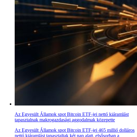
Az Egyesült Államok spot Bitcoin ETF-jei nettó kiáramlást
tapasztalnak makrogazdasági aggodalmak közepette
Az Egyesült Államok spot Bitcoin ETF-jei 465 millió dolláros
nettó kiáramlást tapasztaltak két nap alatt, elsősorban a