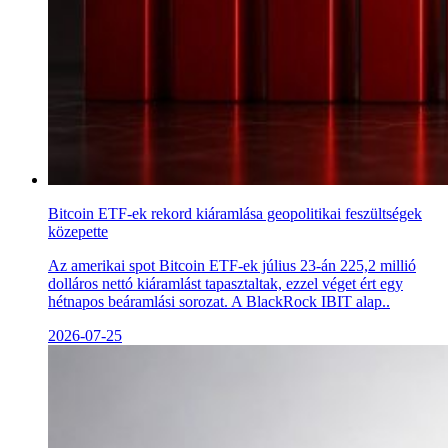
Bitcoin ETF-ek rekord kiáramlása geopolitikai feszültségek
közepette
Az amerikai spot Bitcoin ETF-ek július 23-án 225,2 millió
dolláros nettó kiáramlást tapasztaltak, ezzel véget ért egy
hétnapos beáramlási sorozat. A BlackRock IBIT alap..
2026-07-25