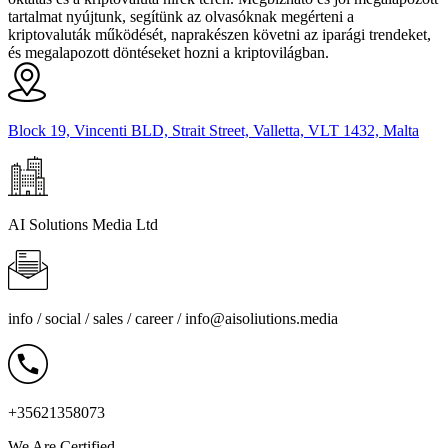
tartalmat nyújtunk, segítünk az olvasóknak megérteni a
kriptovaluták működését, naprakészen követni az iparági trendeket,
és megalapozott döntéseket hozni a kriptovilágban.
Block 19, Vincenti BLD, Strait Street, Valletta, VLT 1432, Malta
AI Solutions Media Ltd
info / social / sales / career /
info@aisoliutions.media
+35621358073
We Are Certified