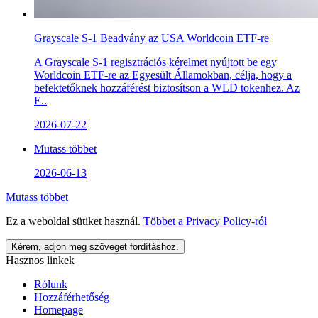
Grayscale S-1 Beadvány az USA Worldcoin ETF-re
A Grayscale S-1 regisztrációs kérelmet nyújtott be egy
Worldcoin ETF-re az Egyesült Államokban, célja, hogy a
befektetőknek hozzáférést biztosítson a WLD tokenhez. Az
E..
2026-07-22
Mutass többet
2026-06-13
Mutass többet
Ez a weboldal sütiket használ.
Többet a
Privacy Policy
-ról
Kérem, adjon meg szöveget fordításhoz.
Hasznos linkek
Rólunk
Hozzáférhetőség
Homepage