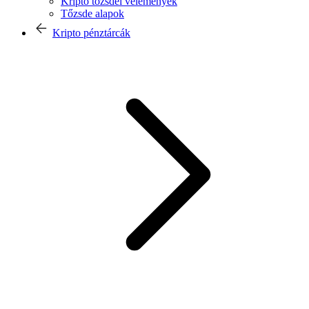
Kripto tőzsdei vélemények
Tőzsde alapok
Kripto pénztárcák