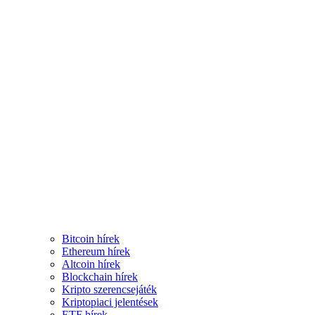
Bitcoin hírek
Ethereum hírek
Altcoin hírek
Blockchain hírek
Kripto szerencsejáték
Kriptopiaci jelentések
ETF hírek