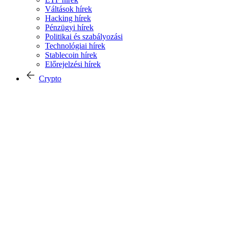
Váltások hírek
Hacking hírek
Pénzügyi hírek
Politikai és szabályozási
Technológiai hírek
Stablecoin hírek
Előrejelzési hírek
Crypto