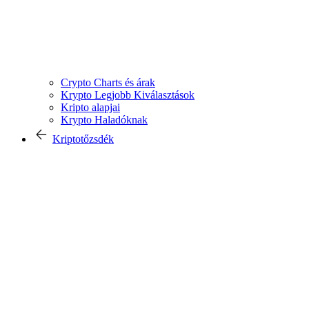
Crypto Charts és árak
Krypto Legjobb Kiválasztások
Kripto alapjai
Krypto Haladóknak
Kriptotőzsdék