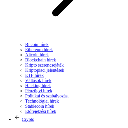
Bitcoin hírek
Ethereum hírek
Altcoin hírek
Blockchain hírek
Kripto szerencsejáték
Kriptopiaci jelentések
ETF hírek
Váltások hírek
Hacking hírek
Pénzügyi hírek
Politikai és szabályozási
Technológiai hírek
Stablecoin hírek
Előrejelzési hírek
Crypto