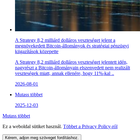
A Strategy 8,2 milliárd dolláros veszteséget jelent a
megnövekedett Bitcoin-állományok és stratégiai pénzügyi
kiigazítások közepette
A Strategy 8,2 milliárd dolláros veszteséget jelentett idén,
nagyrészt a Bitcoin-állományain elszenvedett nem realizált
veszteségek miatt, annak ellenére, hogy 11%-kal ..
2026-08-01
Mutass többet
2025-12-03
Mutass többet
Ez a weboldal sütiket használ.
Többet a
Privacy Policy
-ról
Kérem, adjon meg szöveget fordításhoz.