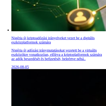
Nigéria új kriptoadózási irányelveket vezet be a digitális
eszközplatformok számára
Nigéria új adózási iránymutatásokat vezetett be a virtuális
eszközökre vonatkozóan, előírva a kriptoplatformok számára
az adók beszedését és befizetését, beleértve néhá..
2026-08-05