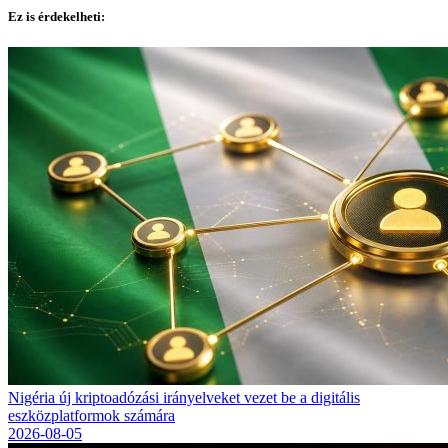
Ez is érdekelheti:
Nigéria új kriptoadózási irányelveket vezet be a digitális
eszközplatformok számára
2026-08-05