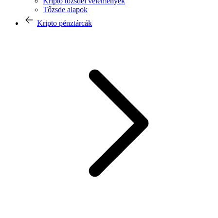
Kripto tőzsdei vélemények
Tőzsde alapok
Kripto pénztárcák