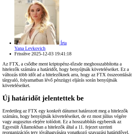
Írta
Yana Levkovich
Frissítve
2025-12-03 19:41:18
Az FTX, a csődbe ment kriptopénz-tőzsde meghosszabbította a
hitelezők számára a határidőt, hogy benyújtsák követeléseiket. Ez a
változás több időt ad a hitelezőknek arra, hogy az FTX összeomlását
tárgyaló, folyamatban lévő pénzügyi eljárás során benyújtsák
követeléseiket.
Új határidőt jelentettek be
Eredetileg az FTX egy konkrét dátumot határozott meg a hitelezők
számára, hogy benyújtsák követeléseiket, de ez most július végére
vagy augusztus elejére tolódott. Ez a hosszabbítás egybeesik az
Egyesült Államokban a hitelezők által a 11. fejezet szerinti
reorganizációs terv jóváhagyására vonatkozó szavazási határidővel.