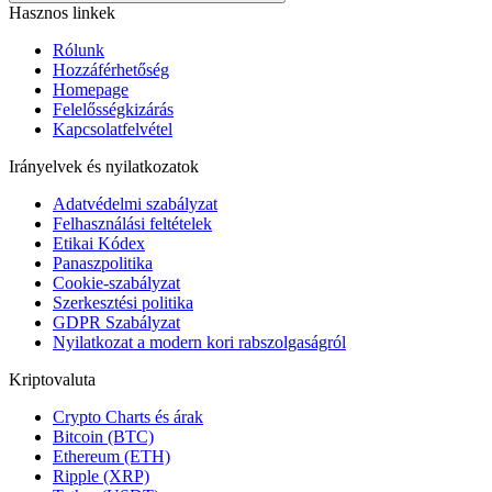
Hasznos linkek
Rólunk
Hozzáférhetőség
Homepage
Felelősségkizárás
Kapcsolatfelvétel
Irányelvek és nyilatkozatok
Adatvédelmi szabályzat
Felhasználási feltételek
Etikai Kódex
Panaszpolitika
Cookie-szabályzat
Szerkesztési politika
GDPR Szabályzat
Nyilatkozat a modern kori rabszolgaságról
Kriptovaluta
Crypto Charts és árak
Bitcoin (BTC)
Ethereum (ETH)
Ripple (XRP)