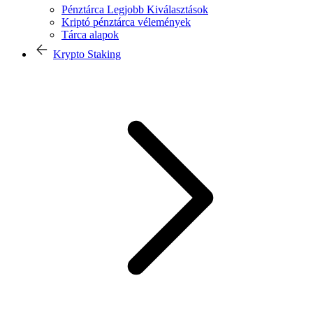
Pénztárca Legjobb Kiválasztások
Kriptó pénztárca vélemények
Tárca alapok
Krypto Staking