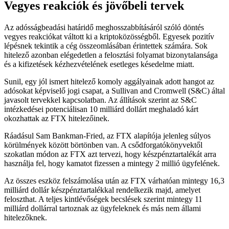
Vegyes reakciók és jövőbeli tervek
Az adósságbeadási határidő meghosszabbításáról szóló döntés
vegyes reakciókat váltott ki a kriptoközösségből. Egyesek pozitív
lépésnek tekintik a cég összeomlásában érintettek számára. Sok
hitelező azonban elégedetlen a felosztási folyamat bizonytalansága
és a kifizetések kézhezvételének esetleges késedelme miatt.
Sunil, egy jól ismert hitelező komoly aggályainak adott hangot az
adósokat képviselő jogi csapat, a Sullivan and Cromwell (S&C) által
javasolt tervekkel kapcsolatban. Az állítások szerint az S&C
intézkedései potenciálisan 10 milliárd dollárt meghaladó kárt
okozhattak az FTX hitelezőinek.
Ráadásul Sam Bankman-Fried, az FTX alapítója jelenleg súlyos
körülmények között börtönben van. A csődforgatókönyvektől
szokatlan módon az FTX azt tervezi, hogy készpénztartalékát arra
használja fel, hogy kamatot fizessen a mintegy 2 millió ügyfelének.
Az összes eszköz felszámolása után az FTX várhatóan mintegy 16,3
milliárd dollár készpénztartalékkal rendelkezik majd, amelyet
feloszthat. A teljes kintlévőségek becslések szerint mintegy 11
milliárd dollárral tartoznak az ügyfeleknek és más nem állami
hitelezőknek.