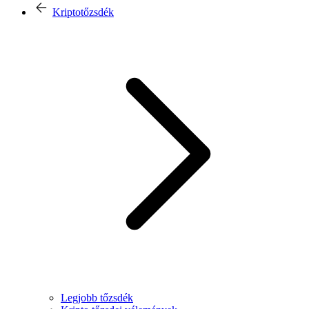
Kriptotőzsdék
Legjobb tőzsdék