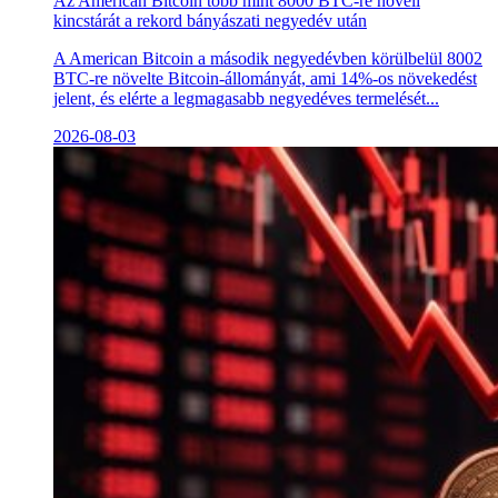
Az American Bitcoin több mint 8000 BTC-re növeli
kincstárát a rekord bányászati negyedév után
A American Bitcoin a második negyedévben körülbelül 8002
BTC-re növelte Bitcoin-állományát, ami 14%-os növekedést
jelent, és elérte a legmagasabb negyedéves termelését...
2026-08-03