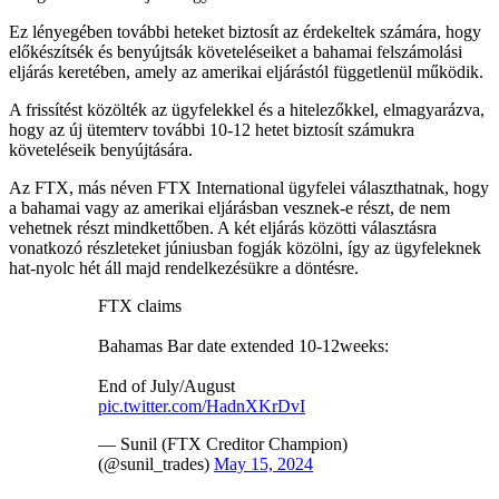
Ez lényegében további heteket biztosít az érdekeltek számára, hogy
előkészítsék és benyújtsák követeléseiket a bahamai felszámolási
eljárás keretében, amely az amerikai eljárástól függetlenül működik.
A frissítést közölték az ügyfelekkel és a hitelezőkkel, elmagyarázva,
hogy az új ütemterv további 10-12 hetet biztosít számukra
követeléseik benyújtására.
Az FTX, más néven FTX International ügyfelei választhatnak, hogy
a bahamai vagy az amerikai eljárásban vesznek-e részt, de nem
vehetnek részt mindkettőben. A két eljárás közötti választásra
vonatkozó részleteket júniusban fogják közölni, így az ügyfeleknek
hat-nyolc hét áll majd rendelkezésükre a döntésre.
FTX claims
Bahamas Bar date extended 10-12weeks:
End of July/August
pic.twitter.com/HadnXKrDvI
— Sunil (FTX Creditor Champion)
(@sunil_trades)
May 15, 2024