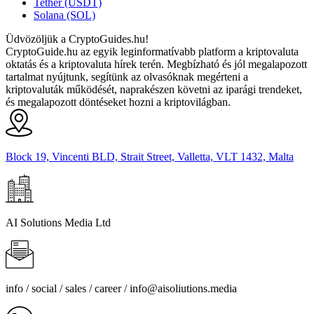
Tether (USDT)
Solana (SOL)
Üdvözöljük a CryptoGuides.hu!
CryptoGuide.hu az egyik leginformatívabb platform a kriptovaluta
oktatás és a kriptovaluta hírek terén. Megbízható és jól megalapozott
tartalmat nyújtunk, segítünk az olvasóknak megérteni a
kriptovaluták működését, naprakészen követni az iparági trendeket,
és megalapozott döntéseket hozni a kriptovilágban.
Block 19, Vincenti BLD, Strait Street, Valletta, VLT 1432, Malta
AI Solutions Media Ltd
info / social / sales / career /
info@aisoliutions.media