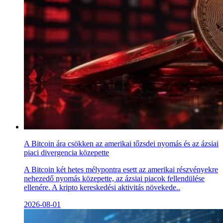
A Bitcoin ára csökken az amerikai tőzsdei nyomás és az ázsiai
piaci divergencia közepette
A Bitcoin két hetes mélypontra esett az amerikai részvényekre
nehezedő nyomás közepette, az ázsiai piacok fellendülése
ellenére. A kripto kereskedési aktivitás növekede..
2026-08-01