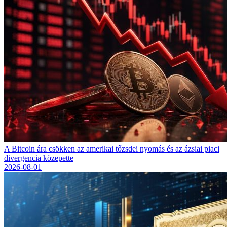
A Bitcoin ára csökken az amerikai tőzsdei nyomás és az ázsiai piaci
divergencia közepette
2026-08-01