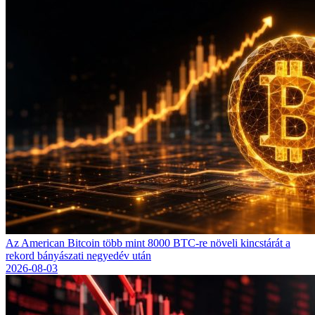
Az American Bitcoin több mint 8000 BTC-re növeli kincstárát a
rekord bányászati negyedév után
2026-08-03