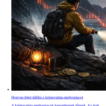
Hogyan lehet túlélni a kriptovaluta-medvepiacot
A kriptovaluta-medvepiacok kegyetlennek tűnnek. Az árak