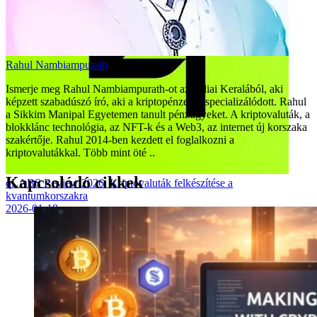
Rahul Nambiampurath
Ismerje meg Rahul Nambiampurath-ot az indiai Keralából, aki
képzett szabadúszó író, aki a kriptopénzekre specializálódott. Rahul
a Sikkim Manipal Egyetemen tanult pénzügyeket. A kriptovaluták, a
blokklánc technológia, az NFT-k és a Web3, az internet új korszaka
szakértője. Rahul 2014-ben kezdett el foglalkozni a
kriptovalutákkal. Több mint öté ..
Kapcsolódó cikkek
qLABS Review 2026: Kriptovaluták felkészítése a
kvantumkorszakra
2026-01-18