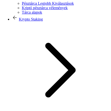
Pénztárca Legjobb Kiválasztások
Kriptó pénztárca vélemények
Tárca alapok
Krypto Staking