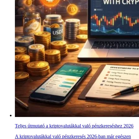
Teljes útmutató a kriptovalutákkal való pénzkereséshez 2026
A kriptovalutákkal való pénzkeresés 2026-ban már egészen