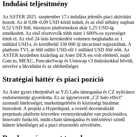
Indulási teljesítmény
Az ASTER 2025. szeptember 17-i indulása jelentős piaci aktivitást
hozott. Az ár 0,08–0,09 USD körül indult, és az első néhány napban
0,52 USD fölé, bizonyos platformokon akár 1,25 USD-ig
emelkedett. Az első résztvevők több mint 1 600%-os nyereséget
értek el. Az első 24 órás kereskedési volumen meghaladta az 1
milliárd USD-t, és körülbelül 330 000 új tárcacímet regisztráltak. A
platform TVL-je 660 millió USD-ről 1 milliárd USD fölé nőtt. Az
ASTER kezdetben kizárólag az Aster DEX-en volt elérhető, majd
Gate.io, MEXC, PancakeSwap és Uniswap v3 listázásokkal bővült,
növelve a likviditást és az elérhetőséget.
Stratégiai háttér és piaci pozíció
Az Aster gyors elterjedését az YZi Labs támogatása és CZ nyilvános
endorsementje gyorsította. Ez az úgynevezett „CZ halo effect”
azonnali hitelességet, marketingelérést és közösségi bizalmat
biztosított. A projekt a Hyperliquid, a vezető decentralizált
perpetuals platform közvetlen versenytársaként van pozícionálva.
Innovatív funkciói, multi-chain támogatása és intézményi szintű
háttere lehetőséget ad a piaci részesedés növelésére.