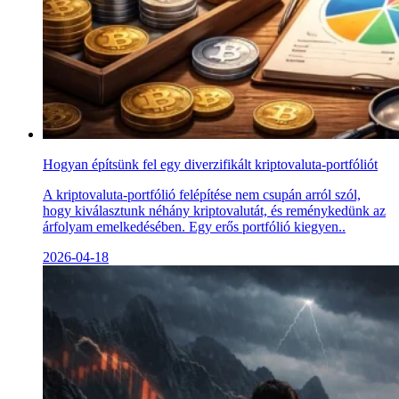
Hogyan építsünk fel egy diverzifikált kriptovaluta-portfóliót
A kriptovaluta-portfólió felépítése nem csupán arról szól,
hogy kiválasztunk néhány kriptovalutát, és reménykedünk az
árfolyam emelkedésében. Egy erős portfólió kiegyen..
2026-04-18