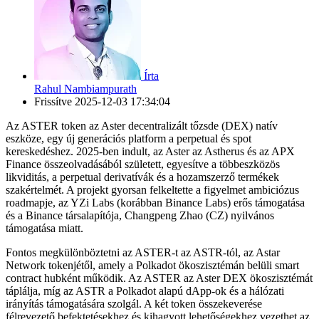
Írta
Rahul Nambiampurath
Frissítve
2025-12-03 17:34:04
Az ASTER token az Aster decentralizált tőzsde (DEX) natív
eszköze, egy új generációs platform a perpetual és spot
kereskedéshez. 2025-ben indult, az Aster az Astherus és az APX
Finance összeolvadásából született, egyesítve a többeszközös
likviditás, a perpetual derivatívák és a hozamszerző termékek
szakértelmét. A projekt gyorsan felkeltette a figyelmet ambiciózus
roadmapje, az YZi Labs (korábban Binance Labs) erős támogatása
és a Binance társalapítója, Changpeng Zhao (CZ) nyilvános
támogatása miatt.
Fontos megkülönböztetni az ASTER-t az ASTR-tól, az Astar
Network tokenjétől, amely a Polkadot ökoszisztémán belüli smart
contract hubként működik. Az ASTER az Aster DEX ökoszisztémát
táplálja, míg az ASTR a Polkadot alapú dApp-ok és a hálózati
irányítás támogatására szolgál. A két token összekeverése
félrevezető befektetésekhez és kihagyott lehetőségekhez vezethet az