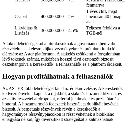
fenntartva
1 éves cliff, majd
Csapat
400,000,000
5%
lineárisan 40 hónap
alatt
Likviditás &
Teljesen feloldva a
360,000,000
4,5%
Listázás
TGE-nél
A token lehetőséget ad a birtokosoknak a governance-ben való
részvételre, stakelésre, díjkedvezményekre és prémium funkciók
elérésére az Aster platformon. A stakelés csökkenti a forgalomban
lévő tokenek számát, miközben hosszú távú ösztönzőt biztosít,
összehangolva a kereskedők, a felhasználók és a platform érdekeit.
Hogyan profitálhatnak a felhasználók
Az ASTER több lehetőséget kínál az értéknövelésre. A kereskedők
kedvezményeket kapnak a díjakból, a stakelés hozamot biztosít, és
az aktív részvétel airdropokat, referral jutalmakat és pozíciótartást
honorál. A hozamtermelő fedezetek használata duplikált bevételt
biztosít. A perpetuals részvények révén a kereskedők a
hagyományos részvénypiacokon is részt vehetnek a blokklánc
elhagyása nélkül, így diverzifikált stratégiákat alkalmazhatnak.