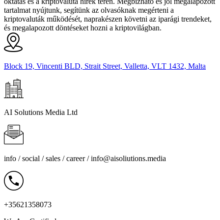
oktatás és a kriptovaluta hírek terén. Megbízható és jól megalapozott
tartalmat nyújtunk, segítünk az olvasóknak megérteni a
kriptovaluták működését, naprakészen követni az iparági trendeket,
és megalapozott döntéseket hozni a kriptovilágban.
Block 19, Vincenti BLD, Strait Street, Valletta, VLT 1432, Malta
AI Solutions Media Ltd
info / social / sales / career /
info@aisoliutions.media
+35621358073