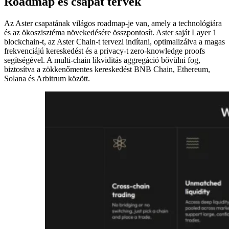
Roadmap és csapat tervek
Az Aster csapatának világos roadmap-je van, amely a technológiára
és az ökoszisztéma növekedésére összpontosít. Aster saját Layer 1
blockchain-t, az Aster Chain-t tervezi indítani, optimalizálva a magas
frekvenciájú kereskedést és a privacy-t zero-knowledge proofs
segítségével. A multi-chain likviditás aggregáció bővülni fog,
biztosítva a zökkenőmentes kereskedést BNB Chain, Ethereum,
Solana és Arbitrum között.