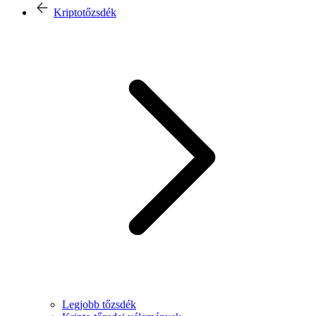
Kriptotőzsdék
Legjobb tőzsdék