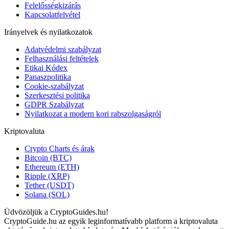
Felelősségkizárás
Kapcsolatfelvétel
Irányelvek és nyilatkozatok
Adatvédelmi szabályzat
Felhasználási feltételek
Etikai Kódex
Panaszpolitika
Cookie-szabályzat
Szerkesztési politika
GDPR Szabályzat
Nyilatkozat a modern kori rabszolgaságról
Kriptovaluta
Crypto Charts és árak
Bitcoin (BTC)
Ethereum (ETH)
Ripple (XRP)
Tether (USDT)
Solana (SOL)
Üdvözöljük a CryptoGuides.hu!
CryptoGuide.hu az egyik leginformatívabb platform a kriptovaluta