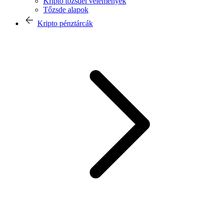
Kripto tőzsdei vélemények
Tőzsde alapok
Kripto pénztárcák