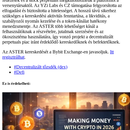
fedezetek és a stock perpetuals megkülönböztetik a platformot a
versenytársaktól. Az YZi Labs és CZ támogatása felgyorsította az
elfogadást és biztosította a hitelességet. A hosszú távú sikerhez
szükséges a kereskedési aktivitás fenntartása, a likviditás, a
szabályozói nyomás kezelése és a token-kínálat hatékony
menedzsmentje. Az ASTER több lehetőséget kínál a
felhasználóknak a részvételre, jutalmak szerzésére és az
ökoszisztéma használatára, így vonzó projekt a decentralizált
perpetuals piac iránt érdeklődő kereskedőknek és befektetőknek.
Az ASTER kereskedését a Bybit Exchange-en javasoljuk.
Itt
regisztrálhat
.
#Decentralizált tőzsdék (dex)
#Defi
Ez is érdekelheti: