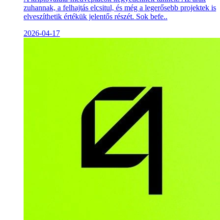
zuhannak, a felhajtás elcsitul, és még a legerősebb projektek is
elveszíthetik értékük jelentős részét. Sok befe..
2026-04-17