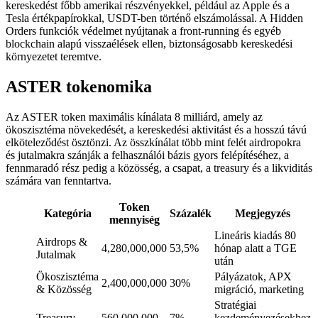
kereskedést főbb amerikai részvényekkel, például az Apple és a
Tesla értékpapírokkal, USDT-ben történő elszámolással. A Hidden
Orders funkciók védelmet nyújtanak a front-running és egyéb
blockchain alapú visszaélések ellen, biztonságosabb kereskedési
környezetet teremtve.
ASTER tokenomika
Az ASTER token maximális kínálata 8 milliárd, amely az
ökoszisztéma növekedését, a kereskedési aktivitást és a hosszú távú
elköteleződést ösztönzi. Az összkínálat több mint felét airdropokra
és jutalmakra szánják a felhasználói bázis gyors felépítéséhez, a
fennmaradó rész pedig a közösség, a csapat, a treasury és a likviditás
számára van fenntartva.
Token
Kategória
Százalék
Megjegyzés
mennyiség
Lineáris kiadás 80
Airdrops &
4,280,000,000
53,5%
hónap alatt a TGE
Jutalmak
után
Ökoszisztéma
Pályázatok, APX
2,400,000,000
30%
& Közösség
migráció, marketing
Stratégiai
Treasury
560,000,000
7%
kezdeményezésekhez