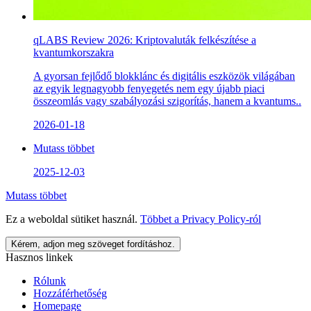
qLABS Review 2026: Kriptovaluták felkészítése a
kvantumkorszakra
A gyorsan fejlődő blokklánc és digitális eszközök világában
az egyik legnagyobb fenyegetés nem egy újabb piaci
összeomlás vagy szabályozási szigorítás, hanem a kvantums..
2026-01-18
Mutass többet
2025-12-03
Mutass többet
Ez a weboldal sütiket használ.
Többet a
Privacy Policy
-ról
Kérem, adjon meg szöveget fordításhoz.
Hasznos linkek
Rólunk
Hozzáférhetőség
Homepage