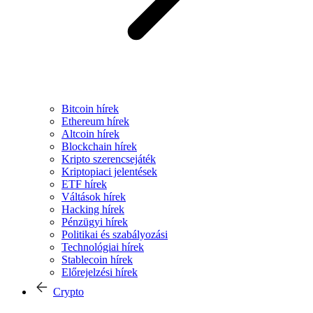
Bitcoin hírek
Ethereum hírek
Altcoin hírek
Blockchain hírek
Kripto szerencsejáték
Kriptopiaci jelentések
ETF hírek
Váltások hírek
Hacking hírek
Pénzügyi hírek
Politikai és szabályozási
Technológiai hírek
Stablecoin hírek
Előrejelzési hírek
Crypto