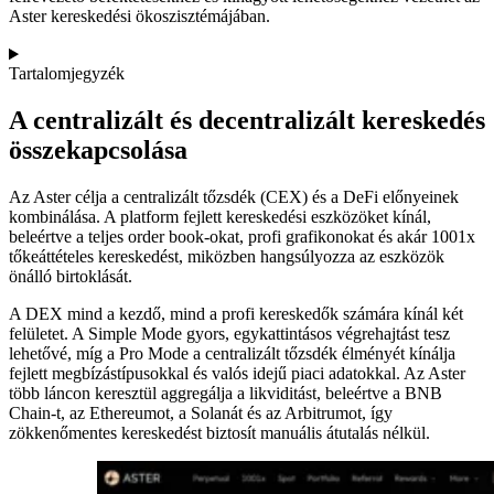
Aster kereskedési ökoszisztémájában.
Tartalomjegyzék
A centralizált és decentralizált kereskedés
összekapcsolása
Az Aster célja a centralizált tőzsdék (CEX) és a DeFi előnyeinek
kombinálása. A platform fejlett kereskedési eszközöket kínál,
beleértve a teljes order book-okat, profi grafikonokat és akár 1001x
tőkeáttételes kereskedést, miközben hangsúlyozza az eszközök
önálló birtoklását.
A DEX mind a kezdő, mind a profi kereskedők számára kínál két
felületet. A Simple Mode gyors, egykattintásos végrehajtást tesz
lehetővé, míg a Pro Mode a centralizált tőzsdék élményét kínálja
fejlett megbízástípusokkal és valós idejű piaci adatokkal. Az Aster
több láncon keresztül aggregálja a likviditást, beleértve a BNB
Chain-t, az Ethereumot, a Solanát és az Arbitrumot, így
zökkenőmentes kereskedést biztosít manuális átutalás nélkül.