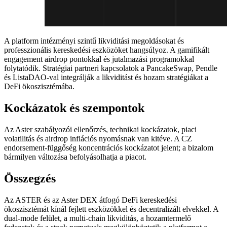
A platform intézményi szintű likviditási megoldásokat és
professzionális kereskedési eszközöket hangsúlyoz. A gamifikált
engagement airdrop pontokkal és jutalmazási programokkal
folytatódik. Stratégiai partneri kapcsolatok a PancakeSwap, Pendle
és ListaDAO-val integrálják a likviditást és hozam stratégiákat a
DeFi ökoszisztémába.
Kockázatok és szempontok
Az Aster szabályozói ellenőrzés, technikai kockázatok, piaci
volatilitás és airdrop inflációs nyomásnak van kitéve. A CZ
endorsement-függőség koncentrációs kockázatot jelent; a bizalom
bármilyen változása befolyásolhatja a piacot.
Összegzés
Az ASTER és az Aster DEX átfogó DeFi kereskedési
ökoszisztémát kínál fejlett eszközökkel és decentralizált elvekkel. A
dual-mode felület, a multi-chain likviditás, a hozamtermelő