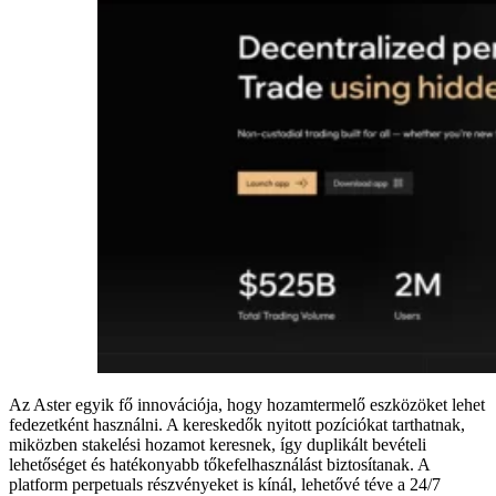
Az Aster egyik fő innovációja, hogy hozamtermelő eszközöket lehet
fedezetként használni. A kereskedők nyitott pozíciókat tarthatnak,
miközben stakelési hozamot keresnek, így duplikált bevételi
lehetőséget és hatékonyabb tőkefelhasználást biztosítanak. A
platform perpetuals részvényeket is kínál, lehetővé téve a 24/7