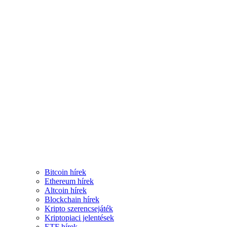
Bitcoin hírek
Ethereum hírek
Altcoin hírek
Blockchain hírek
Kripto szerencsejáték
Kriptopiaci jelentések
ETF hírek