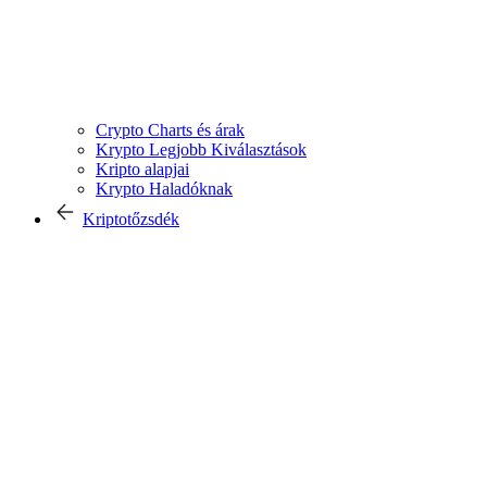
Crypto Charts és árak
Krypto Legjobb Kiválasztások
Kripto alapjai
Krypto Haladóknak
Kriptotőzsdék