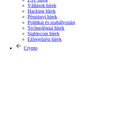
Váltások hírek
Hacking hírek
Pénzügyi hírek
Politikai és szabályozási
Technológiai hírek
Stablecoin hírek
Előrejelzési hírek
Crypto