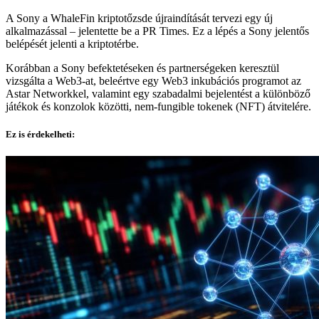
A Sony a WhaleFin kriptotőzsde újraindítását tervezi egy új
alkalmazással – jelentette be a PR Times. Ez a lépés a Sony jelentős
belépését jelenti a kriptotérbe.
Korábban a Sony befektetéseken és partnerségeken keresztül
vizsgálta a Web3-at, beleértve egy Web3 inkubációs programot az
Astar Networkkel, valamint egy szabadalmi bejelentést a különböző
játékok és konzolok közötti, nem-fungible tokenek (NFT) átvitelére.
Ez is érdekelheti: