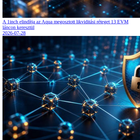
A 1inch elindítja az Aqua megosztott likviditási réteget 13 EVM
láncon keresztül
2026-07-28