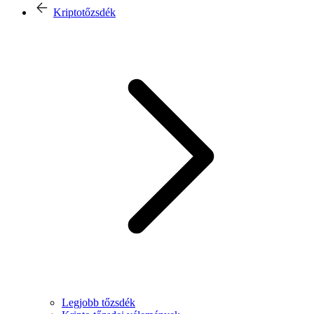
Kriptotőzsdék
Legjobb tőzsdék