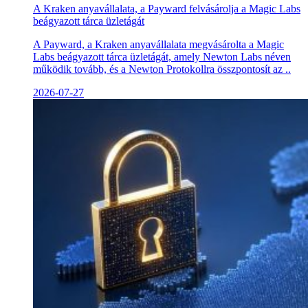
A Kraken anyavállalata, a Payward felvásárolja a Magic Labs
beágyazott tárca üzletágát
A Payward, a Kraken anyavállalata megvásárolta a Magic
Labs beágyazott tárca üzletágát, amely Newton Labs néven
működik tovább, és a Newton Protokollra összpontosít az ..
2026-07-27