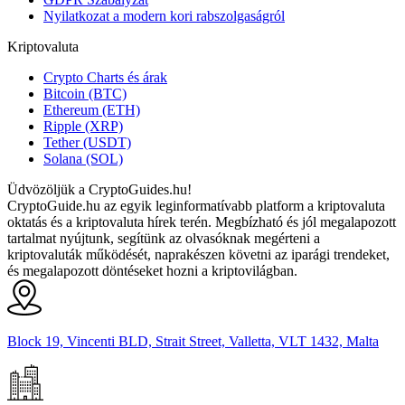
Nyilatkozat a modern kori rabszolgaságról
Kriptovaluta
Crypto Charts és árak
Bitcoin (BTC)
Ethereum (ETH)
Ripple (XRP)
Tether (USDT)
Solana (SOL)
Üdvözöljük a CryptoGuides.hu!
CryptoGuide.hu az egyik leginformatívabb platform a kriptovaluta
oktatás és a kriptovaluta hírek terén. Megbízható és jól megalapozott
tartalmat nyújtunk, segítünk az olvasóknak megérteni a
kriptovaluták működését, naprakészen követni az iparági trendeket,
és megalapozott döntéseket hozni a kriptovilágban.
Block 19, Vincenti BLD, Strait Street, Valletta, VLT 1432, Malta