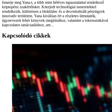
Ismerje meg Yana-t, a több mint hétéves tapasztalattal rendelkező
kriptopénz szakértőnket. Kiterjedt technológiai ismeretekkel
rendelkezik, különösen a blokklánc és a decentralizált pénzügyek
innovatív területein. Yana kiválóan ért a részletes útmutatók,
úgynevezett fehér könyvek megírásához, valamint a tokenomikával
kapcsolatos tanácsadáshoz, am ..
Kapcsolódó cikkek