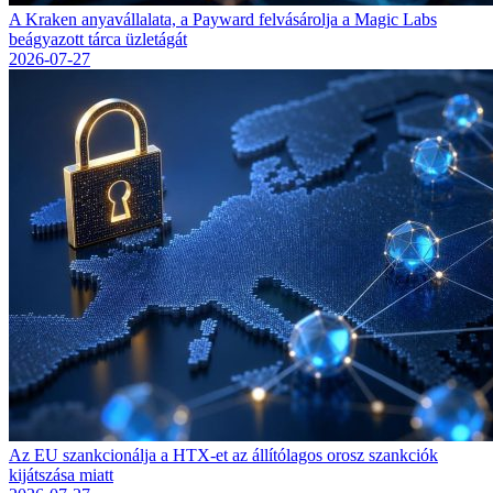
A Kraken anyavállalata, a Payward felvásárolja a Magic Labs
beágyazott tárca üzletágát
2026-07-27
Az EU szankcionálja a HTX-et az állítólagos orosz szankciók
kijátszása miatt