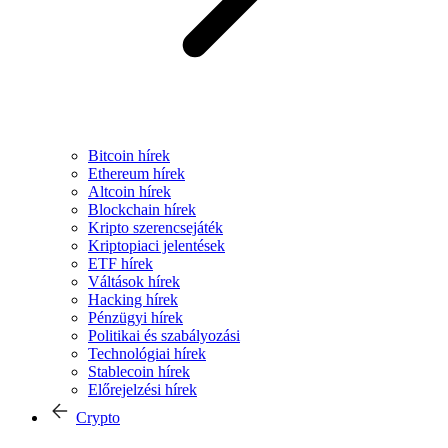
Bitcoin hírek
Ethereum hírek
Altcoin hírek
Blockchain hírek
Kripto szerencsejáték
Kriptopiaci jelentések
ETF hírek
Váltások hírek
Hacking hírek
Pénzügyi hírek
Politikai és szabályozási
Technológiai hírek
Stablecoin hírek
Előrejelzési hírek
Crypto