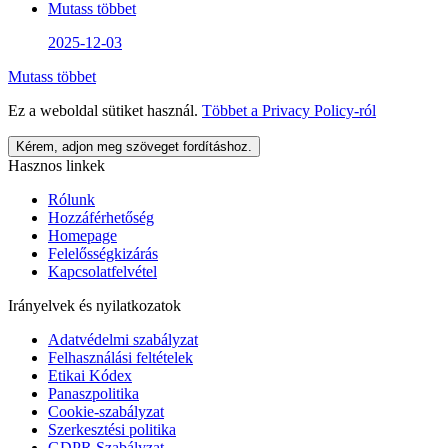
Mutass többet
2025-12-03
Mutass többet
Ez a weboldal sütiket használ.
Többet a
Privacy Policy
-ról
Kérem, adjon meg szöveget fordításhoz.
Hasznos linkek
Rólunk
Hozzáférhetőség
Homepage
Felelősségkizárás
Kapcsolatfelvétel
Irányelvek és nyilatkozatok
Adatvédelmi szabályzat
Felhasználási feltételek
Etikai Kódex
Panaszpolitika
Cookie-szabályzat
Szerkesztési politika
GDPR Szabályzat