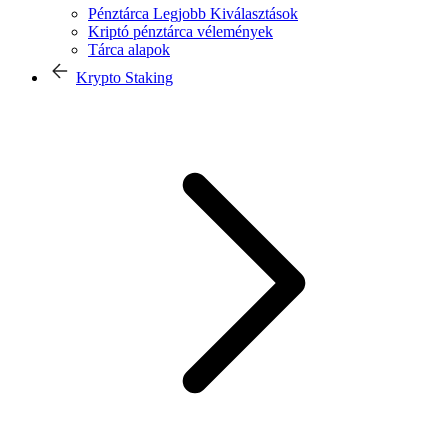
Pénztárca Legjobb Kiválasztások
Kriptó pénztárca vélemények
Tárca alapok
Krypto Staking