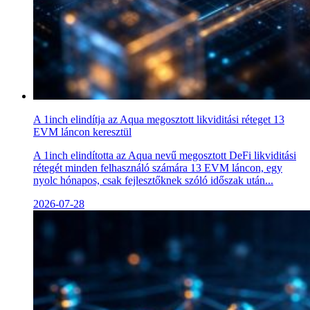
A 1inch elindítja az Aqua megosztott likviditási réteget 13
EVM láncon keresztül
A 1inch elindította az Aqua nevű megosztott DeFi likviditási
rétegét minden felhasználó számára 13 EVM láncon, egy
nyolc hónapos, csak fejlesztőknek szóló időszak után...
2026-07-28