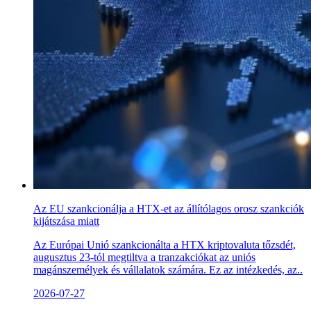
Az EU szankcionálja a HTX-et az állítólagos orosz szankciók
kijátszása miatt
Az Európai Unió szankcionálta a HTX kriptovaluta tőzsdét,
augusztus 23-tól megtiltva a tranzakciókat az uniós
magánszemélyek és vállalatok számára. Ez az intézkedés, az..
2026-07-27