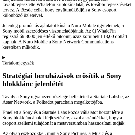
továbbfejlesztette WhaleFin kriptokínálatát, és további fejlesztéseket
tervez. A tőzsde célja, hogy együttműködjön a Sony csoport
különböző üzleteivel.
Jelenleg promóciós ajánlatot kínál a Nuro Mobile ügyfeleinek, a
Sony mobil szerződéses viszonteladójának. Az új WhaleFin
regisztrálók 3000 jen értékű bitcoint, azaz körülbelül 18,60 dollárt
kapnak. A Nuro Mobile a Sony Network Communications
keretében működik.
Tartalomjegyzék
Stratégiai beruházások erősítik a Sony
blokklánc jelenlétét
Tavaly a Sony ugyanezen részlege befektetett a Startale Labsbe, az
Astar Network, a Polkadot parachain megalkotójába.
Emellett a Sony és a Startale Labs közös vállalatot hozott létre a
Sony blokkláncának kifejlesztésére, azzal a szándékkal, hogy a
csoport szellemi tulajdonát a metaversumban hasznosítani tudják.
Az olyan eszközökkel, mint a Sony Pictures, a Music és a