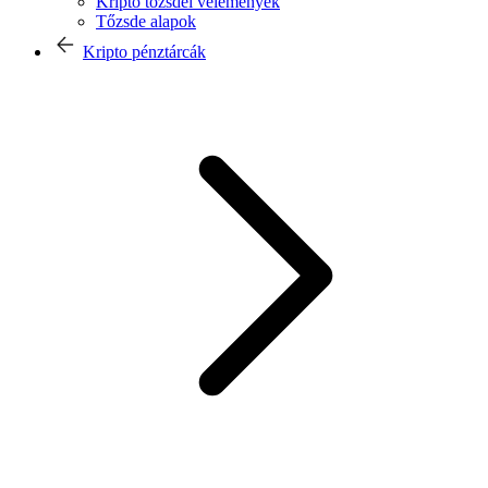
Kripto tőzsdei vélemények
Tőzsde alapok
Kripto pénztárcák