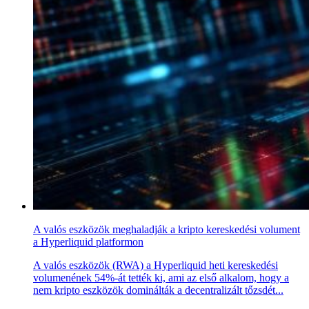
A valós eszközök meghaladják a kripto kereskedési volument
a Hyperliquid platformon
A valós eszközök (RWA) a Hyperliquid heti kereskedési
volumenének 54%-át tették ki, ami az első alkalom, hogy a
nem kripto eszközök dominálták a decentralizált tőzsdét...