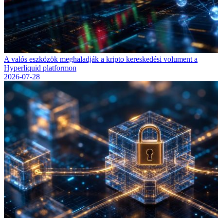
A valós eszközök meghaladják a kripto kereskedési volument a
Hyperliquid platformon
2026-07-28