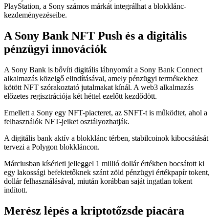
PlayStation, a Sony számos márkát integrálhat a blokklánc-
kezdeményezéseibe.
A Sony Bank NFT Push és a digitális
pénzügyi innovációk
A Sony Bank is bővíti digitális lábnyomát a Sony Bank Connect
alkalmazás közelgő elindításával, amely pénzügyi termékekhez
kötött NFT szórakoztató jutalmakat kínál. A web3 alkalmazás
előzetes regisztrációja két héttel ezelőtt kezdődött.
Emellett a Sony egy NFT-piacteret, az SNFT-t is működtet, ahol a
felhasználók NFT-jeiket osztályozhatják.
A digitális bank aktív a blokklánc térben, stabilcoinok kibocsátását
tervezi a Polygon blokkláncon.
Márciusban kísérleti jelleggel 1 millió dollár értékben bocsátott ki
egy lakossági befektetőknek szánt zöld pénzügyi értékpapír tokent,
dollár felhasználásával, miután korábban saját ingatlan tokent
indított.
Merész lépés a kriptotőzsde piacára