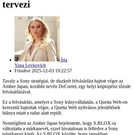
tervezi
Írta
Yana Levkovich
Frissítve
2025-12-03 19:22:57
Tavaly a Sony stratégiai, de diszkrét felvásárlást hajtott végre az
Amber Japan, korábbi nevén DeCurret, egy helyi kriptopénz tőzsde
felvásárlásával.
Ez a felvásárlás, amelyet a Sony leányvállalatán, a Quetta Web-en
keresztül hajtottak végre, a Quetta Web nyilvános jelenlétének
hiánya miatt a radar alatt repült.
Nemrégiben az Amber Japan bejelentette, hogy S.BLOX-ra
változtatta a márkanevét, ezzel hivatalosan is felfedve a Sony
tulajdonosi körét. Az S.BLOX közölte, hogy januárban