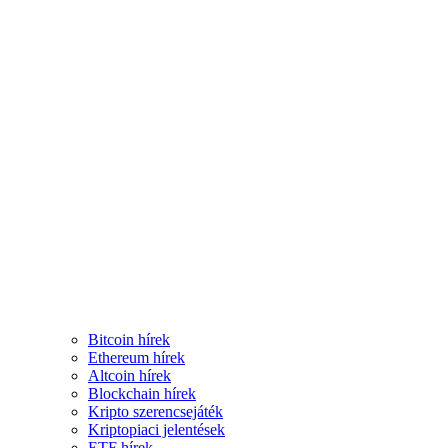
Bitcoin hírek
Ethereum hírek
Altcoin hírek
Blockchain hírek
Kripto szerencsejáték
Kriptopiaci jelentések
ETF hírek