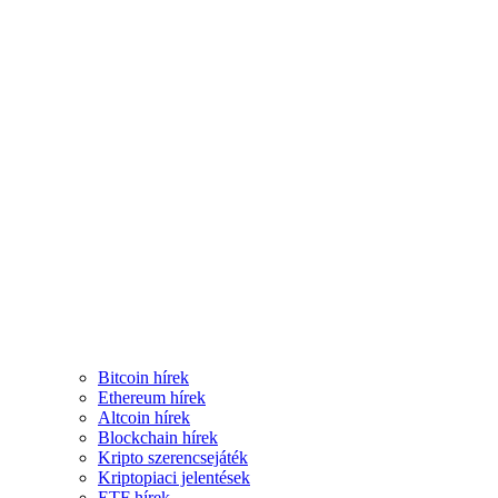
Bitcoin hírek
Ethereum hírek
Altcoin hírek
Blockchain hírek
Kripto szerencsejáték
Kriptopiaci jelentések
ETF hírek