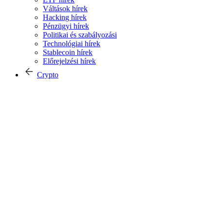
Váltások hírek
Hacking hírek
Pénzügyi hírek
Politikai és szabályozási
Technológiai hírek
Stablecoin hírek
Előrejelzési hírek
Crypto