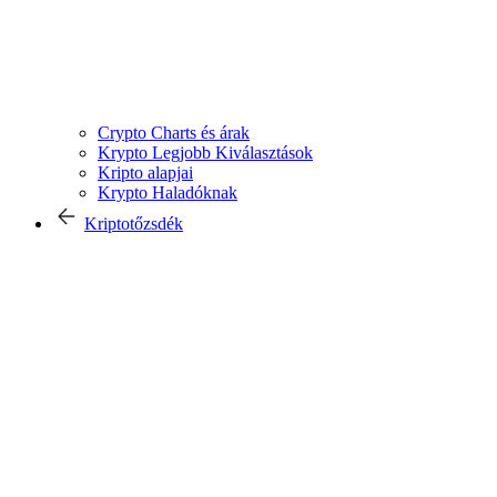
Crypto Charts és árak
Krypto Legjobb Kiválasztások
Kripto alapjai
Krypto Haladóknak
Kriptotőzsdék