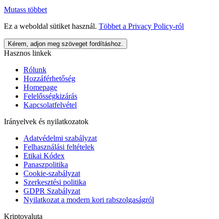
Mutass többet
Ez a weboldal sütiket használ.
Többet a
Privacy Policy
-ról
Kérem, adjon meg szöveget fordításhoz.
Hasznos linkek
Rólunk
Hozzáférhetőség
Homepage
Felelősségkizárás
Kapcsolatfelvétel
Irányelvek és nyilatkozatok
Adatvédelmi szabályzat
Felhasználási feltételek
Etikai Kódex
Panaszpolitika
Cookie-szabályzat
Szerkesztési politika
GDPR Szabályzat
Nyilatkozat a modern kori rabszolgaságról
Kriptovaluta