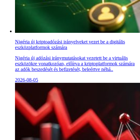
Nigéria új kriptoadózási irányelveket vezet be a digitális
eszközplatformok számára
Nigéria új adózási iránymutatásokat vezetett be a virtuális
eszközökre vonatkozóan, előírva a kriptoplatformok számára
az adók beszedését és befizetését, beleértve néhá..
2026-08-05