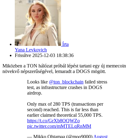
Írta
Yana Levkovich
Frissítve
2025-12-03 18:38:36
Miközben a TON hálózat próbál lépést tartani egy új memecoin
növekvő népszerűségével, lemaradt a DOGS mögött.
Looks like
@ton_blockchain
failed stress
test, as infrastructure crashes in DOGS
airdrop.
Only max of 280 TPS (transactions per
second) reached. This is far less than
earlier claimed theoretical 55,000 TPS.
https://t.co/GrXb8OQWZo
pic.twitter.com/mMTELqRnMM
— Mikko Ohtamaa (@moo9000)
August