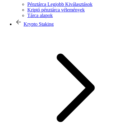
Pénztárca Legjobb Kiválasztások
Kriptó pénztárca vélemények
Tárca alapok
Krypto Staking