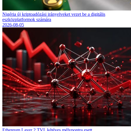
Nigéria új kriptoadózási irányelveket vezet be a digitális
eszközplatformok számára
2026-08-05
Ethereum Layer 2 TVL kétéves mélypontra esett