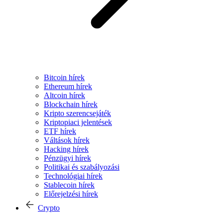
Bitcoin hírek
Ethereum hírek
Altcoin hírek
Blockchain hírek
Kripto szerencsejáték
Kriptopiaci jelentések
ETF hírek
Váltások hírek
Hacking hírek
Pénzügyi hírek
Politikai és szabályozási
Technológiai hírek
Stablecoin hírek
Előrejelzési hírek
Crypto