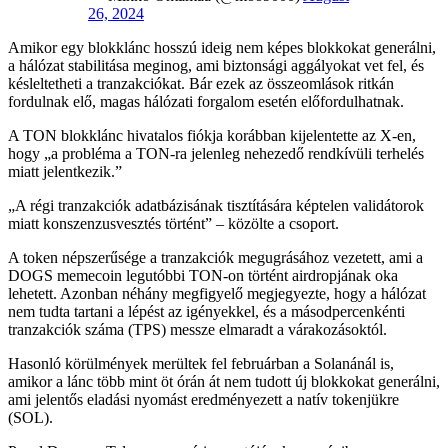
26, 2024
Amikor egy blokklánc hosszú ideig nem képes blokkokat generálni,
a hálózat stabilitása meginog, ami biztonsági aggályokat vet fel, és
késleltetheti a tranzakciókat. Bár ezek az összeomlások ritkán
fordulnak elő, magas hálózati forgalom esetén előfordulhatnak.
A TON blokklánc hivatalos fiókja korábban kijelentette az X-en,
hogy „a probléma a TON-ra jelenleg nehezedő rendkívüli terhelés
miatt jelentkezik.”
„A régi tranzakciók adatbázisának tisztítására képtelen validátorok
miatt konszenzusvesztés történt” – közölte a csoport.
A token népszerűsége a tranzakciók megugrásához vezetett, ami a
DOGS memecoin legutóbbi TON-on történt airdropjának oka
lehetett. Azonban néhány megfigyelő megjegyezte, hogy a hálózat
nem tudta tartani a lépést az igényekkel, és a másodpercenkénti
tranzakciók száma (TPS) messze elmaradt a várakozásoktól.
Hasonló körülmények merültek fel februárban a Solanánál is,
amikor a lánc több mint öt órán át nem tudott új blokkokat generálni,
ami jelentős eladási nyomást eredményezett a natív tokenjükre
(SOL).