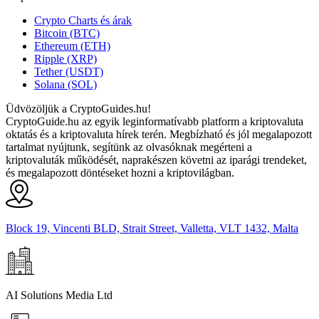
Crypto Charts és árak
Bitcoin (BTC)
Ethereum (ETH)
Ripple (XRP)
Tether (USDT)
Solana (SOL)
Üdvözöljük a CryptoGuides.hu!
CryptoGuide.hu az egyik leginformatívabb platform a kriptovaluta
oktatás és a kriptovaluta hírek terén. Megbízható és jól megalapozott
tartalmat nyújtunk, segítünk az olvasóknak megérteni a
kriptovaluták működését, naprakészen követni az iparági trendeket,
és megalapozott döntéseket hozni a kriptovilágban.
Block 19, Vincenti BLD, Strait Street, Valletta, VLT 1432, Malta
AI Solutions Media Ltd