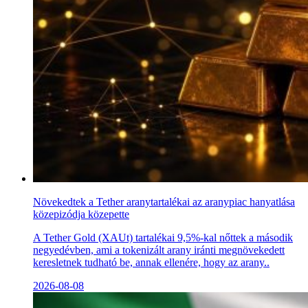
Növekedtek a Tether aranytartalékai az aranypiac hanyatlása
közepizódja közepette
A Tether Gold (XAUt) tartalékai 9,5%-kal nőttek a második
negyedévben, ami a tokenizált arany iránti megnövekedett
keresletnek tudható be, annak ellenére, hogy az arany..
2026-08-08