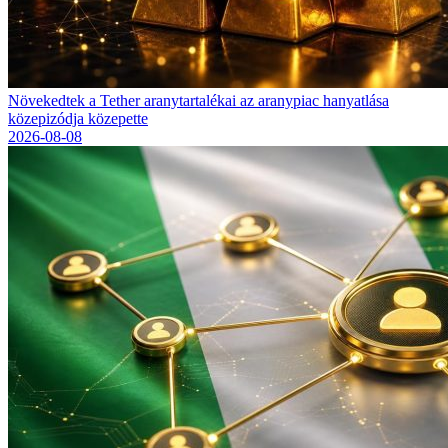
Növekedtek a Tether aranytartalékai az aranypiac hanyatlása
közepizódja közepette
2026-08-08