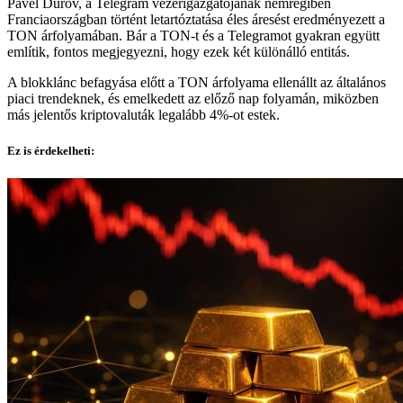
Pavel Durov, a Telegram vezérigazgatójának nemrégiben
Franciaországban történt letartóztatása éles áresést eredményezett a
TON árfolyamában. Bár a TON-t és a Telegramot gyakran együtt
említik, fontos megjegyezni, hogy ezek két különálló entitás.
A blokklánc befagyása előtt a TON árfolyama ellenállt az általános
piaci trendeknek, és emelkedett az előző nap folyamán, miközben
más jelentős kriptovaluták legalább 4%-ot estek.
Ez is érdekelheti: