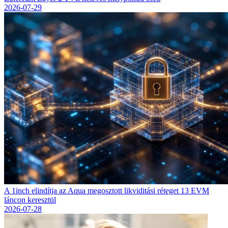
2026-07-29
A 1inch elindítja az Aqua megosztott likviditási réteget 13 EVM
láncon keresztül
2026-07-28