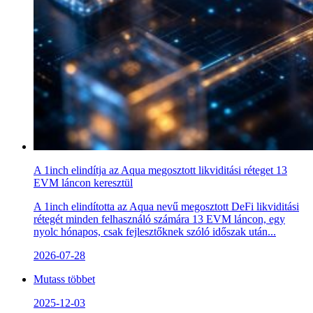
A 1inch elindítja az Aqua megosztott likviditási réteget 13
EVM láncon keresztül
A 1inch elindította az Aqua nevű megosztott DeFi likviditási
rétegét minden felhasználó számára 13 EVM láncon, egy
nyolc hónapos, csak fejlesztőknek szóló időszak után...
2026-07-28
Mutass többet
2025-12-03