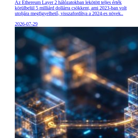
Az Ethereum Layer 2 hálózatokban lekötött teljes érték
körülbelül 5 milliárd dollárra csökkent, ami 2023-ban volt
utoljára megfigyelhető, visszafordítva a 2024-es növek..
2026-07-29