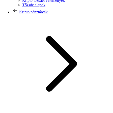
Kripto tőzsdei vélemények
Tőzsde alapok
Kripto pénztárcák