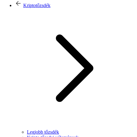
Kriptotőzsdék
Legjobb tőzsdék