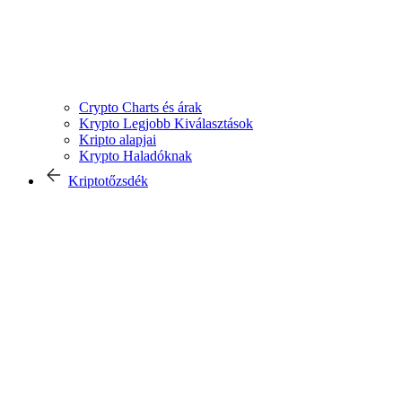
Crypto Charts és árak
Krypto Legjobb Kiválasztások
Kripto alapjai
Krypto Haladóknak
Kriptotőzsdék