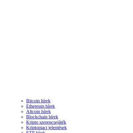
Bitcoin hírek
Ethereum hírek
Altcoin hírek
Blockchain hírek
Kripto szerencsejáték
Kriptopiaci jelentések
ETF hírek