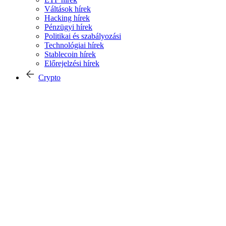
Váltások hírek
Hacking hírek
Pénzügyi hírek
Politikai és szabályozási
Technológiai hírek
Stablecoin hírek
Előrejelzési hírek
Crypto