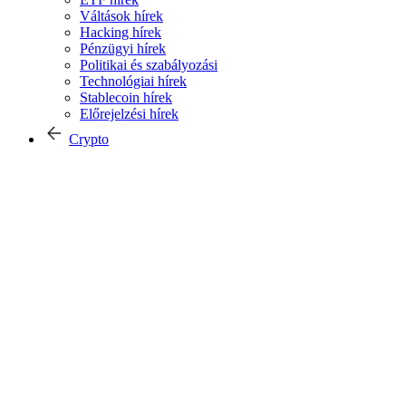
Váltások hírek
Hacking hírek
Pénzügyi hírek
Politikai és szabályozási
Technológiai hírek
Stablecoin hírek
Előrejelzési hírek
Crypto