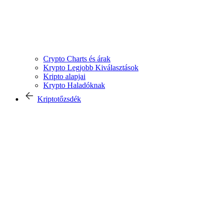
Crypto Charts és árak
Krypto Legjobb Kiválasztások
Kripto alapjai
Krypto Haladóknak
Kriptotőzsdék