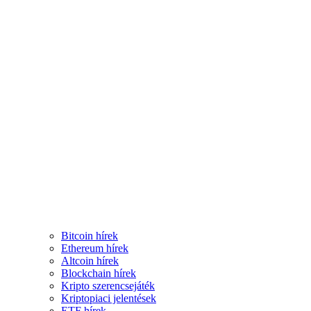
Bitcoin hírek
Ethereum hírek
Altcoin hírek
Blockchain hírek
Kripto szerencsejáték
Kriptopiaci jelentések
ETF hírek