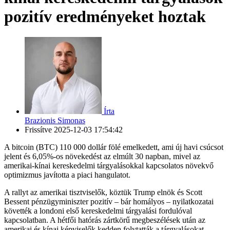
pozitív eredményeket hoztak
Írta
Brazionis Simonas
Frissítve
2025-12-03 17:54:42
A bitcoin (BTC) 110 000 dollár fölé emelkedett, ami új havi csúcsot
jelent és 6,05%-os növekedést az elmúlt 30 napban, mivel az
amerikai-kínai kereskedelmi tárgyalásokkal kapcsolatos növekvő
optimizmus javította a piaci hangulatot.
A rallyt az amerikai tisztviselők, köztük Trump elnök és Scott
Bessent pénzügyminiszter pozitív – bár homályos – nyilatkozatai
követték a londoni első kereskedelmi tárgyalási fordulóval
kapcsolatban. A hétfői hatórás zártkörű megbeszélések után az
amerikai és kínai képviselők kedden folytatták a tárgyalásokat,