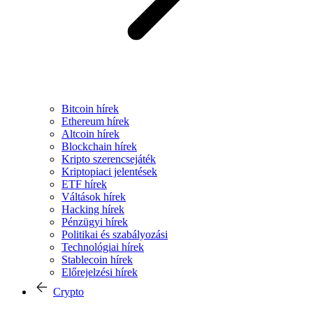
Bitcoin hírek
Ethereum hírek
Altcoin hírek
Blockchain hírek
Kripto szerencsejáték
Kriptopiaci jelentések
ETF hírek
Váltások hírek
Hacking hírek
Pénzügyi hírek
Politikai és szabályozási
Technológiai hírek
Stablecoin hírek
Előrejelzési hírek
Crypto