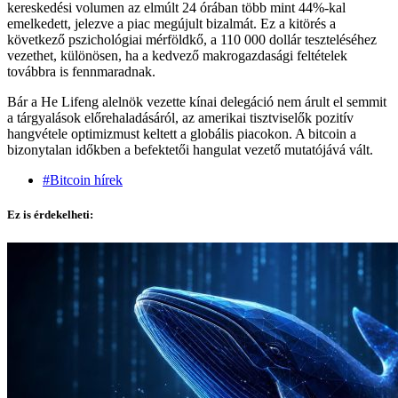
kereskedési volumen az elmúlt 24 órában több mint 44%-kal
emelkedett, jelezve a piac megújult bizalmát. Ez a kitörés a
következő pszichológiai mérföldkő, a 110 000 dollár teszteléséhez
vezethet, különösen, ha a kedvező makrogazdasági feltételek
továbbra is fennmaradnak.
Bár a He Lifeng alelnök vezette kínai delegáció nem árult el semmit
a tárgyalások előrehaladásáról, az amerikai tisztviselők pozitív
hangvétele optimizmust keltett a globális piacokon. A bitcoin a
bizonytalan időkben a befektetői hangulat vezető mutatójává vált.
#Bitcoin hírek
Ez is érdekelheti: