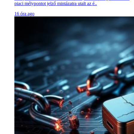
piaci mélypontot jelző mintázatra utalt az é..
16 óra ago