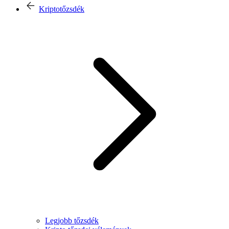
Kriptotőzsdék
Legjobb tőzsdék