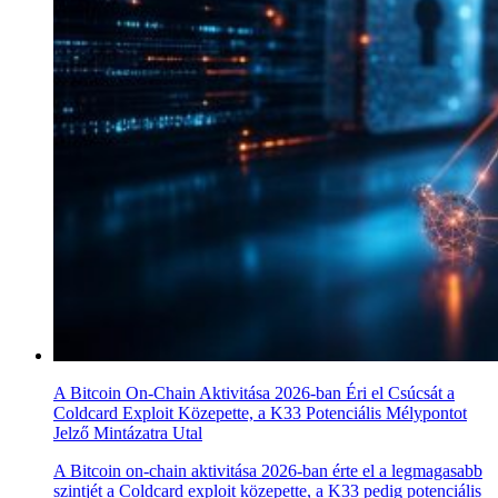
A Bitcoin On-Chain Aktivitása 2026-ban Éri el Csúcsát a
Coldcard Exploit Közepette, a K33 Potenciális Mélypontot
Jelző Mintázatra Utal
A Bitcoin on-chain aktivitása 2026-ban érte el a legmagasabb
szintjét a Coldcard exploit közepette, a K33 pedig potenciális