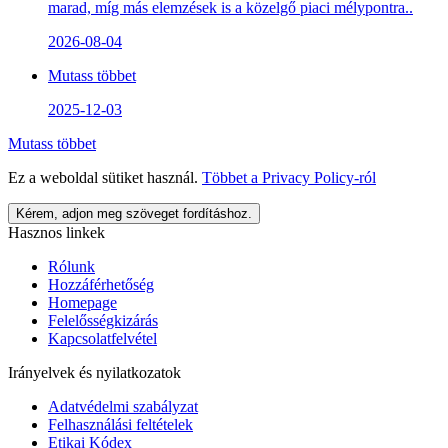
marad, míg más elemzések is a közelgő piaci mélypontra..
2026-08-04
Mutass többet
2025-12-03
Mutass többet
Ez a weboldal sütiket használ.
Többet a
Privacy Policy
-ról
Kérem, adjon meg szöveget fordításhoz.
Hasznos linkek
Rólunk
Hozzáférhetőség
Homepage
Felelősségkizárás
Kapcsolatfelvétel
Irányelvek és nyilatkozatok
Adatvédelmi szabályzat
Felhasználási feltételek
Etikai Kódex