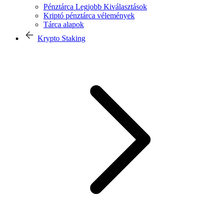
Pénztárca Legjobb Kiválasztások
Kriptó pénztárca vélemények
Tárca alapok
Krypto Staking