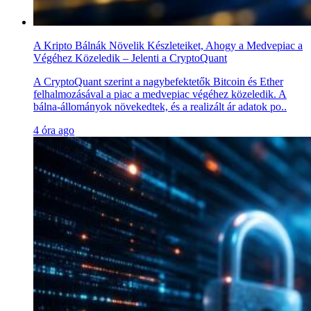
A Kripto Bálnák Növelik Készleteiket, Ahogy a Medvepiac a
Végéhez Közeledik – Jelenti a CryptoQuant
A CryptoQuant szerint a nagybefektetők Bitcoin és Ether
felhalmozásával a piac a medvepiac végéhez közeledik. A
bálna-állományok növekedtek, és a realizált ár adatok po..
4 óra ago