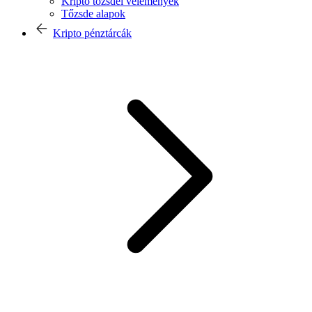
Kripto tőzsdei vélemények
Tőzsde alapok
Kripto pénztárcák