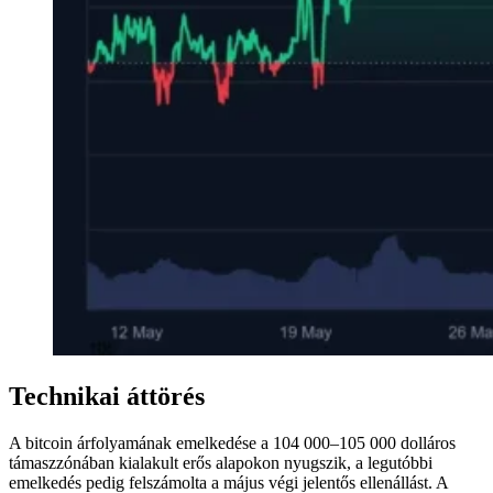
Technikai áttörés
A bitcoin árfolyamának emelkedése a 104 000–105 000 dolláros
támaszzónában kialakult erős alapokon nyugszik, a legutóbbi
emelkedés pedig felszámolta a május végi jelentős ellenállást. A