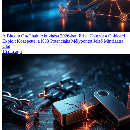
A Bitcoin On-Chain Aktivitása 2026-ban Éri el Csúcsát a Coldcard
Exploit Közepette, a K33 Potenciális Mélypontot Jelző Mintázatra
Utal
16 óra ago