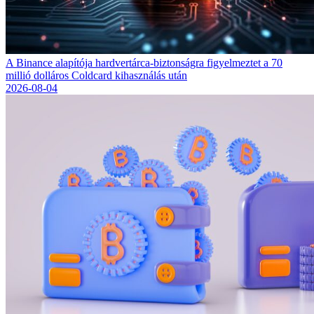
A Binance alapítója hardvertárca-biztonságra figyelmeztet a 70
millió dolláros Coldcard kihasználás után
2026-08-04