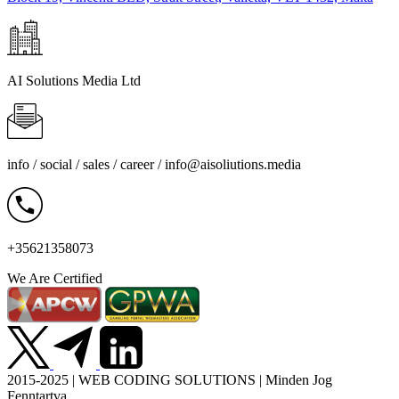
AI Solutions Media Ltd
info / social / sales / career /
info@aisoliutions.media
+35621358073
We Are Certified
2015-2025 | WEB CODING SOLUTIONS | Minden Jog
Fenntartva