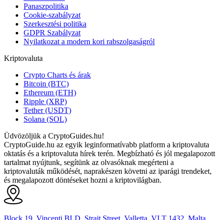
Panaszpolitika
Cookie-szabályzat
Szerkesztési politika
GDPR Szabályzat
Nyilatkozat a modern kori rabszolgaságról
Kriptovaluta
Crypto Charts és árak
Bitcoin (BTC)
Ethereum (ETH)
Ripple (XRP)
Tether (USDT)
Solana (SOL)
Üdvözöljük a CryptoGuides.hu!
CryptoGuide.hu az egyik leginformatívabb platform a kriptovaluta
oktatás és a kriptovaluta hírek terén. Megbízható és jól megalapozott
tartalmat nyújtunk, segítünk az olvasóknak megérteni a
kriptovaluták működését, naprakészen követni az iparági trendeket,
és megalapozott döntéseket hozni a kriptovilágban.
Block 19, Vincenti BLD, Strait Street, Valletta, VLT 1432, Malta