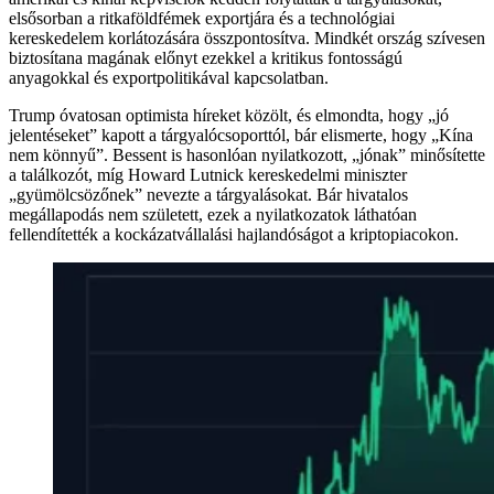
elsősorban a ritkaföldfémek exportjára és a technológiai
kereskedelem korlátozására összpontosítva. Mindkét ország szívesen
biztosítana magának előnyt ezekkel a kritikus fontosságú
anyagokkal és exportpolitikával kapcsolatban.
Trump óvatosan optimista híreket közölt, és elmondta, hogy „jó
jelentéseket” kapott a tárgyalócsoporttól, bár elismerte, hogy „Kína
nem könnyű”. Bessent is hasonlóan nyilatkozott, „jónak” minősítette
a találkozót, míg Howard Lutnick kereskedelmi miniszter
„gyümölcsözőnek” nevezte a tárgyalásokat. Bár hivatalos
megállapodás nem született, ezek a nyilatkozatok láthatóan
fellendítették a kockázatvállalási hajlandóságot a kriptopiacokon.