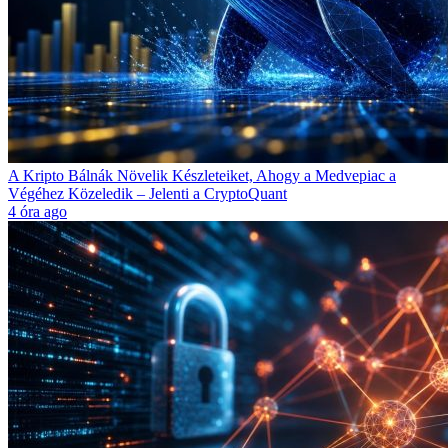
A Kripto Bálnák Növelik Készleteiket, Ahogy a Medvepiac a
Végéhez Közeledik – Jelenti a CryptoQuant
4 óra ago