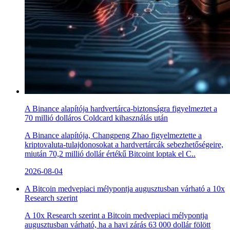
A Binance alapítója hardvertárca-biztonságra figyelmeztet a
70 millió dolláros Coldcard kihasználás után
A Binance alapítója, Changpeng Zhao figyelmeztette a
kriptovaluta-tulajdonosokat a hardvertárcák sebezhetőségeire,
miután 70,2 millió dollár értékű Bitcoint loptak el C..
2026-08-04
A Bitcoin medvepiaci mélypontja augusztusban várható a 10x
Research szerint
A 10x Research szerint a Bitcoin medvepiaci mélypontja
augusztusban várható, ha a havi zárás 63 000 dollár fölött