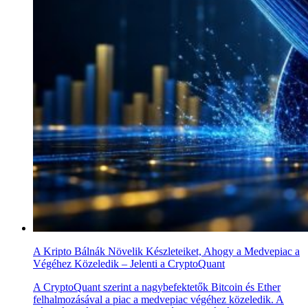
A Kripto Bálnák Növelik Készleteiket, Ahogy a Medvepiac a
Végéhez Közeledik – Jelenti a CryptoQuant
A CryptoQuant szerint a nagybefektetők Bitcoin és Ether
felhalmozásával a piac a medvepiac végéhez közeledik. A