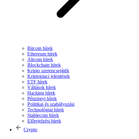
Bitcoin hírek
Ethereum hírek
Altcoin hírek
Blockchain hírek
Kripto szerencsejáték
Kriptopiaci jelentések
ETF hírek
Váltások hírek
Hacking hírek
Pénzügyi hírek
Politikai és szabályozási
Technológiai hírek
Stablecoin hírek
Előrejelzési hírek
Crypto