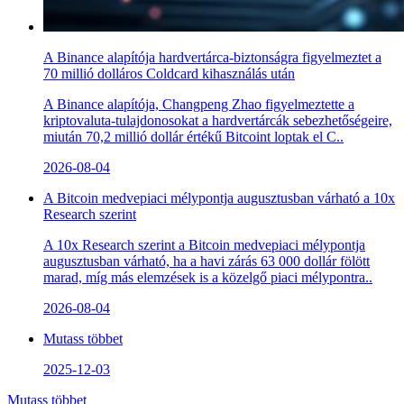
A Binance alapítója hardvertárca-biztonságra figyelmeztet a
70 millió dolláros Coldcard kihasználás után
A Binance alapítója, Changpeng Zhao figyelmeztette a
kriptovaluta-tulajdonosokat a hardvertárcák sebezhetőségeire,
miután 70,2 millió dollár értékű Bitcoint loptak el C..
2026-08-04
A Bitcoin medvepiaci mélypontja augusztusban várható a 10x
Research szerint
A 10x Research szerint a Bitcoin medvepiaci mélypontja
augusztusban várható, ha a havi zárás 63 000 dollár fölött
marad, míg más elemzések is a közelgő piaci mélypontra..
2026-08-04
Mutass többet
2025-12-03
Mutass többet