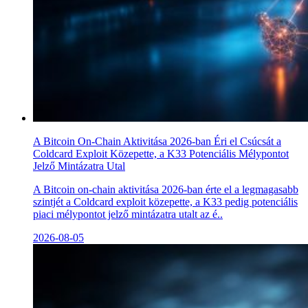
A Bitcoin On-Chain Aktivitása 2026-ban Éri el Csúcsát a
Coldcard Exploit Közepette, a K33 Potenciális Mélypontot
Jelző Mintázatra Utal
A Bitcoin on-chain aktivitása 2026-ban érte el a legmagasabb
szintjét a Coldcard exploit közepette, a K33 pedig potenciális
piaci mélypontot jelző mintázatra utalt az é..
2026-08-05