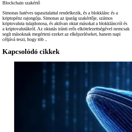
Blockchain szakértő
Simonas hatéves tapasztalattal rendelkezik, és a blokklánc és a
kriptopénz rajongója. Simonas az iparág szakértője, számos
kriptovaluta tulajdonosa, és aktívan oktat másokat a blokkláncról és
a kriptovalutákról. Az oktatás iránti erős elkötelezettségével nemcsak
segít másoknak megérteni ezeket az elképzeléseket, hanem napi
céljává teszi, hogy töb ..
Kapcsolódó cikkek