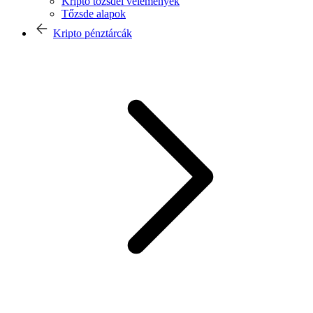
Kripto tőzsdei vélemények
Tőzsde alapok
Kripto pénztárcák