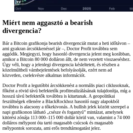
Miért nem aggasztó a bearish
divergencia?
Bár a Bitcoin grafikonja bearish divergenciát mutat a heti időtávon –
ami gyakran árcsökkenéssel jár –, Doctor Profit továbbra sem
aggódik. Megjegyzi, hogy hasonló divergencia jelent meg korábban,
amikor a Bitcoin 80 000 dolláron állt, de nem vezetett visszaeséshez.
Úgy véli, hogy a jelenlegi divergencia késleltetett, és részben a
közelmúltbeli vámbejelentések befolyásolják, ezért nem ad
közvetlen, cselekvésre alkalmas információt.
Doctor Profit a legutóbbi árcsökkenést a normális piaci ciklusoknak,
főként a rövid távú befektetők profitrealizálásának tulajdonítja, míg a
hosszú távú befektetők továbbra is kitartanak. A geopolitikai
feszültségek ellenére a BlackRockhoz hasonló nagy alapokból
továbbra is alacsony a tőkekivonás. A bullish jelek között szerepel a
napi grafikonon látható „csésze és fogantyú” mintázat, amelynek
kitörési zónája 113 000–115 000 dollár körül van, valamint a 74 000
dolláros mélypont óta tartó magasabb csúcsok és magasabb
mélypontok sorozata, ami erős trendtámogatást jelez.