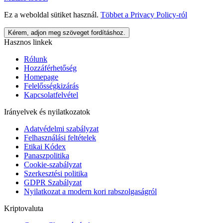
Ez a weboldal sütiket használ.
Többet a
Privacy Policy
-ról
Kérem, adjon meg szöveget fordításhoz.
Hasznos linkek
Rólunk
Hozzáférhetőség
Homepage
Felelősségkizárás
Kapcsolatfelvétel
Irányelvek és nyilatkozatok
Adatvédelmi szabályzat
Felhasználási feltételek
Etikai Kódex
Panaszpolitika
Cookie-szabályzat
Szerkesztési politika
GDPR Szabályzat
Nyilatkozat a modern kori rabszolgaságról
Kriptovaluta