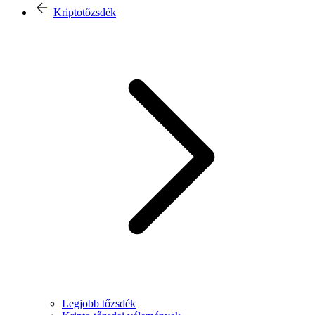
Kriptotőzsdék
Legjobb tőzsdék