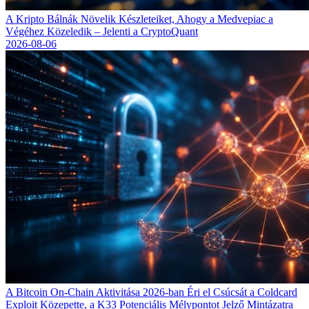
A Kripto Bálnák Növelik Készleteiket, Ahogy a Medvepiac a
Végéhez Közeledik – Jelenti a CryptoQuant
2026-08-06
A Bitcoin On-Chain Aktivitása 2026-ban Éri el Csúcsát a Coldcard
Exploit Közepette, a K33 Potenciális Mélypontot Jelző Mintázatra