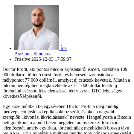
Írta
Brazionis Simonas
Frissítve
2025-12-03 17:59:07
Doctor Profit, aki pontos bitcoin-árjóslatairól ismert, korábban 109
000 dollárról történő esést jósolt, és helyesen azonosította a
mélypontot 77 000 dollárnál, amelyet új csúcsok követtek. Miután a
bitcoin nemrégiben megközelítette az 111 000 dollár feletti új
történelmi csúcsot, friss elemzéssel tért vissza a BTC lehetséges
következő lépéseiről.
Egy közelmúltbeli bejegyzésében Doctor Profit a még mindig
medvepiacot jósló szkeptikusokhoz szólt, és őket a nagyobb
szereplők „kivonási likviditásának” nevezte. Hangsúlyozta a Bitcoin
heti grafikonján a múlt héten megjelent aranykereszt formáció
jelentőségét, amely egy ritka, történelmileg megbízható hosszú távú
bullish jel. Ez a mintázat a múltban mindig több hónapos emelkedést