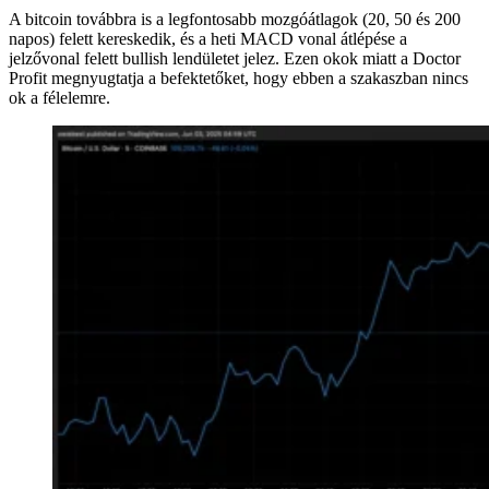
A bitcoin továbbra is a legfontosabb mozgóátlagok (20, 50 és 200
napos) felett kereskedik, és a heti MACD vonal átlépése a
jelzővonal felett bullish lendületet jelez. Ezen okok miatt a Doctor
Profit megnyugtatja a befektetőket, hogy ebben a szakaszban nincs
ok a félelemre.