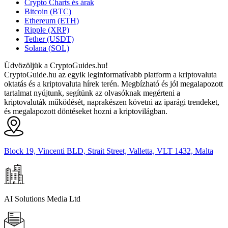
Crypto Charts és árak
Bitcoin (BTC)
Ethereum (ETH)
Ripple (XRP)
Tether (USDT)
Solana (SOL)
Üdvözöljük a CryptoGuides.hu!
CryptoGuide.hu az egyik leginformatívabb platform a kriptovaluta
oktatás és a kriptovaluta hírek terén. Megbízható és jól megalapozott
tartalmat nyújtunk, segítünk az olvasóknak megérteni a
kriptovaluták működését, naprakészen követni az iparági trendeket,
és megalapozott döntéseket hozni a kriptovilágban.
Block 19, Vincenti BLD, Strait Street, Valletta, VLT 1432, Malta
AI Solutions Media Ltd