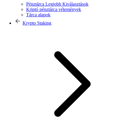
Pénztárca Legjobb Kiválasztások
Kriptó pénztárca vélemények
Tárca alapok
Krypto Staking