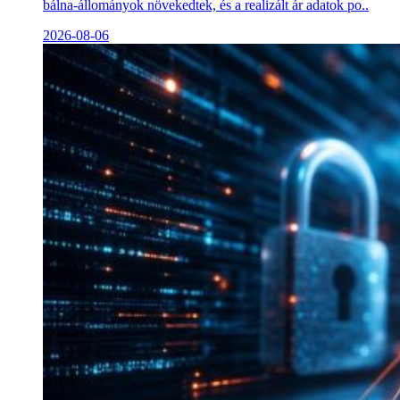
bálna-állományok növekedtek, és a realizált ár adatok po..
2026-08-06