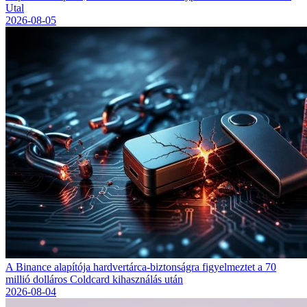
Utal
2026-08-05
A Binance alapítója hardvertárca-biztonságra figyelmeztet a 70
millió dolláros Coldcard kihasználás után
2026-08-04