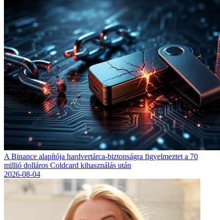
A Binance alapítója hardvertárca-biztonságra figyelmeztet a 70
millió dolláros Coldcard kihasználás után
2026-08-04