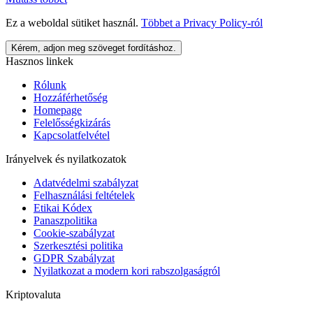
Ez a weboldal sütiket használ.
Többet a
Privacy Policy
-ról
Kérem, adjon meg szöveget fordításhoz.
Hasznos linkek
Rólunk
Hozzáférhetőség
Homepage
Felelősségkizárás
Kapcsolatfelvétel
Irányelvek és nyilatkozatok
Adatvédelmi szabályzat
Felhasználási feltételek
Etikai Kódex
Panaszpolitika
Cookie-szabályzat
Szerkesztési politika
GDPR Szabályzat
Nyilatkozat a modern kori rabszolgaságról
Kriptovaluta