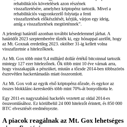
rehabilitációs követelések azon részének
visszafizetésére, amelyhez kriptopénz tartozik. Mivel a
rehabilitációs vagyonkezelő folytatja a fenti
visszafizetések előkészítését, kérjük, várjon egy ideig,
amíg a visszafizetések megtörténnek”.
A jelenlegi határidő azonban további késedelemmel járhat. A
határidőt 2023 szeptemberére tűzték ki, egy hónappal azelőtt, hogy
az Mt. Goxnak eredetileg 2023. október 31-ig kellett volna
visszafizetnie a hitelezőknek.
Az Mt. Gox több mint 9,4 milliárd dollár értékű bitcoinnal tartozik
mintegy 127 ezer hitelezőnek. Ők több mint 10 éve várnak arra,
hogy visszakapják a pénzüket, miután a tőzsde 2014-ben többszörös
észrevétlen hackertámadás miatt összeomlott.
Az Mt. Gox volt az egyik első kriptopénz-tőzsde, és egykor az
összes blokklánc-kereskedés több mint 70%-át bonyolította le.
Egy 2011-es nagyszabású hackelés vezetett az oldal 2014-es
összeomlásához. Ez körülbelül 24 000 hitelezőt érintett, és 850 000
BTC elvesztését eredményezte.
A piacok reagálnak az Mt. Gox lehetséges