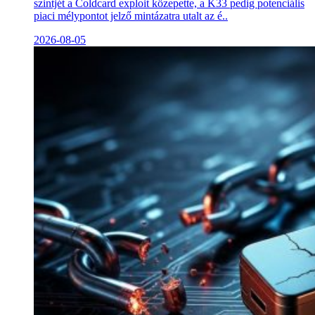
szintjét a Coldcard exploit közepette, a K33 pedig potenciális
piaci mélypontot jelző mintázatra utalt az é..
2026-08-05