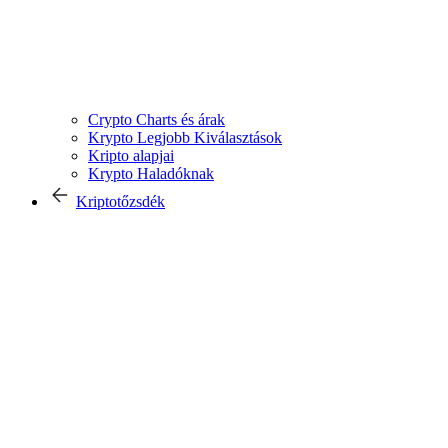
Crypto Charts és árak
Krypto Legjobb Kiválasztások
Kripto alapjai
Krypto Haladóknak
Kriptotőzsdék