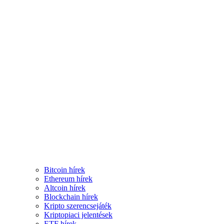
Bitcoin hírek
Ethereum hírek
Altcoin hírek
Blockchain hírek
Kripto szerencsejáték
Kriptopiaci jelentések
ETF hírek