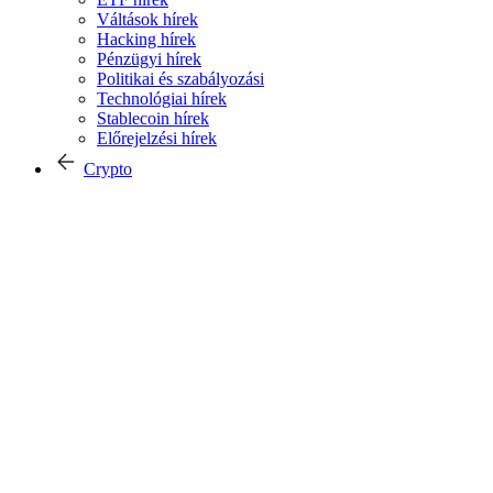
Váltások hírek
Hacking hírek
Pénzügyi hírek
Politikai és szabályozási
Technológiai hírek
Stablecoin hírek
Előrejelzési hírek
Crypto